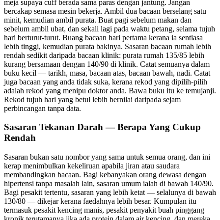
meja supaya cuff berada sama paras dengan jantung. Jangan
bercakap semasa mesin bekerja. Ambil dua bacaan berselang satu
minit, kemudian ambil purata. Buat pagi sebelum makan dan
sebelum ambil ubat, dan sekali lagi pada waktu petang, selama tujuh
hari berturut-turut. Buang bacaan hari pertama kerana ia sentiasa
lebih tinggi, kemudian purata bakinya. Sasaran bacaan rumah lebih
rendah sedikit daripada bacaan klinik: purata rumah 135/85 lebih
kurang bersamaan dengan 140/90 di klinik. Catat semuanya dalam
buku kecil — tarikh, masa, bacaan atas, bacaan bawah, nadi. Catat
juga bacaan yang anda tidak suka, kerana rekod yang dipilih-pilih
adalah rekod yang menipu doktor anda. Bawa buku itu ke temujanji.
Rekod tujuh hari yang betul lebih bernilai daripada sejam
perbincangan tanpa data.
Sasaran Tekanan Darah — Berapa Yang Cukup
Rendah
Sasaran bukan satu nombor yang sama untuk semua orang, dan ini
kerap menimbulkan kekeliruan apabila jiran atau saudara
membandingkan bacaan. Bagi kebanyakan orang dewasa dengan
hipertensi tanpa masalah lain, sasaran umum ialah di bawah 140/90.
Bagi pesakit tertentu, sasaran yang lebih ketat — selalunya di bawah
130/80 — dikejar kerana faedahnya lebih besar. Kumpulan itu
termasuk pesakit kencing manis, pesakit penyakit buah pinggang
kronik terutamanya jika ada protein dalam air kencing, dan mereka