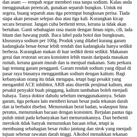
dan asam — rempah segar memberi rasa tanpa sodium. Kalau anda
menggunakan perencah, gunakan separuh bungkus. Untuk mi
segera, buang separuh atau tiga perempat bungkusan perisa. Tiada
siapa akan perasan selepas dua atau tiga kali. Kurangkan kicap
secara beransur. Jangan cuba berhenti terus, kerana ia tidak akan
bertahan. Ganti sebahagian rasa masin dengan limau nipis, cili, lada
hitam dan bawang putih. Baca label pada botol dan bungkusan,
khususnya sodium per 100g. Produk yang dilabel kurang garam
kadangkala benar-benar lebih rendah dan kadangkala hanya sedikit
berbeza. Kurangkan makan di luar sedikit demi sedikit. Makanan
gerai dan restoran secara konsisten lebih masin daripada masakan
rumah, kerana garam murah dan ia menjual makanan. Satu perkara
lagi tentang garam pengganti. Garam rendah sodium yang dijual di
pasar raya biasanya menggantikan sodium dengan kalium. Bagi
kebanyakan orang itu tidak mengapa, tetapi bagi pesakit yang
mengambil ACE inhibitor, ARB atau diuretik penjimat kalium, atau
pesakit penyakit buah pinggang, kalium tambahan boleh menjadi
bahaya. Tanya doktor dahulu sebelum menggunakannya. Selain
garam, tiga perkara lain memberi kesan besar pada tekanan darah
dan ia berbaloi disebut. Menurunkan berat badan, walaupun lima
peratus, menurunkan bacaan dengan konsisten. Berjalan pantas tiga
puluh minit pada kebanyakan hari menurunkannya. Dan berhenti
merokok tidak banyak menurunkan bacaan rehat, tetapi ia
membuang sebahagian besar risiko jantung dan strok yang menjadi
tujuan sebenar rawatan darah tinggi. Alkohol menaikkan tekanan