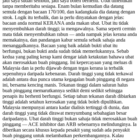
jadi saya sudah sembuh, jadi saya boleh berhenti. Ubat dihentikan
tanpa memberitahu sesiapa. Enam bulan kemudian dia datang
semula dengan bacaan 170/100, dan kadangkala dia datang dengan
strok. Logik itu terbalik, dan ia perlu dinyatakan dengan jelas:
bacaan anda normal KERANA anda makan ubat. Ubat itu tidak
menyembuhkan darah tinggi; ia mengawalnya. Sama seperti cermin
mata tidak menyembuhkan rabun — anda nampak jelas kerana anda
memakainya, dan pandangan kabur semula sebaik sahaja anda
menanggalkannya. Bacaan yang baik adalah bukti ubat itu
berfungsi, bukan bukti anda sudah tidak memerlukannya. Sebab
kedua yang paling kerap kami dengar ialah ketakutan bahawa ubat
akan merosakkan buah pinggang. Ini kepercayaan yang meluas di
Malaysia dan ia perlu dijawab dengan tegas kerana ia terbalik
sepenuhnya daripada kebenaran. Darah tinggi yang tidak terkawal
adalah antara dua punca utama kegagalan buah pinggang di negara
ini, bersama kencing manis. Tekanan tinggi dalam saluran halus
buah pinggang memarutkannya sedikit demi sedikit sehingga
penapis itu berhenti berfungsi. Setiap tahun tekanan darah dibiarkan
tinggi adalah setahun kerosakan yang tidak boleh dipulihkan.
Malaysia mempunyai antara kadar dialisis tertinggi di dunia, dan
darah tinggi yang tidak dirawat menyumbang sebahagian besar
daripadanya. Ubat darah tinggi bukan sahaja tidak merosakkan buah
pinggang — ACE inhibitor dan ARB sebenarnya melindunginya. Ia
diberikan secara khusus kepada pesakit yang sudah ada penyakit
buah pinggang untuk melambatkan perkembangannya. Kalau