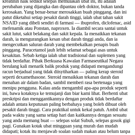
kreatinin naik sedikit selepas memulakan ubat ini, itu adalah
perubahan yang dijangka dan dipantau oleh doktor, bukan tanda
kerosakan. Yang benar-benar merosakkan buah pinggang, dan ini
patut diketahui setiap pesakit darah tinggi, ialah ubat tahan sakit
NSAID yang dibeli sendiri di farmasi — ibuprofen, diclofenac, asid
mefenamik atau Ponstan, naproxen. Ia diambil secara santai untuk
sakit lutut, sakit belakang dan sakit kepala. Ia menaikkan tekanan
darah, ia mengurangkan kesan ubat darah tinggi anda, dan ia
mengecutkan saluran darah yang membekalkan penapis buah
pinggang. Paracetamol jauh lebih selamat sebagai asas untuk
kesakitan. Sebab ketiga ialah ubat tradisional dan suplemen yang
tidak berdaftar. Pihak Berkuasa Kawalan Farmaseutikal Negara
berulang kali menarik balik produk yang didapati mengandungi
racun berjadual yang tidak diisytiharkan — paling kerap steroid
seperti dexamethasone. Steroid menaikkan tekanan darah dan
menahan air dalam badan, sambil memberi rasa bertenaga yang
menipu pengguna. Kalau anda mengambil apa-apa produk seperti
ini, bawa kotaknya ke temujanji dan biar kami lihat. Berhenti ubat
preskripsi dan menggantikannya dengan produk tidak berdaftar
adalah antara keputusan paling berbahaya yang boleh dibuat oleh
pesakit darah tinggi. Cara praktikal untuk kekal patuh. Ambil ubat
pada waktu yang sama setiap hari dan kaitkannya dengan sesuatu
yang anda memang buat — selepas solat Subuh, selepas gosok gigi
pagi. Gunakan kotak ubat mingguan yang murah dan mudah
didapati; kotak itu menjawab soalan sudah makan atau belum tanpa