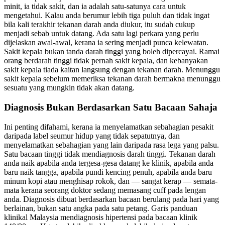
minit, ia tidak sakit, dan ia adalah satu-satunya cara untuk
mengetahui. Kalau anda berumur lebih tiga puluh dan tidak ingat
bila kali terakhir tekanan darah anda diukur, itu sudah cukup
menjadi sebab untuk datang. Ada satu lagi perkara yang perlu
dijelaskan awal-awal, kerana ia sering menjadi punca kelewatan.
Sakit kepala bukan tanda darah tinggi yang boleh dipercayai. Ramai
orang berdarah tinggi tidak pernah sakit kepala, dan kebanyakan
sakit kepala tiada kaitan langsung dengan tekanan darah. Menunggu
sakit kepala sebelum memeriksa tekanan darah bermakna menunggu
sesuatu yang mungkin tidak akan datang.
Diagnosis Bukan Berdasarkan Satu Bacaan Sahaja
Ini penting difahami, kerana ia menyelamatkan sebahagian pesakit
daripada label seumur hidup yang tidak sepatutnya, dan
menyelamatkan sebahagian yang lain daripada rasa lega yang palsu.
Satu bacaan tinggi tidak mendiagnosis darah tinggi. Tekanan darah
anda naik apabila anda tergesa-gesa datang ke klinik, apabila anda
baru naik tangga, apabila pundi kencing penuh, apabila anda baru
minum kopi atau menghisap rokok, dan — sangat kerap — semata-
mata kerana seorang doktor sedang memasang cuff pada lengan
anda. Diagnosis dibuat berdasarkan bacaan berulang pada hari yang
berlainan, bukan satu angka pada satu petang. Garis panduan
klinikal Malaysia mendiagnosis hipertensi pada bacaan klinik