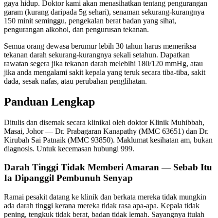
gaya hidup. Doktor kami akan menasihatkan tentang pengurangan
garam (kurang daripada 5g sehari), senaman sekurang-kurangnya
150 minit seminggu, pengekalan berat badan yang sihat,
pengurangan alkohol, dan pengurusan tekanan.
Semua orang dewasa berumur lebih 30 tahun harus memeriksa
tekanan darah sekurang-kurangnya sekali setahun. Dapatkan
rawatan segera jika tekanan darah melebihi 180/120 mmHg, atau
jika anda mengalami sakit kepala yang teruk secara tiba-tiba, sakit
dada, sesak nafas, atau perubahan penglihatan.
Panduan Lengkap
Ditulis dan disemak secara klinikal oleh doktor Klinik Muhibbah,
Masai, Johor — Dr. Prabagaran Kanapathy (MMC 63651) dan Dr.
Kirubah Sai Patnaik (MMC 93850). Maklumat kesihatan am, bukan
diagnosis. Untuk kecemasan hubungi 999.
Darah Tinggi Tidak Memberi Amaran — Sebab Itu
Ia Dipanggil Pembunuh Senyap
Ramai pesakit datang ke klinik dan berkata mereka tidak mungkin
ada darah tinggi kerana mereka tidak rasa apa-apa. Kepala tidak
pening, tengkuk tidak berat, badan tidak lemah. Sayangnya itulah