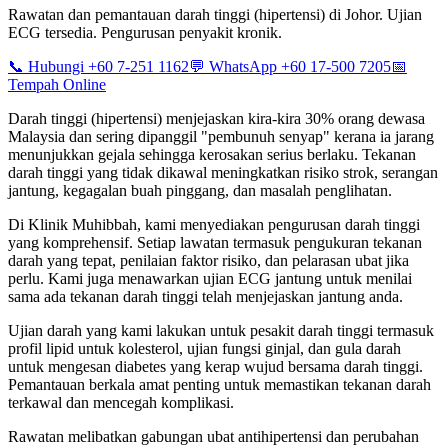
Rawatan dan pemantauan darah tinggi (hipertensi) di Johor. Ujian
ECG tersedia. Pengurusan penyakit kronik.
📞 Hubungi +60 7-251 1162
💬 WhatsApp +60 17-500 7205
📅
Tempah Online
Darah tinggi (hipertensi) menjejaskan kira-kira 30% orang dewasa
Malaysia dan sering dipanggil "pembunuh senyap" kerana ia jarang
menunjukkan gejala sehingga kerosakan serius berlaku. Tekanan
darah tinggi yang tidak dikawal meningkatkan risiko strok, serangan
jantung, kegagalan buah pinggang, dan masalah penglihatan.
Di Klinik Muhibbah, kami menyediakan pengurusan darah tinggi
yang komprehensif. Setiap lawatan termasuk pengukuran tekanan
darah yang tepat, penilaian faktor risiko, dan pelarasan ubat jika
perlu. Kami juga menawarkan ujian ECG jantung untuk menilai
sama ada tekanan darah tinggi telah menjejaskan jantung anda.
Ujian darah yang kami lakukan untuk pesakit darah tinggi termasuk
profil lipid untuk kolesterol, ujian fungsi ginjal, dan gula darah
untuk mengesan diabetes yang kerap wujud bersama darah tinggi.
Pemantauan berkala amat penting untuk memastikan tekanan darah
terkawal dan mencegah komplikasi.
Rawatan melibatkan gabungan ubat antihipertensi dan perubahan