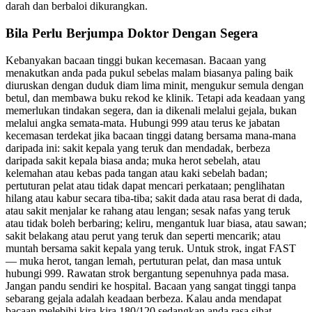
darah dan berbaloi dikurangkan.
Bila Perlu Berjumpa Doktor Dengan Segera
Kebanyakan bacaan tinggi bukan kecemasan. Bacaan yang
menakutkan anda pada pukul sebelas malam biasanya paling baik
diuruskan dengan duduk diam lima minit, mengukur semula dengan
betul, dan membawa buku rekod ke klinik. Tetapi ada keadaan yang
memerlukan tindakan segera, dan ia dikenali melalui gejala, bukan
melalui angka semata-mata. Hubungi 999 atau terus ke jabatan
kecemasan terdekat jika bacaan tinggi datang bersama mana-mana
daripada ini: sakit kepala yang teruk dan mendadak, berbeza
daripada sakit kepala biasa anda; muka herot sebelah, atau
kelemahan atau kebas pada tangan atau kaki sebelah badan;
pertuturan pelat atau tidak dapat mencari perkataan; penglihatan
hilang atau kabur secara tiba-tiba; sakit dada atau rasa berat di dada,
atau sakit menjalar ke rahang atau lengan; sesak nafas yang teruk
atau tidak boleh berbaring; keliru, mengantuk luar biasa, atau sawan;
sakit belakang atau perut yang teruk dan seperti mencarik; atau
muntah bersama sakit kepala yang teruk. Untuk strok, ingat FAST
— muka herot, tangan lemah, pertuturan pelat, dan masa untuk
hubungi 999. Rawatan strok bergantung sepenuhnya pada masa.
Jangan pandu sendiri ke hospital. Bacaan yang sangat tinggi tanpa
sebarang gejala adalah keadaan berbeza. Kalau anda mendapat
bacaan melebihi kira-kira 180/120 sedangkan anda rasa sihat