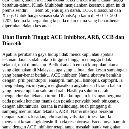
bertahun-tahun. Klinik Muhibbah menjalankan kesemua ujian ini di
premis sendiri — lebih 60 jenis ujian darah, ECG, ultrasound dan
X-ray. Untuk harga semasa sila WhatsApp kami di +60 17-500
7205, kerana ia bergantung kepada ujian mana yang benar-benar
diperlukan dalam kes anda.
Ubat Darah Tinggi: ACE Inhibitor, ARB, CCB dan
Diuretik
Apabila perubahan gaya hidup tidak mencukupi, atau apabila
tekanan darah sudah cukup tinggi sehingga menunggu tidak
selamat, ubat dimulakan. Berikut adalah empat kumpulan utama
yang digunakan di Malaysia, apa yang ia buat, dan kesan sampingan
yang benar-benar berlaku. ACE inhibitor. Nama ubatnya berakhir
dengan -pril: perindopril, enalapril, ramipril, lisinopril, captopril. Ia
menghalang enzim yang menghasilkan angiotensin II, iaitu bahan
yang menyempitkan saluran darah. Hasilnya saluran darah
mengendur dan tekanan turun. Ubat kumpulan ini sangat berguna
pada pesakit kencing manis dan pesakit penyakit buah pinggang
dengan albuminuria, kerana ia melindungi buah pinggang di
samping menurunkan tekanan. ARB. Nama ubatnya berakhir
dengan -sartan: losartan, telmisartan, valsartan, irbesartan. Ia
menyekat kesan angiotensin II pada reseptornya. Faedahnya hampir
sama dengan ACE inhibitor tetapi tanpa masalah batuk yang akan