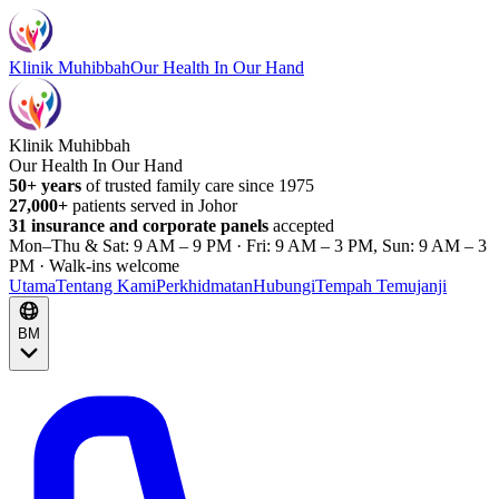
Klinik Muhibbah
Our Health In Our Hand
Klinik Muhibbah
Our Health In Our Hand
50+ years
of trusted family care since 1975
27,000+
patients served in Johor
31 insurance and corporate panels
accepted
Mon–Thu & Sat: 9 AM – 9 PM · Fri: 9 AM – 3 PM, Sun: 9 AM – 3
PM · Walk-ins welcome
Utama
Tentang Kami
Perkhidmatan
Hubungi
Tempah Temujanji
BM