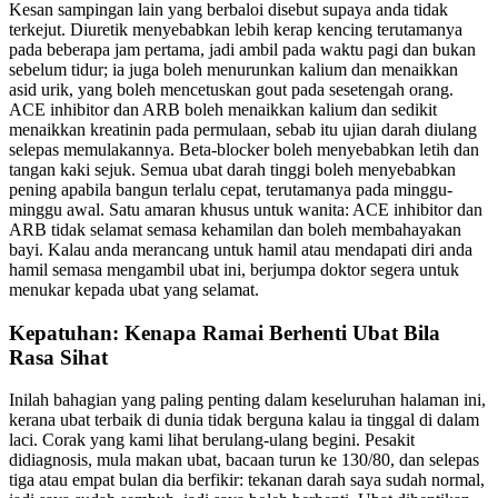
Kesan sampingan lain yang berbaloi disebut supaya anda tidak
terkejut. Diuretik menyebabkan lebih kerap kencing terutamanya
pada beberapa jam pertama, jadi ambil pada waktu pagi dan bukan
sebelum tidur; ia juga boleh menurunkan kalium dan menaikkan
asid urik, yang boleh mencetuskan gout pada sesetengah orang.
ACE inhibitor dan ARB boleh menaikkan kalium dan sedikit
menaikkan kreatinin pada permulaan, sebab itu ujian darah diulang
selepas memulakannya. Beta-blocker boleh menyebabkan letih dan
tangan kaki sejuk. Semua ubat darah tinggi boleh menyebabkan
pening apabila bangun terlalu cepat, terutamanya pada minggu-
minggu awal. Satu amaran khusus untuk wanita: ACE inhibitor dan
ARB tidak selamat semasa kehamilan dan boleh membahayakan
bayi. Kalau anda merancang untuk hamil atau mendapati diri anda
hamil semasa mengambil ubat ini, berjumpa doktor segera untuk
menukar kepada ubat yang selamat.
Kepatuhan: Kenapa Ramai Berhenti Ubat Bila
Rasa Sihat
Inilah bahagian yang paling penting dalam keseluruhan halaman ini,
kerana ubat terbaik di dunia tidak berguna kalau ia tinggal di dalam
laci. Corak yang kami lihat berulang-ulang begini. Pesakit
didiagnosis, mula makan ubat, bacaan turun ke 130/80, dan selepas
tiga atau empat bulan dia berfikir: tekanan darah saya sudah normal,