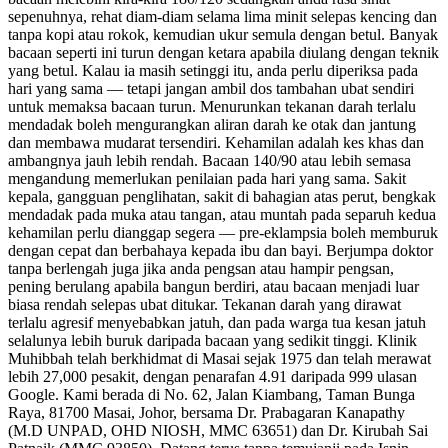
sepenuhnya, rehat diam-diam selama lima minit selepas kencing dan
tanpa kopi atau rokok, kemudian ukur semula dengan betul. Banyak
bacaan seperti ini turun dengan ketara apabila diulang dengan teknik
yang betul. Kalau ia masih setinggi itu, anda perlu diperiksa pada
hari yang sama — tetapi jangan ambil dos tambahan ubat sendiri
untuk memaksa bacaan turun. Menurunkan tekanan darah terlalu
mendadak boleh mengurangkan aliran darah ke otak dan jantung
dan membawa mudarat tersendiri. Kehamilan adalah kes khas dan
ambangnya jauh lebih rendah. Bacaan 140/90 atau lebih semasa
mengandung memerlukan penilaian pada hari yang sama. Sakit
kepala, gangguan penglihatan, sakit di bahagian atas perut, bengkak
mendadak pada muka atau tangan, atau muntah pada separuh kedua
kehamilan perlu dianggap segera — pre-eklampsia boleh memburuk
dengan cepat dan berbahaya kepada ibu dan bayi. Berjumpa doktor
tanpa berlengah juga jika anda pengsan atau hampir pengsan,
pening berulang apabila bangun berdiri, atau bacaan menjadi luar
biasa rendah selepas ubat ditukar. Tekanan darah yang dirawat
terlalu agresif menyebabkan jatuh, dan pada warga tua kesan jatuh
selalunya lebih buruk daripada bacaan yang sedikit tinggi. Klinik
Muhibbah telah berkhidmat di Masai sejak 1975 dan telah merawat
lebih 27,000 pesakit, dengan penarafan 4.91 daripada 999 ulasan
Google. Kami berada di No. 62, Jalan Kiambang, Taman Bunga
Raya, 81700 Masai, Johor, bersama Dr. Prabagaran Kanapathy
(M.D UNPAD, OHD NIOSH, MMC 63651) dan Dr. Kirubah Sai