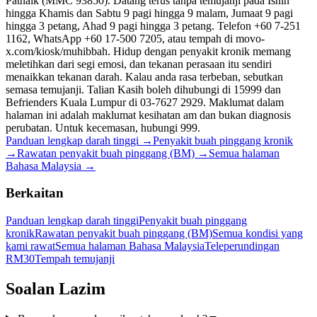
Patnaik (MMC 93850). Datang terus tanpa temujanji pada Isnin
hingga Khamis dan Sabtu 9 pagi hingga 9 malam, Jumaat 9 pagi
hingga 3 petang, Ahad 9 pagi hingga 3 petang. Telefon +60 7-251
1162, WhatsApp +60 17-500 7205, atau tempah di movo-
x.com/kiosk/muhibbah. Hidup dengan penyakit kronik memang
meletihkan dari segi emosi, dan tekanan perasaan itu sendiri
menaikkan tekanan darah. Kalau anda rasa terbeban, sebutkan
semasa temujanji. Talian Kasih boleh dihubungi di 15999 dan
Befrienders Kuala Lumpur di 03-7627 2929. Maklumat dalam
halaman ini adalah maklumat kesihatan am dan bukan diagnosis
perubatan. Untuk kecemasan, hubungi 999.
Panduan lengkap darah tinggi
→
Penyakit buah pinggang kronik
→
Rawatan penyakit buah pinggang (BM)
→
Semua halaman
Bahasa Malaysia
→
Berkaitan
Panduan lengkap darah tinggi
Penyakit buah pinggang
kronik
Rawatan penyakit buah pinggang (BM)
Semua kondisi yang
kami rawat
Semua halaman Bahasa Malaysia
Teleperundingan
RM30
Tempah temujanji
Soalan Lazim