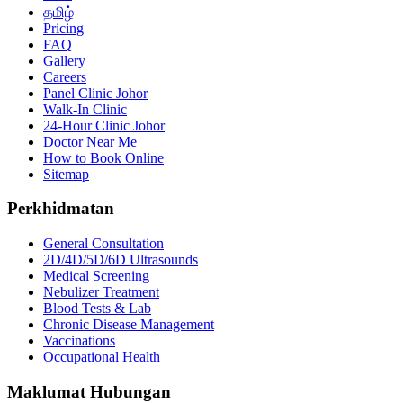
தமிழ்
Pricing
FAQ
Gallery
Careers
Panel Clinic Johor
Walk-In Clinic
24-Hour Clinic Johor
Doctor Near Me
How to Book Online
Sitemap
Perkhidmatan
General Consultation
2D/4D/5D/6D Ultrasounds
Medical Screening
Nebulizer Treatment
Blood Tests & Lab
Chronic Disease Management
Vaccinations
Occupational Health
Maklumat Hubungan