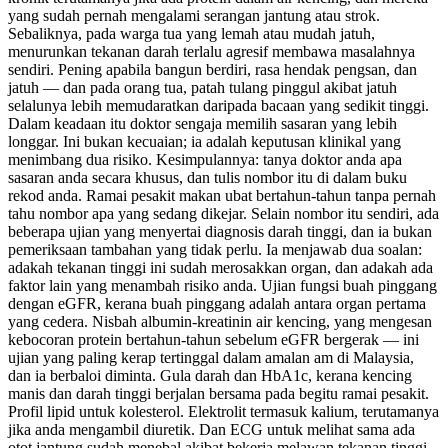
yang sudah pernah mengalami serangan jantung atau strok.
Sebaliknya, pada warga tua yang lemah atau mudah jatuh,
menurunkan tekanan darah terlalu agresif membawa masalahnya
sendiri. Pening apabila bangun berdiri, rasa hendak pengsan, dan
jatuh — dan pada orang tua, patah tulang pinggul akibat jatuh
selalunya lebih memudaratkan daripada bacaan yang sedikit tinggi.
Dalam keadaan itu doktor sengaja memilih sasaran yang lebih
longgar. Ini bukan kecuaian; ia adalah keputusan klinikal yang
menimbang dua risiko. Kesimpulannya: tanya doktor anda apa
sasaran anda secara khusus, dan tulis nombor itu di dalam buku
rekod anda. Ramai pesakit makan ubat bertahun-tahun tanpa pernah
tahu nombor apa yang sedang dikejar. Selain nombor itu sendiri, ada
beberapa ujian yang menyertai diagnosis darah tinggi, dan ia bukan
pemeriksaan tambahan yang tidak perlu. Ia menjawab dua soalan:
adakah tekanan tinggi ini sudah merosakkan organ, dan adakah ada
faktor lain yang menambah risiko anda. Ujian fungsi buah pinggang
dengan eGFR, kerana buah pinggang adalah antara organ pertama
yang cedera. Nisbah albumin-kreatinin air kencing, yang mengesan
kebocoran protein bertahun-tahun sebelum eGFR bergerak — ini
ujian yang paling kerap tertinggal dalam amalan am di Malaysia,
dan ia berbaloi diminta. Gula darah dan HbA1c, kerana kencing
manis dan darah tinggi berjalan bersama pada begitu ramai pesakit.
Profil lipid untuk kolesterol. Elektrolit termasuk kalium, terutamanya
jika anda mengambil diuretik. Dan ECG untuk melihat sama ada
otot jantung sudah menebal akibat bekerja melawan tekanan tinggi