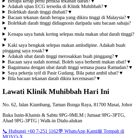
Berapa kerap perlu periksa tekanan darah?
▼
Adakah ujian ECG tersedia di Klinik Muhibbah?
▼
Bolehkah darah tinggi diubati?
▼
Bacaan tekanan darah berapa yang dikira tinggi di Malaysia?
▼
Bolehkah darah tinggi didiagnosis daripada satu bacaan sahaja?
▼
Kenapa saya batuk kering selepas mula makan ubat darah tinggi?
▼
Kaki saya bengkak selepas makan amlodipine. Adakah buah
pinggang saya rosak?
▼
Adakah ubat darah tinggi merosakkan buah pinggang?
▼
Bacaan saya sudah normal. Boleh saya berhenti makan ubat?
▼
Bagaimana dengan ubat darah tinggi semasa puasa Ramadan?
▼
Saya pekerja syif di Pasir Gudang. Bila patut ambil ubat?
▼
Bila bacaan tekanan darah dikira kecemasan?
▼
Lawati Klinik Muhibbah Hari Ini
No. 62, Jalan Kiambang, Taman Bunga Raya, 81700 Masai, Johor
Buka Isnin-Khamis & Sabtu 9PG-9MLM | Jumaat 9PG-3PTG,
Ahad 9PG-3PTG | Walk-in Dialu-alukan
📞 Hubungi +60 7-251 1162
💬 WhatsApp Kami
📅 Tempah di
MOVO-X