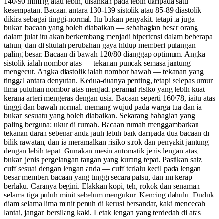
140/90 mmHg atau lebih, disahkan pada lebih daripada satu
kesempatan. Bacaan antara 130-139 sistolik atau 85-89 diastolik
dikira sebagai tinggi-normal. Itu bukan penyakit, tetapi ia juga
bukan bacaan yang boleh diabaikan — sebahagian besar orang
dalam julat itu akan berkembang menjadi hipertensi dalam beberapa
tahun, dan di situlah perubahan gaya hidup memberi pulangan
paling besar. Bacaan di bawah 120/80 dianggap optimum. Angka
sistolik ialah nombor atas — tekanan puncak semasa jantung
mengecut. Angka diastolik ialah nombor bawah — tekanan yang
tinggal antara denyutan. Kedua-duanya penting, tetapi selepas umur
lima puluhan nombor atas menjadi peramal risiko yang lebih kuat
kerana arteri mengeras dengan usia. Bacaan seperti 160/78, iaitu atas
tinggi dan bawah normal, memang wujud pada warga tua dan ia
bukan sesuatu yang boleh diabaikan. Sekarang bahagian yang
paling berguna: ukur di rumah. Bacaan rumah menggambarkan
tekanan darah sebenar anda jauh lebih baik daripada dua bacaan di
bilik rawatan, dan ia meramalkan risiko strok dan penyakit jantung
dengan lebih tepat. Gunakan mesin automatik jenis lengan atas,
bukan jenis pergelangan tangan yang kurang tepat. Pastikan saiz
cuff sesuai dengan lengan anda — cuff terlalu kecil pada lengan
besar memberi bacaan yang tinggi secara palsu, dan ini kerap
berlaku. Caranya begini. Elakkan kopi, teh, rokok dan senaman
selama tiga puluh minit sebelum mengukur. Kencing dahulu. Duduk
diam selama lima minit penuh di kerusi bersandar, kaki mencecah
lantai, jangan bersilang kaki. Letak lengan yang terdedah di atas