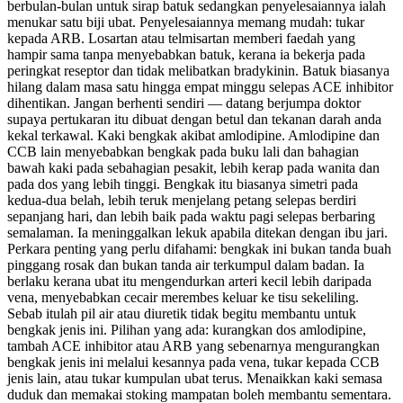
berbulan-bulan untuk sirap batuk sedangkan penyelesaiannya ialah
menukar satu biji ubat. Penyelesaiannya memang mudah: tukar
kepada ARB. Losartan atau telmisartan memberi faedah yang
hampir sama tanpa menyebabkan batuk, kerana ia bekerja pada
peringkat reseptor dan tidak melibatkan bradykinin. Batuk biasanya
hilang dalam masa satu hingga empat minggu selepas ACE inhibitor
dihentikan. Jangan berhenti sendiri — datang berjumpa doktor
supaya pertukaran itu dibuat dengan betul dan tekanan darah anda
kekal terkawal. Kaki bengkak akibat amlodipine. Amlodipine dan
CCB lain menyebabkan bengkak pada buku lali dan bahagian
bawah kaki pada sebahagian pesakit, lebih kerap pada wanita dan
pada dos yang lebih tinggi. Bengkak itu biasanya simetri pada
kedua-dua belah, lebih teruk menjelang petang selepas berdiri
sepanjang hari, dan lebih baik pada waktu pagi selepas berbaring
semalaman. Ia meninggalkan lekuk apabila ditekan dengan ibu jari.
Perkara penting yang perlu difahami: bengkak ini bukan tanda buah
pinggang rosak dan bukan tanda air terkumpul dalam badan. Ia
berlaku kerana ubat itu mengendurkan arteri kecil lebih daripada
vena, menyebabkan cecair merembes keluar ke tisu sekeliling.
Sebab itulah pil air atau diuretik tidak begitu membantu untuk
bengkak jenis ini. Pilihan yang ada: kurangkan dos amlodipine,
tambah ACE inhibitor atau ARB yang sebenarnya mengurangkan
bengkak jenis ini melalui kesannya pada vena, tukar kepada CCB
jenis lain, atau tukar kumpulan ubat terus. Menaikkan kaki semasa
duduk dan memakai stoking mampatan boleh membantu sementara.