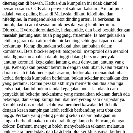
diterangkan di bawah. Kedua-dua kumpulan ini tidak diambil
bersama-sama. CCB atau penyekat saluran kalsium. Amlodipine
adalah yang paling biasa di Malaysia, diikuti felodipine dan
nifedipine. Ia mengendurkan otot dinding arteri. Ia berkesan, ia
murah, dan ia amat sesuai untuk pesakit yang lebih berumur.
Diuretik. Hydrochlorothiazide, indapamide, dan bagi pesakit dengan
masalah jantung atau buah pinggang, frusemide. Ia mengeluarkan
lebihan garam dan air melalui air kencing sehingga isipadu darah
berkurang. Kerap digunakan sebagai ubat tambahan dalam
kombinasi. Beta-blocker seperti bisoprolol, metoprolol dan atenolol
pula digunakan apabila darah tinggi datang bersama penyakit
jantung koronari, kegagalan jantung, atau denyutan jantung yang
laju. Kebanyakan pesakit bermula dengan satu ubat. Kalau tekanan
darah masih tidak mencapai sasaran, doktor akan menambah ubat
kedua daripada kumpulan berlainan, bukan sekadar menaikkan dos
yang pertama. Ramai pesakit akhirnya memerlukan dua atau tiga
jenis ubat, dan ini bukan tanda kegagalan anda. Ia adalah cara
penyakit ini bekerja: mekanisme yang menaikkan tekanan darah ada
beberapa, dan setiap kumpulan ubat menyerang satu daripadanya.
Kombinasi dos rendah selalunya memberi kawalan lebih baik
dengan kesan sampingan lebih sedikit berbanding satu ubat dos
tinggi. Perkara yang paling penting sekali dalam bahagian ini:
jangan berhenti makan ubat darah tinggi tanpa berbincang dengan
doktor. Berhenti mengejut boleh menyebabkan tekanan melantun
naik secara mendadak, dan bagi beta-blocker khususnya, berhenti