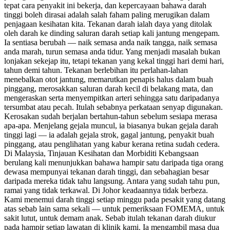
tepat cara penyakit ini bekerja, dan kepercayaan bahawa darah
tinggi boleh dirasai adalah salah faham paling merugikan dalam
penjagaan kesihatan kita. Tekanan darah ialah daya yang ditolak
oleh darah ke dinding saluran darah setiap kali jantung mengepam.
Ia sentiasa berubah — naik semasa anda naik tangga, naik semasa
anda marah, turun semasa anda tidur. Yang menjadi masalah bukan
lonjakan sekejap itu, tetapi tekanan yang kekal tinggi hari demi hari,
tahun demi tahun. Tekanan berlebihan itu perlahan-lahan
menebalkan otot jantung, memarutkan penapis halus dalam buah
pinggang, merosakkan saluran darah kecil di belakang mata, dan
mengeraskan serta menyempitkan arteri sehingga satu daripadanya
tersumbat atau pecah. Itulah sebabnya perkataan senyap digunakan.
Kerosakan sudah berjalan bertahun-tahun sebelum sesiapa merasa
apa-apa. Menjelang gejala muncul, ia biasanya bukan gejala darah
tinggi lagi — ia adalah gejala strok, gagal jantung, penyakit buah
pinggang, atau penglihatan yang kabur kerana retina sudah cedera.
Di Malaysia, Tinjauan Kesihatan dan Morbiditi Kebangsaan
berulang kali menunjukkan bahawa hampir satu daripada tiga orang
dewasa mempunyai tekanan darah tinggi, dan sebahagian besar
daripada mereka tidak tahu langsung. Antara yang sudah tahu pun,
ramai yang tidak terkawal. Di Johor keadaannya tidak berbeza.
Kami menemui darah tinggi setiap minggu pada pesakit yang datang
atas sebab lain sama sekali — untuk pemeriksaan FOMEMA, untuk
sakit lutut, untuk demam anak. Sebab itulah tekanan darah diukur
pada hampir setiap lawatan di klinik kami. Ia mengambil masa dua