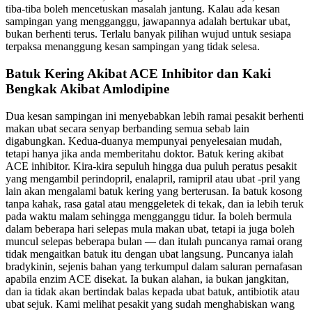
tiba-tiba boleh mencetuskan masalah jantung. Kalau ada kesan
sampingan yang mengganggu, jawapannya adalah bertukar ubat,
bukan berhenti terus. Terlalu banyak pilihan wujud untuk sesiapa
terpaksa menanggung kesan sampingan yang tidak selesa.
Batuk Kering Akibat ACE Inhibitor dan Kaki
Bengkak Akibat Amlodipine
Dua kesan sampingan ini menyebabkan lebih ramai pesakit berhenti
makan ubat secara senyap berbanding semua sebab lain
digabungkan. Kedua-duanya mempunyai penyelesaian mudah,
tetapi hanya jika anda memberitahu doktor. Batuk kering akibat
ACE inhibitor. Kira-kira sepuluh hingga dua puluh peratus pesakit
yang mengambil perindopril, enalapril, ramipril atau ubat -pril yang
lain akan mengalami batuk kering yang berterusan. Ia batuk kosong
tanpa kahak, rasa gatal atau menggeletek di tekak, dan ia lebih teruk
pada waktu malam sehingga mengganggu tidur. Ia boleh bermula
dalam beberapa hari selepas mula makan ubat, tetapi ia juga boleh
muncul selepas beberapa bulan — dan itulah puncanya ramai orang
tidak mengaitkan batuk itu dengan ubat langsung. Puncanya ialah
bradykinin, sejenis bahan yang terkumpul dalam saluran pernafasan
apabila enzim ACE disekat. Ia bukan alahan, ia bukan jangkitan,
dan ia tidak akan bertindak balas kepada ubat batuk, antibiotik atau
ubat sejuk. Kami melihat pesakit yang sudah menghabiskan wang