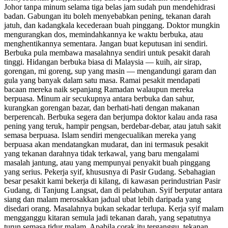
Johor tanpa minum selama tiga belas jam sudah pun mendehidrasi
badan. Gabungan itu boleh menyebabkan pening, tekanan darah
jatuh, dan kadangkala kecederaan buah pinggang. Doktor mungkin
mengurangkan dos, memindahkannya ke waktu berbuka, atau
menghentikannya sementara. Jangan buat keputusan ini sendiri.
Berbuka pula membawa masalahnya sendiri untuk pesakit darah
tinggi. Hidangan berbuka biasa di Malaysia — kuih, air sirap,
gorengan, mi goreng, sup yang masin — mengandungi garam dan
gula yang banyak dalam satu masa. Ramai pesakit mendapati
bacaan mereka naik sepanjang Ramadan walaupun mereka
berpuasa. Minum air secukupnya antara berbuka dan sahur,
kurangkan gorengan bazar, dan berhati-hati dengan makanan
berperencah. Berbuka segera dan berjumpa doktor kalau anda rasa
pening yang teruk, hampir pengsan, berdebar-debar, atau jatuh sakit
semasa berpuasa. Islam sendiri mengecualikan mereka yang
berpuasa akan mendatangkan mudarat, dan ini termasuk pesakit
yang tekanan darahnya tidak terkawal, yang baru mengalami
masalah jantung, atau yang mempunyai penyakit buah pinggang
yang serius. Pekerja syif, khususnya di Pasir Gudang. Sebahagian
besar pesakit kami bekerja di kilang, di kawasan perindustrian Pasir
Gudang, di Tanjung Langsat, dan di pelabuhan. Syif berputar antara
siang dan malam merosakkan jadual ubat lebih daripada yang
disedari orang. Masalahnya bukan sekadar terlupa. Kerja syif malam
mengganggu kitaran semula jadi tekanan darah, yang sepatutnya
turun semasa tidur malam. Apabila corak itu terganggu, tekanan