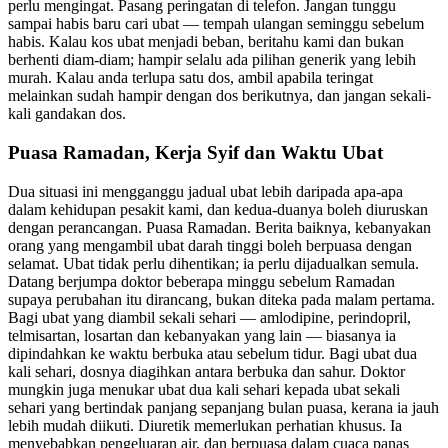
perlu mengingat. Pasang peringatan di telefon. Jangan tunggu
sampai habis baru cari ubat — tempah ulangan seminggu sebelum
habis. Kalau kos ubat menjadi beban, beritahu kami dan bukan
berhenti diam-diam; hampir selalu ada pilihan generik yang lebih
murah. Kalau anda terlupa satu dos, ambil apabila teringat
melainkan sudah hampir dengan dos berikutnya, dan jangan sekali-
kali gandakan dos.
Puasa Ramadan, Kerja Syif dan Waktu Ubat
Dua situasi ini mengganggu jadual ubat lebih daripada apa-apa
dalam kehidupan pesakit kami, dan kedua-duanya boleh diuruskan
dengan perancangan. Puasa Ramadan. Berita baiknya, kebanyakan
orang yang mengambil ubat darah tinggi boleh berpuasa dengan
selamat. Ubat tidak perlu dihentikan; ia perlu dijadualkan semula.
Datang berjumpa doktor beberapa minggu sebelum Ramadan
supaya perubahan itu dirancang, bukan diteka pada malam pertama.
Bagi ubat yang diambil sekali sehari — amlodipine, perindopril,
telmisartan, losartan dan kebanyakan yang lain — biasanya ia
dipindahkan ke waktu berbuka atau sebelum tidur. Bagi ubat dua
kali sehari, dosnya diagihkan antara berbuka dan sahur. Doktor
mungkin juga menukar ubat dua kali sehari kepada ubat sekali
sehari yang bertindak panjang sepanjang bulan puasa, kerana ia jauh
lebih mudah diikuti. Diuretik memerlukan perhatian khusus. Ia
menyebabkan pengeluaran air, dan berpuasa dalam cuaca panas