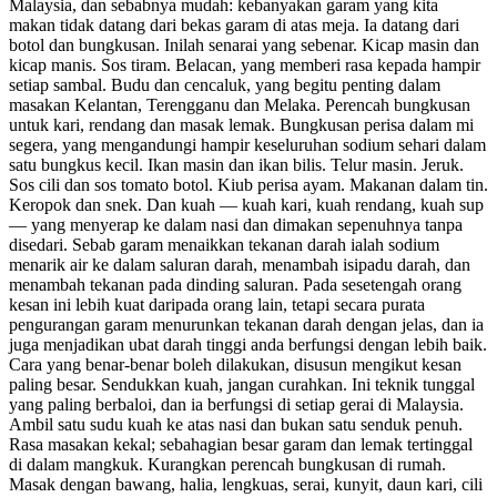
Malaysia, dan sebabnya mudah: kebanyakan garam yang kita
makan tidak datang dari bekas garam di atas meja. Ia datang dari
botol dan bungkusan. Inilah senarai yang sebenar. Kicap masin dan
kicap manis. Sos tiram. Belacan, yang memberi rasa kepada hampir
setiap sambal. Budu dan cencaluk, yang begitu penting dalam
masakan Kelantan, Terengganu dan Melaka. Perencah bungkusan
untuk kari, rendang dan masak lemak. Bungkusan perisa dalam mi
segera, yang mengandungi hampir keseluruhan sodium sehari dalam
satu bungkus kecil. Ikan masin dan ikan bilis. Telur masin. Jeruk.
Sos cili dan sos tomato botol. Kiub perisa ayam. Makanan dalam tin.
Keropok dan snek. Dan kuah — kuah kari, kuah rendang, kuah sup
— yang menyerap ke dalam nasi dan dimakan sepenuhnya tanpa
disedari. Sebab garam menaikkan tekanan darah ialah sodium
menarik air ke dalam saluran darah, menambah isipadu darah, dan
menambah tekanan pada dinding saluran. Pada sesetengah orang
kesan ini lebih kuat daripada orang lain, tetapi secara purata
pengurangan garam menurunkan tekanan darah dengan jelas, dan ia
juga menjadikan ubat darah tinggi anda berfungsi dengan lebih baik.
Cara yang benar-benar boleh dilakukan, disusun mengikut kesan
paling besar. Sendukkan kuah, jangan curahkan. Ini teknik tunggal
yang paling berbaloi, dan ia berfungsi di setiap gerai di Malaysia.
Ambil satu sudu kuah ke atas nasi dan bukan satu senduk penuh.
Rasa masakan kekal; sebahagian besar garam dan lemak tertinggal
di dalam mangkuk. Kurangkan perencah bungkusan di rumah.
Masak dengan bawang, halia, lengkuas, serai, kunyit, daun kari, cili