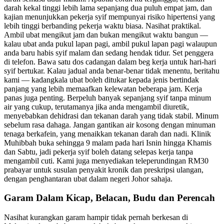
darah kekal tinggi lebih lama sepanjang dua puluh empat jam, dan
kajian menunjukkan pekerja syif mempunyai risiko hipertensi yang
lebih tinggi berbanding pekerja waktu biasa. Nasihat praktikal.
Ambil ubat mengikut jam dan bukan mengikut waktu bangun —
kalau ubat anda pukul lapan pagi, ambil pukul lapan pagi walaupun
anda baru habis syif malam dan sedang hendak tidur. Set penggera
di telefon. Bawa satu dos cadangan dalam beg kerja untuk hari-hari
syif bertukar. Kalau jadual anda benar-benar tidak menentu, beritahu
kami — kadangkala ubat boleh ditukar kepada jenis bertindak
panjang yang lebih memaafkan kelewatan beberapa jam. Kerja
panas juga penting. Berpeluh banyak sepanjang syif tanpa minum
air yang cukup, terutamanya jika anda mengambil diuretik,
menyebabkan dehidrasi dan tekanan darah yang tidak stabil. Minum
sebelum rasa dahaga. Jangan gantikan air kosong dengan minuman
tenaga berkafein, yang menaikkan tekanan darah dan nadi. Klinik
Muhibbah buka sehingga 9 malam pada hari Isnin hingga Khamis
dan Sabtu, jadi pekerja syif boleh datang selepas kerja tanpa
mengambil cuti. Kami juga menyediakan teleperundingan RM30
prabayar untuk susulan penyakit kronik dan preskripsi ulangan,
dengan penghantaran ubat dalam negeri Johor sahaja.
Garam Dalam Kicap, Belacan, Budu dan Perencah
Nasihat kurangkan garam hampir tidak pernah berkesan di