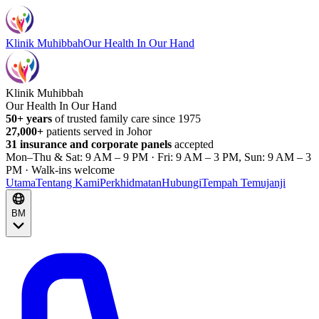
Klinik Muhibbah
Our Health In Our Hand
Klinik Muhibbah
Our Health In Our Hand
50+ years
of trusted family care since 1975
27,000+
patients served in Johor
31 insurance and corporate panels
accepted
Mon–Thu & Sat: 9 AM – 9 PM · Fri: 9 AM – 3 PM, Sun: 9 AM – 3
PM · Walk-ins welcome
Utama
Tentang Kami
Perkhidmatan
Hubungi
Tempah Temujanji
BM