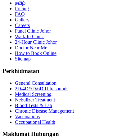
தமிழ்
Pricing
FAQ
Gallery
Careers
Panel Clinic Johor
Walk-In Clinic
24-Hour Clinic Johor
Doctor Near Me
How to Book Online
Sitemap
Perkhidmatan
General Consultation
2D/4D/5D/6D Ultrasounds
Medical Screening
Nebulizer Treatment
Blood Tests & Lab
Chronic Disease Management
Vaccinations
Occupational Health
Maklumat Hubungan