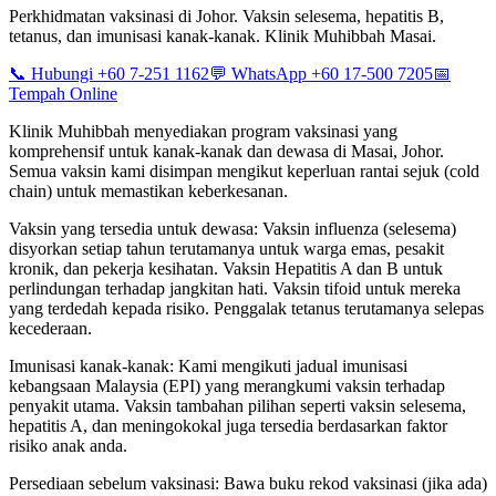
Perkhidmatan vaksinasi di Johor. Vaksin selesema, hepatitis B,
tetanus, dan imunisasi kanak-kanak. Klinik Muhibbah Masai.
📞 Hubungi +60 7-251 1162
💬 WhatsApp +60 17-500 7205
📅
Tempah Online
Klinik Muhibbah menyediakan program vaksinasi yang
komprehensif untuk kanak-kanak dan dewasa di Masai, Johor.
Semua vaksin kami disimpan mengikut keperluan rantai sejuk (cold
chain) untuk memastikan keberkesanan.
Vaksin yang tersedia untuk dewasa: Vaksin influenza (selesema)
disyorkan setiap tahun terutamanya untuk warga emas, pesakit
kronik, dan pekerja kesihatan. Vaksin Hepatitis A dan B untuk
perlindungan terhadap jangkitan hati. Vaksin tifoid untuk mereka
yang terdedah kepada risiko. Penggalak tetanus terutamanya selepas
kecederaan.
Imunisasi kanak-kanak: Kami mengikuti jadual imunisasi
kebangsaan Malaysia (EPI) yang merangkumi vaksin terhadap
penyakit utama. Vaksin tambahan pilihan seperti vaksin selesema,
hepatitis A, dan meningokokal juga tersedia berdasarkan faktor
risiko anak anda.
Persediaan sebelum vaksinasi: Bawa buku rekod vaksinasi (jika ada)