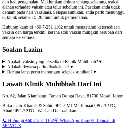
dan kad pengenalan. Maklumkan doktor tentang sebarang reaksi
alahan terhadap vaksin atau telur sebelum ini. Pastikan anda tidak
demam pada hari vaksinasi. Selepas suntikan, anda perlu menunggu
di klinik selama 15-20 minit untuk pemerhatian.
Hubungi kami di +60 7-251 1162 untuk mengetahui ketersediaan
vaksin dan harga terkini, kerana stok vaksin mungkin berubah dari
semasa ke semasa.
Soalan Lazim
Apakah vaksin yang tersedia di Klinik Muhibbah?
▼
Adakah dewasa perlu divaksinasi?
▼
Berapa lama perlu menunggu selepas suntikan?
▼
Lawati Klinik Muhibbah Hari Ini
No. 62, Jalan Kiambang, Taman Bunga Raya, 81700 Masai, Johor
Buka Isnin-Khamis & Sabtu 9PG-9MLM | Jumaat 9PG-3PTG,
Ahad 9PG-3PTG | Walk-in Dialu-alukan
📞 Hubungi +60 7-251 1162
💬 WhatsApp Kami
📅 Tempah di
MOVO-X