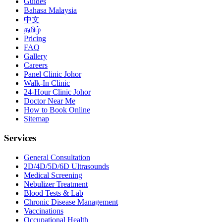
Guides
Bahasa Malaysia
中文
தமிழ்
Pricing
FAQ
Gallery
Careers
Panel Clinic Johor
Walk-In Clinic
24-Hour Clinic Johor
Doctor Near Me
How to Book Online
Sitemap
Services
General Consultation
2D/4D/5D/6D Ultrasounds
Medical Screening
Nebulizer Treatment
Blood Tests & Lab
Chronic Disease Management
Vaccinations
Occupational Health