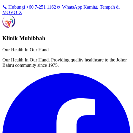
📞 Hubungi +60 7-251 1162
💬 WhatsApp Kami
📅 Tempah di
MOVO-X
Klinik Muhibbah
Our Health In Our Hand
Our Health In Our Hand. Providing quality healthcare to the Johor
Bahru community since 1975.