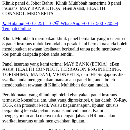
Klinik panel di Johor Bahru. Klinik Muhibbah menerima 8 panel
insurans. MAY BANK ETIQA, eBen Assist, HEALTH
CONNECT, MEDNEFITS.
📞 Hubungi +60 7-251 1162
💬 WhatsApp +60 17-500 7205
📅
Tempah Online
Klinik Muhibbah merupakan klinik panel berdaftar yang menerima
8 panel insurans untuk kemudahan pesakit. Ini bermakna anda boleh
mendapatkan rawatan kesihatan berkualiti tanpa perlu membayar
kos penuh daripada poket anda sendiri.
Panel insurans yang kami terima: MAY BANK (ETIQA), eBen
Assist, HEALTH CONNECT, TERRAGON ENGINEERING,
TORISHIMA, MADANI, MEDNEFITS, dan IHP Singapore. Jika
syarikat anda menggunakan mana-mana panel ini, anda boleh
mendapatkan rawatan di Klinik Muhibbah dengan mudah.
Perkhidmatan yang dilindungi oleh kebanyakan panel insurans
termasuk: konsultasi am, ubat yang dipreskripsi, ujian darah, X-Ray,
ECG, dan prosedur kecil. Walau bagaimanapun, liputan khusus
bergantung kepada pelan insurans individu anda. Kami
mengesyorkan anda menyemak dengan jabatan HR anda atau
syarikat insurans untuk mengesahkan liputan.