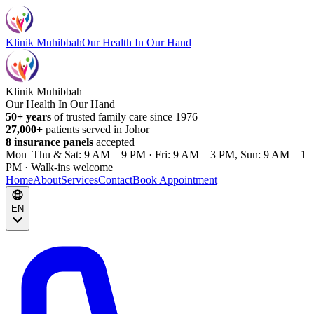
Klinik Muhibbah
Our Health In Our Hand
Klinik Muhibbah
Our Health In Our Hand
50+ years
of trusted family care since 1976
27,000+
patients served in Johor
8 insurance panels
accepted
Mon–Thu & Sat: 9 AM – 9 PM · Fri: 9 AM – 3 PM, Sun: 9 AM – 1
PM · Walk-ins welcome
Home
About
Services
Contact
Book Appointment
EN