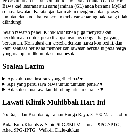
Proses tuntutan insurans di klinik kami adalah mudah dan lancar.
Bawa kad insurans atau surat jaminan (GL) anda bersama MyKad
semasa lawatan. Kakitangan kami akan mengendalikan proses
tuntutan dan anda hanya perlu membayar sebarang baki yang tidak
dilindungi.
Selain rawatan panel, Klinik Muhibbah juga menyediakan
perkhidmatan untuk pesakit tanpa insurans dengan harga yang
berpatutan. Konsultasi am tersedia dengan harga kompetitif, dan
kami sentiasa berusaha memberikan rawatan berkualiti pada harga
yang mampu milik untuk semua pesakit.
Soalan Lazim
Apakah panel insurans yang diterima?
▼
Apa yang perlu saya bawa untuk tuntutan panel?
▼
Adakah semua rawatan dilindungi oleh insurans?
▼
Lawati Klinik Muhibbah Hari Ini
No. 62, Jalan Kiambang, Taman Bunga Raya, 81700 Masai, Johor
Buka Isnin-Khamis & Sabtu 9PG-9MLM | Jumaat 9PG-3PTG,
Ahad 9PG-1PTG | Walk-in Dialu-alukan