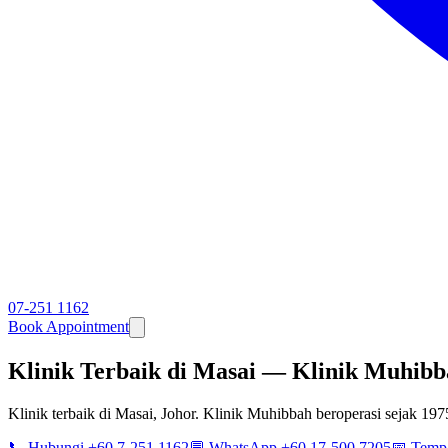
07-251 1162
Book Appointment
Klinik Terbaik di Masai — Klinik Muhibba
Klinik terbaik di Masai, Johor. Klinik Muhibbah beroperasi sejak 1975
📞 Hubungi +60 7-251 1162
💬 WhatsApp +60 17-500 7205
📅 Temp