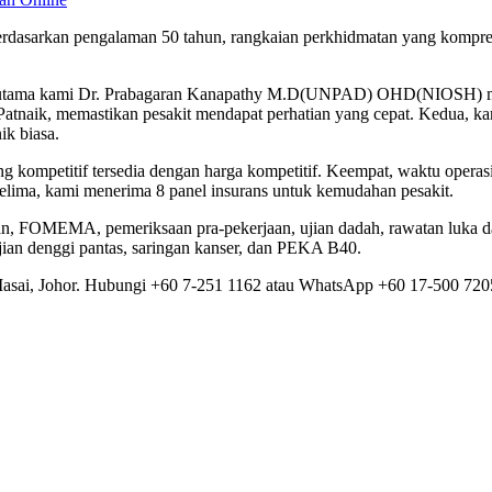
i berdasarkan pengalaman 50 tahun, rangkaian perkhidmatan yang kompre
tor utama kami Dr. Prabagaran Kanapathy M.D(UNPAD) OHD(NIOSH) m
tnaik, memastikan pesakit mendapat perhatian yang cepat. Kedua, kam
k biasa.
ang kompetitif tersedia dengan harga kompetitif. Keempat, waktu op
ma, kami menerima 8 panel insurans untuk kemudahan pesakit.
an, FOMEMA, pemeriksaan pra-pekerjaan, ujian dadah, rawatan luka dan
 ujian denggi pantas, saringan kanser, dan PEKA B40.
asai, Johor. Hubungi +60 7-251 1162 atau WhatsApp +60 17-500 720