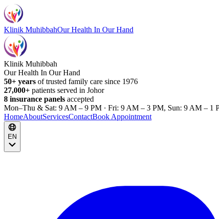
Klinik Muhibbah
Our Health In Our Hand
Klinik Muhibbah
Our Health In Our Hand
50+ years
of trusted family care since 1976
27,000+
patients served in Johor
8 insurance panels
accepted
Mon–Thu & Sat: 9 AM – 9 PM · Fri: 9 AM – 3 PM, Sun: 9 AM – 1 
Home
About
Services
Contact
Book Appointment
EN