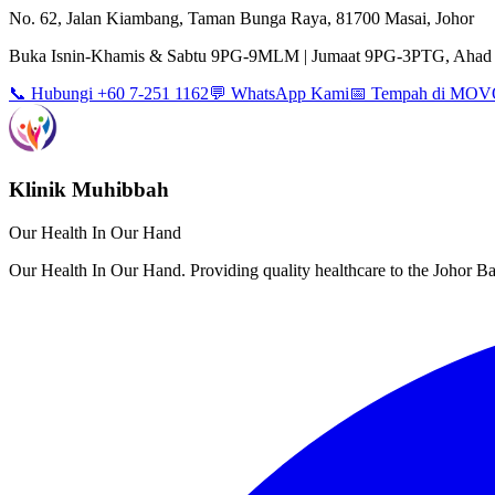
No. 62, Jalan Kiambang, Taman Bunga Raya, 81700 Masai, Johor
Buka Isnin-Khamis & Sabtu 9PG-9MLM | Jumaat 9PG-3PTG, Ahad 
📞 Hubungi +60 7-251 1162
💬 WhatsApp Kami
📅 Tempah di MO
Klinik Muhibbah
Our Health In Our Hand
Our Health In Our Hand. Providing quality healthcare to the Johor 