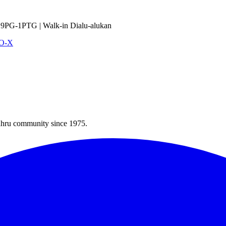
9PG-1PTG | Walk-in Dialu-alukan
VO-X
Bahru community since 1975.