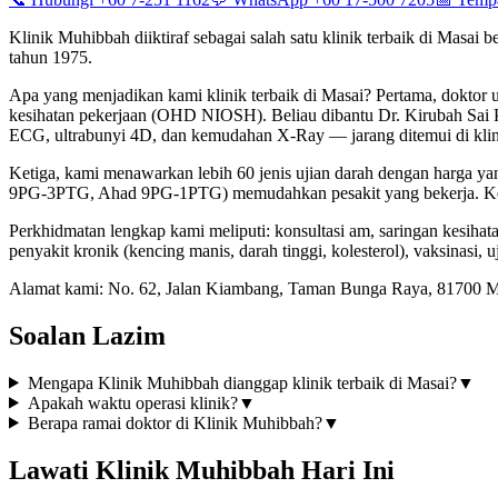
Klinik Muhibbah diiktiraf sebagai salah satu klinik terbaik di Masa
tahun 1975.
Apa yang menjadikan kami klinik terbaik di Masai? Pertama, dok
kesihatan pekerjaan (OHD NIOSH). Beliau dibantu Dr. Kirubah Sai Pa
ECG, ultrabunyi 4D, dan kemudahan X-Ray — jarang ditemui di klini
Ketiga, kami menawarkan lebih 60 jenis ujian darah dengan harga y
9PG-3PTG, Ahad 9PG-1PTG) memudahkan pesakit yang bekerja. Keli
Perkhidmatan lengkap kami meliputi: konsultasi am, saringan kesihat
penyakit kronik (kencing manis, darah tinggi, kolesterol), vaksinasi,
Alamat kami: No. 62, Jalan Kiambang, Taman Bunga Raya, 81700 M
Soalan Lazim
Mengapa Klinik Muhibbah dianggap klinik terbaik di Masai?
▼
Apakah waktu operasi klinik?
▼
Berapa ramai doktor di Klinik Muhibbah?
▼
Lawati Klinik Muhibbah Hari Ini