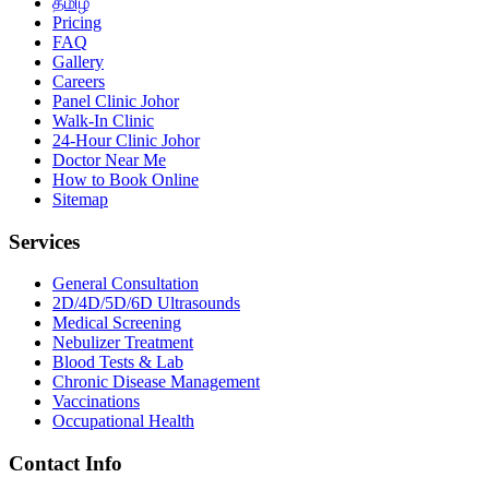
தமிழ்
Pricing
FAQ
Gallery
Careers
Panel Clinic Johor
Walk-In Clinic
24-Hour Clinic Johor
Doctor Near Me
How to Book Online
Sitemap
Services
General Consultation
2D/4D/5D/6D Ultrasounds
Medical Screening
Nebulizer Treatment
Blood Tests & Lab
Chronic Disease Management
Vaccinations
Occupational Health
Contact Info