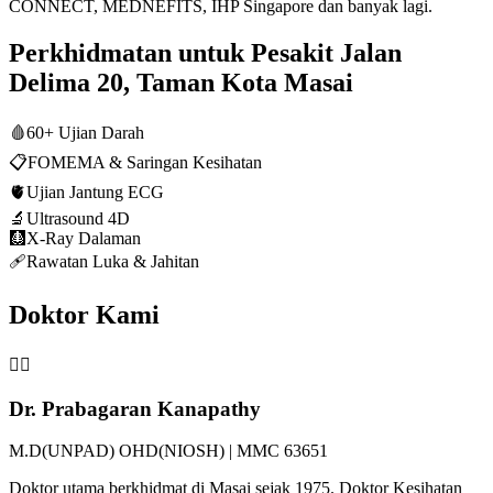
CONNECT, MEDNEFITS, IHP Singapore dan banyak lagi.
Perkhidmatan untuk Pesakit Jalan
Delima 20, Taman Kota Masai
🩸
60+ Ujian Darah
📋
FOMEMA & Saringan Kesihatan
🫀
Ujian Jantung ECG
🔬
Ultrasound 4D
🩻
X-Ray Dalaman
🩹
Rawatan Luka & Jahitan
Doktor Kami
👨‍⚕️
Dr. Prabagaran Kanapathy
M.D(UNPAD) OHD(NIOSH) | MMC 63651
Doktor utama berkhidmat di Masai sejak 1975. Doktor Kesihatan