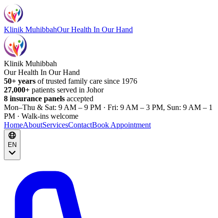
Klinik Muhibbah
Our Health In Our Hand
Klinik Muhibbah
Our Health In Our Hand
50+ years
of trusted family care since 1976
27,000+
patients served in Johor
8 insurance panels
accepted
Mon–Thu & Sat: 9 AM – 9 PM · Fri: 9 AM – 3 PM, Sun: 9 AM – 1
PM · Walk-ins welcome
Home
About
Services
Contact
Book Appointment
EN