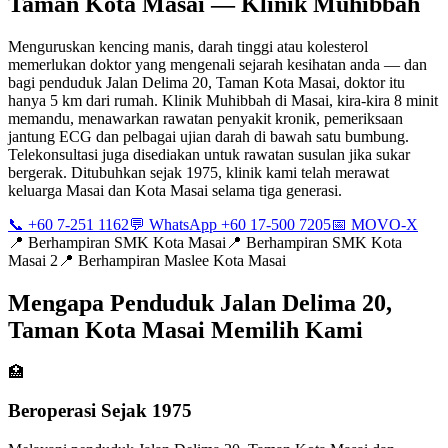
Taman Kota Masai — Klinik Muhibbah
Menguruskan kencing manis, darah tinggi atau kolesterol
memerlukan doktor yang mengenali sejarah kesihatan anda — dan
bagi penduduk Jalan Delima 20, Taman Kota Masai, doktor itu
hanya 5 km dari rumah. Klinik Muhibbah di Masai, kira-kira 8 minit
memandu, menawarkan rawatan penyakit kronik, pemeriksaan
jantung ECG dan pelbagai ujian darah di bawah satu bumbung.
Telekonsultasi juga disediakan untuk rawatan susulan jika sukar
bergerak. Ditubuhkan sejak 1975, klinik kami telah merawat
keluarga Masai dan Kota Masai selama tiga generasi.
📞 +60 7-251 1162
💬 WhatsApp +60 17-500 7205
📅 MOVO-X
📍
Berhampiran SMK Kota Masai
📍
Berhampiran SMK Kota
Masai 2
📍
Berhampiran Maslee Kota Masai
Mengapa Penduduk Jalan Delima 20,
Taman Kota Masai Memilih Kami
🏥
Beroperasi Sejak 1975