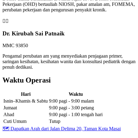
Pekerjaan (OHD) bertauliah NIOSH, pakar amalan am, FOMEMA,
perubatan pekerjaan dan pengurusan penyakit kronik.
👩‍⚕️
Dr. Kirubah Sai Patnaik
MMC 93850
Pengamal perubatan am yang menyediakan penjagaan primer,
saringan kesihatan, kesihatan wanita dan konsultasi pediatrik dengan
penuh dedikasi.
Waktu Operasi
Hari
Waktu
Isnin–Khamis & Sabtu
9:00 pagi - 9:00 malam
Jumaat
9:00 pagi - 3:00 petang
Ahad
9:00 pagi - 1:00 tengah hari
Cuti Umum
Tutup
🗺️
Dapatkan Arah dari Jalan Delima 20, Taman Kota Masai