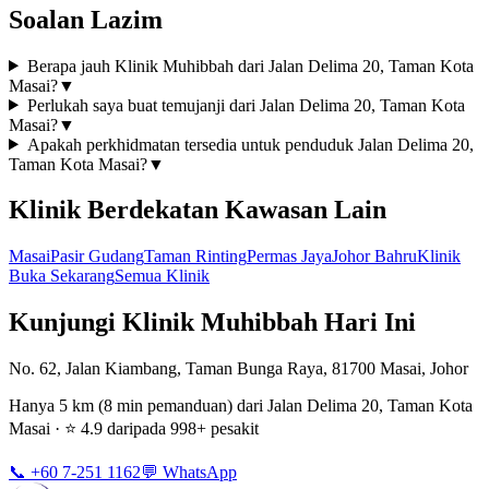
Soalan Lazim
Berapa jauh Klinik Muhibbah dari Jalan Delima 20, Taman Kota
Masai?
▼
Perlukah saya buat temujanji dari Jalan Delima 20, Taman Kota
Masai?
▼
Apakah perkhidmatan tersedia untuk penduduk Jalan Delima 20,
Taman Kota Masai?
▼
Klinik Berdekatan Kawasan Lain
Masai
Pasir Gudang
Taman Rinting
Permas Jaya
Johor Bahru
Klinik
Buka Sekarang
Semua Klinik
Kunjungi Klinik Muhibbah Hari Ini
No. 62, Jalan Kiambang, Taman Bunga Raya, 81700 Masai, Johor
Hanya 5 km (8 min pemanduan) dari Jalan Delima 20, Taman Kota
Masai · ⭐ 4.9 daripada 998+ pesakit
📞 +60 7-251 1162
💬 WhatsApp