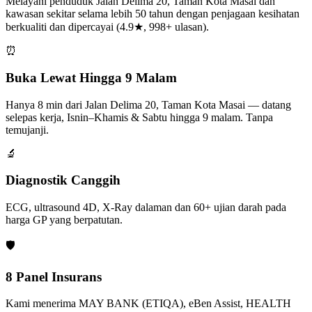
Melayani penduduk Jalan Delima 20, Taman Kota Masai dan
kawasan sekitar selama lebih 50 tahun dengan penjagaan kesihatan
berkualiti dan dipercayai (4.9★, 998+ ulasan).
⏰
Buka Lewat Hingga 9 Malam
Hanya 8 min dari Jalan Delima 20, Taman Kota Masai — datang
selepas kerja, Isnin–Khamis & Sabtu hingga 9 malam. Tanpa
temujanji.
🔬
Diagnostik Canggih
ECG, ultrasound 4D, X-Ray dalaman dan 60+ ujian darah pada
harga GP yang berpatutan.
🛡️
8 Panel Insurans
Kami menerima MAY BANK (ETIQA), eBen Assist, HEALTH