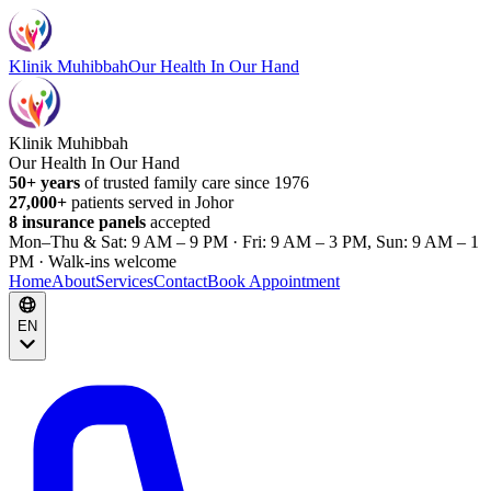
Klinik Muhibbah
Our Health In Our Hand
Klinik Muhibbah
Our Health In Our Hand
50+ years
of trusted family care since 1976
27,000+
patients served in Johor
8 insurance panels
accepted
Mon–Thu & Sat: 9 AM – 9 PM · Fri: 9 AM – 3 PM, Sun: 9 AM – 1
PM · Walk-ins welcome
Home
About
Services
Contact
Book Appointment
EN