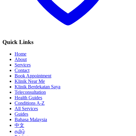
Quick Links
Home
About
Services
Contact
Book Appointment
Klinik Near Me
Klinik Berdekatan Saya
Teleconsultation
Health Guides
Conditions A-Z
All Services
Guides
Bahasa Malaysia
中文
தமிழ்