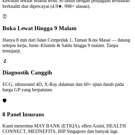
kawasan sekitar selama lebih 50 tahun dengan penjagaan kesihatan
berkualiti dan dipercayai (4.9★, 998+ ulasan).
⏰
Buka Lewat Hingga 9 Malam
Hanya 8 min dari Jalan Cempedak 1, Taman Kota Masai — datang
selepas kerja, Isnin–Khamis & Sabtu hingga 9 malam. Tanpa
temujanji.
🔬
Diagnostik Canggih
ECG, ultrasound 4D, X-Ray dalaman dan 60+ ujian darah pada
harga GP yang berpatutan.
🛡️
8 Panel Insurans
Kami menerima MAY BANK (ETIQA), eBen Assist, HEALTH
CONNECT, MEDNEFITS, IHP Singapore dan banyak lagi.