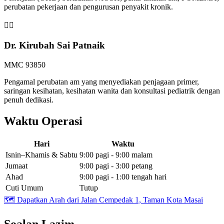
perubatan pekerjaan dan pengurusan penyakit kronik.
👩‍⚕️
Dr. Kirubah Sai Patnaik
MMC 93850
Pengamal perubatan am yang menyediakan penjagaan primer,
saringan kesihatan, kesihatan wanita dan konsultasi pediatrik dengan
penuh dedikasi.
Waktu Operasi
Hari
Waktu
Isnin–Khamis & Sabtu
9:00 pagi - 9:00 malam
Jumaat
9:00 pagi - 3:00 petang
Ahad
9:00 pagi - 1:00 tengah hari
Cuti Umum
Tutup
🗺️
Dapatkan Arah dari Jalan Cempedak 1, Taman Kota Masai
Soalan Lazim