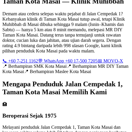
Taman Kota Masai — Klinik Muhibbah
Demam atau cedera selepas waktu pejabat di Jalan Cempedak 1?
Kebanyakan klinik di Taman Kota Masai tutup awal, tetapi Klinik
Muhibbah di Masai dibuka sehingga 9 malam (Isnin–Khamis dan
Sabtu) — hanya 5 km atau 8 minit memandu, melepasi MR DIY
Taman Kota Masai. Datang terus tanpa temujanji untuk rawatan
doktor, cucian luka dan jahitan, atau ujian darah segera. Dengan
rating 4.9 bintang daripada lebih 998 ulasan Google, kami klinik
pilihan penduduk Kota Masai pada waktu malam.
📞 +60 7-251 1162
💬 WhatsApp +60 17-500 7205
📅 MOVO-X
📍
Berhampiran SMK Kota Masai
📍
Berhampiran MR DIY Taman
Kota Masai
📍
Berhampiran Maslee Kota Masai
Mengapa Penduduk Jalan Cempedak 1,
Taman Kota Masai Memilih Kami
🏥
Beroperasi Sejak 1975
Melayani penduduk Jalan Cempedak 1, Taman Kota Masai dan