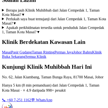
Berapa jauh Klinik Muhibbah dari Jalan Cempedak 1, Taman
Kota Masai?
▼
Perlukah saya buat temujanji dari Jalan Cempedak 1, Taman Kota
Masai?
▼
Apakah perkhidmatan tersedia untuk penduduk Jalan Cempedak
1, Taman Kota Masai?
▼
Klinik Berdekatan Kawasan Lain
Masai
Pasir Gudang
Taman Rinting
Permas Jaya
Johor Bahru
Klinik
Buka Sekarang
Semua Klinik
Kunjungi Klinik Muhibbah Hari Ini
No. 62, Jalan Kiambang, Taman Bunga Raya, 81700 Masai, Johor
Hanya 5 km (8 min pemanduan) dari Jalan Cempedak 1, Taman
Kota Masai · ⭐ 4.9 daripada 998+ pesakit
📞 +60 7-251 1162
💬 WhatsApp