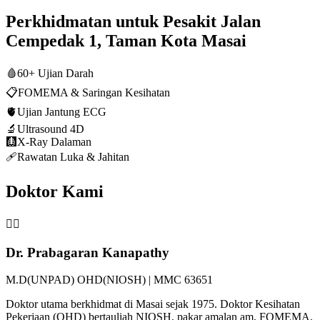
Perkhidmatan untuk Pesakit Jalan
Cempedak 1, Taman Kota Masai
🩸
60+ Ujian Darah
📋
FOMEMA & Saringan Kesihatan
🫀
Ujian Jantung ECG
🔬
Ultrasound 4D
🩻
X-Ray Dalaman
🩹
Rawatan Luka & Jahitan
Doktor Kami
👨‍⚕️
Dr. Prabagaran Kanapathy
M.D(UNPAD) OHD(NIOSH) | MMC 63651
Doktor utama berkhidmat di Masai sejak 1975. Doktor Kesihatan
Pekerjaan (OHD) bertauliah NIOSH, pakar amalan am, FOMEMA,