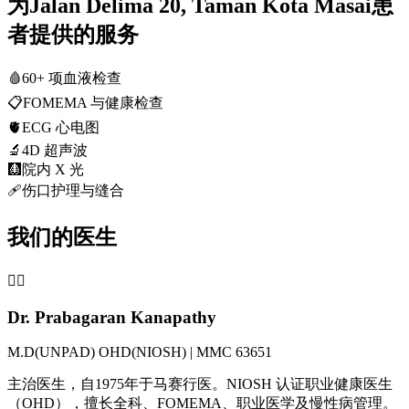
为Jalan Delima 20, Taman Kota Masai患
者提供的服务
🩸
60+ 项血液检查
📋
FOMEMA 与健康检查
🫀
ECG 心电图
🔬
4D 超声波
🩻
院内 X 光
🩹
伤口护理与缝合
我们的医生
👨‍⚕️
Dr. Prabagaran Kanapathy
M.D(UNPAD) OHD(NIOSH) | MMC 63651
主治医生，自1975年于马赛行医。NIOSH 认证职业健康医生
（OHD），擅长全科、FOMEMA、职业医学及慢性病管理。