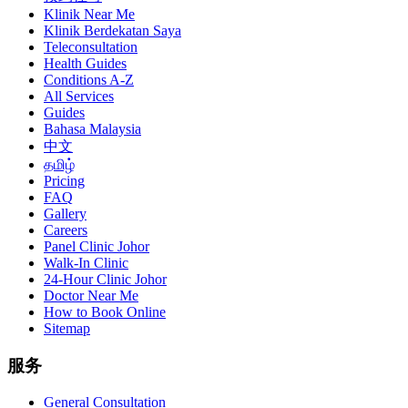
Klinik Near Me
Klinik Berdekatan Saya
Teleconsultation
Health Guides
Conditions A-Z
All Services
Guides
Bahasa Malaysia
中文
தமிழ்
Pricing
FAQ
Gallery
Careers
Panel Clinic Johor
Walk-In Clinic
24-Hour Clinic Johor
Doctor Near Me
How to Book Online
Sitemap
服务
General Consultation