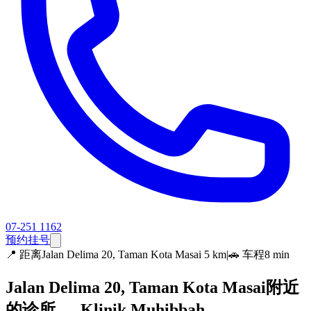
07-251 1162
预约挂号
📍
距离Jalan Delima 20, Taman Kota Masai 5 km
|
🚗 车程8 min
Jalan Delima 20, Taman Kota Masai附近
的诊所 — Klinik Muhibbah