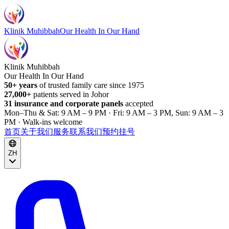
Klinik Muhibbah
Our Health In Our Hand
Klinik Muhibbah
Our Health In Our Hand
50+ years
of trusted family care since 1975
27,000+
patients served in Johor
31 insurance and corporate panels
accepted
Mon–Thu & Sat: 9 AM – 9 PM · Fri: 9 AM – 3 PM, Sun: 9 AM – 3
PM · Walk-ins welcome
首页
关于我们
服务
联系我们
预约挂号
ZH