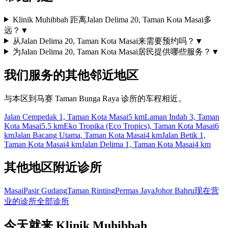
Klinik Muhibbah 距离Jalan Delima 20, Taman Kota Masai多
远？
▼
从Jalan Delima 20, Taman Kota Masai来需要预约吗？
▼
为Jalan Delima 20, Taman Kota Masai居民提供哪些服务？
▼
我们服务的其他邻近地区
与本区到马赛 Taman Bunga Raya 诊所的车程相近。
Jalan Cempedak 1, Taman Kota Masai
5 km
Laman Indah 3, Taman
Kota Masai
5.5 km
Eko Tropika (Eco Tropics), Taman Kota Masai
6
km
Jalan Bacang Utama, Taman Kota Masai
4 km
Jalan Betik 1,
Taman Kota Masai
4 km
Jalan Delima 1, Taman Kota Masai
4 km
其他地区附近诊所
Masai
Pasir Gudang
Taman Rinting
Permas Jaya
Johor Bahru
现在营
业的诊所
全部诊所
今天就来 Klinik Muhibbah