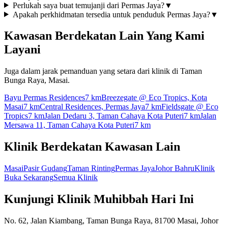
Perlukah saya buat temujanji dari Permas Jaya?
▼
Apakah perkhidmatan tersedia untuk penduduk Permas Jaya?
▼
Kawasan Berdekatan Lain Yang Kami
Layani
Juga dalam jarak pemanduan yang setara dari klinik di Taman
Bunga Raya, Masai.
Bayu Permas Residences
7 km
Breezegate @ Eco Tropics, Kota
Masai
7 km
Central Residences, Permas Jaya
7 km
Fieldsgate @ Eco
Tropics
7 km
Jalan Dedaru 3, Taman Cahaya Kota Puteri
7 km
Jalan
Mersawa 11, Taman Cahaya Kota Puteri
7 km
Klinik Berdekatan Kawasan Lain
Masai
Pasir Gudang
Taman Rinting
Permas Jaya
Johor Bahru
Klinik
Buka Sekarang
Semua Klinik
Kunjungi Klinik Muhibbah Hari Ini
No. 62, Jalan Kiambang, Taman Bunga Raya, 81700 Masai, Johor