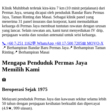
Klinik Muhibbah terletak kira-kira 7 km (10 minit perjalanan) dari
Permas Jaya, senang dicapai oleh penduduk Bandar Baru Permas
Jaya, Taman Rinting dan Masai. Sebagai klinik panel yang
menerima 31 panel insurans dan korporat, kami memudahkan
keluarga di Permas Jaya membuat tuntutan rawatan dengan urusan
yang lancar. Selain rawatan am, kami turut menyediakan IV drip,
penjagaan wanita dan susulan antenatal untuk seisi keluarga.
📞 +60 7-251 1162
💬 WhatsApp +60 17-500 7205
📅 MOVO-X
📍
Berhampiran Bandar Baru Permas Jaya
📍
Berhampiran Taman
Rinting
📍
Berhampiran Masai
Mengapa Penduduk Permas Jaya
Memilih Kami
🏥
Beroperasi Sejak 1975
Melayani penduduk Permas Jaya dan kawasan sekitar selama lebih
50 tahun dengan penjagaan kesihatan berkualiti dan dipercayai
(4.9★, 999 ulasan).