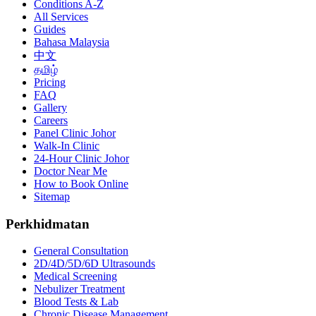
Conditions A-Z
All Services
Guides
Bahasa Malaysia
中文
தமிழ்
Pricing
FAQ
Gallery
Careers
Panel Clinic Johor
Walk-In Clinic
24-Hour Clinic Johor
Doctor Near Me
How to Book Online
Sitemap
Perkhidmatan
General Consultation
2D/4D/5D/6D Ultrasounds
Medical Screening
Nebulizer Treatment
Blood Tests & Lab
Chronic Disease Management