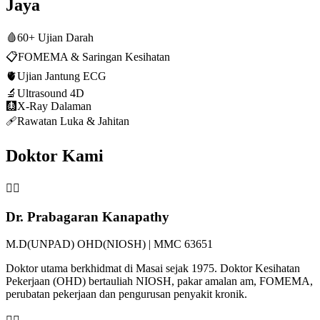
Jaya
🩸
60+ Ujian Darah
📋
FOMEMA & Saringan Kesihatan
🫀
Ujian Jantung ECG
🔬
Ultrasound 4D
🩻
X-Ray Dalaman
🩹
Rawatan Luka & Jahitan
Doktor Kami
👨‍⚕️
Dr. Prabagaran Kanapathy
M.D(UNPAD) OHD(NIOSH) | MMC 63651
Doktor utama berkhidmat di Masai sejak 1975. Doktor Kesihatan
Pekerjaan (OHD) bertauliah NIOSH, pakar amalan am, FOMEMA,
perubatan pekerjaan dan pengurusan penyakit kronik.