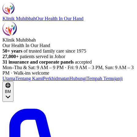
Klinik Muhibbah
Our Health In Our Hand
Klinik Muhibbah
Our Health In Our Hand
50+ years
of trusted family care since 1975
27,000+
patients served in Johor
31 insurance and corporate panels
accepted
Mon–Thu & Sat: 9 AM – 9 PM · Fri: 9 AM – 3 PM, Sun: 9 AM – 3
PM · Walk-ins welcome
Utama
Tentang Kami
Perkhidmatan
Hubungi
Tempah Temujanji
BM