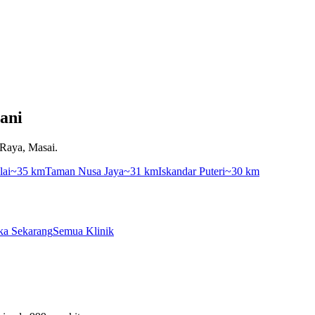
ani
 Raya, Masai.
lai
~35 km
Taman Nusa Jaya
~31 km
Iskandar Puteri
~30 km
ka Sekarang
Semua Klinik