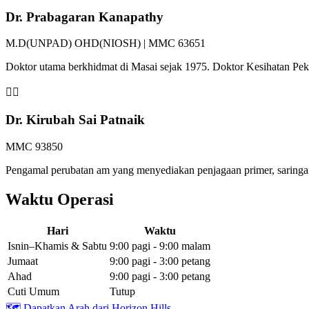
Dr. Prabagaran Kanapathy
M.D(UNPAD) OHD(NIOSH) | MMC 63651
Doktor utama berkhidmat di Masai sejak 1975. Doktor Kesihatan P
👩‍⚕️
Dr. Kirubah Sai Patnaik
MMC 93850
Pengamal perubatan am yang menyediakan penjagaan primer, saringan 
Waktu Operasi
Hari
Waktu
Isnin–Khamis & Sabtu
9:00 pagi - 9:00 malam
Jumaat
9:00 pagi - 3:00 petang
Ahad
9:00 pagi - 3:00 petang
Cuti Umum
Tutup
🗺️
Dapatkan Arah dari Horizon Hills