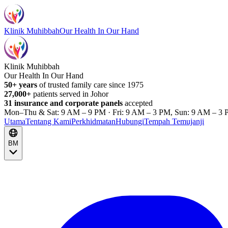
Klinik Muhibbah
Our Health In Our Hand
Klinik Muhibbah
Our Health In Our Hand
50+ years
of trusted family care since 1975
27,000+
patients served in Johor
31 insurance and corporate panels
accepted
Mon–Thu & Sat: 9 AM – 9 PM · Fri: 9 AM – 3 PM, Sun: 9 AM – 3 
Utama
Tentang Kami
Perkhidmatan
Hubungi
Tempah Temujanji
BM