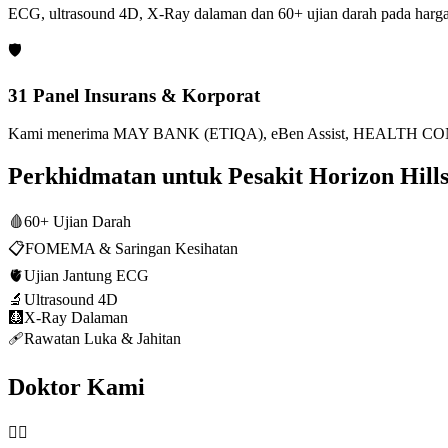
ECG, ultrasound 4D, X-Ray dalaman dan 60+ ujian darah pada harga
🛡️
31 Panel Insurans & Korporat
Kami menerima MAY BANK (ETIQA), eBen Assist, HEALTH CONN
Perkhidmatan untuk Pesakit Horizon Hill
🩸
60+ Ujian Darah
📋
FOMEMA & Saringan Kesihatan
🫀
Ujian Jantung ECG
🔬
Ultrasound 4D
🩻
X-Ray Dalaman
🩹
Rawatan Luka & Jahitan
Doktor Kami
👨‍⚕️