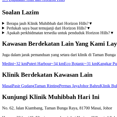
Soalan Lazim
Berapa jauh Klinik Muhibbah dari Horizon Hills?
▼
Perlukah saya buat temujanji dari Horizon Hills?
▼
Apakah perkhidmatan tersedia untuk penduduk Horizon Hills?
▼
Kawasan Berdekatan Lain Yang Kami Lay
Juga dalam jarak pemanduan yang setara dari klinik di Taman Bunga
Medini
~32 km
Puteri Harbour
~34 km
Eco Botanic
~31 km
Kangkar Pu
Klinik Berdekatan Kawasan Lain
Masai
Pasir Gudang
Taman Rinting
Permas Jaya
Johor Bahru
Klinik Bu
Kunjungi Klinik Muhibbah Hari Ini
No. 62, Jalan Kiambang, Taman Bunga Raya, 81700 Masai, Johor