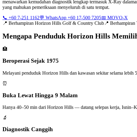
menawarkan kemudahan diagnostik lengkap termasuk X-Ray dalaman, E
yang mahukan pemeriksaan menyeluruh di satu tempat.
📞 +60 7-251 1162
💬 WhatsApp +60 17-500 7205
📅 MOVO-X
📍
Berhampiran Horizon Hills Golf & Country Club
📍
Berhampiran 
Mengapa Penduduk Horizon Hills Memili
🏥
Beroperasi Sejak 1975
Melayani penduduk Horizon Hills dan kawasan sekitar selama lebih 50
⏰
Buka Lewat Hingga 9 Malam
Hanya 40–50 min dari Horizon Hills — datang selepas kerja, Isnin–
🔬
Diagnostik Canggih