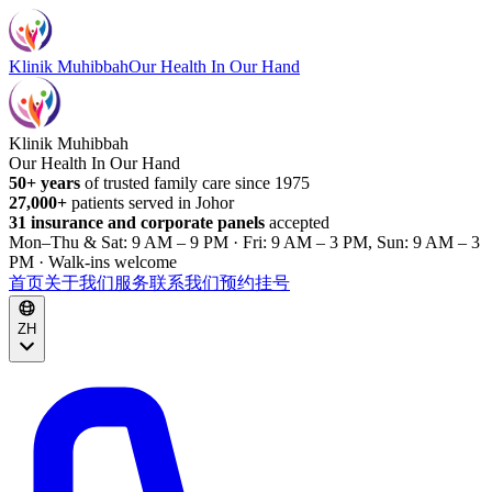
Klinik Muhibbah
Our Health In Our Hand
Klinik Muhibbah
Our Health In Our Hand
50+ years
of trusted family care since 1975
27,000+
patients served in Johor
31 insurance and corporate panels
accepted
Mon–Thu & Sat: 9 AM – 9 PM · Fri: 9 AM – 3 PM, Sun: 9 AM – 3
PM · Walk-ins welcome
首页
关于我们
服务
联系我们
预约挂号
ZH