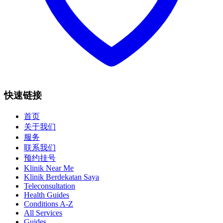
快速链接
首页
关于我们
服务
联系我们
预约挂号
Klinik Near Me
Klinik Berdekatan Saya
Teleconsultation
Health Guides
Conditions A-Z
All Services
Guides