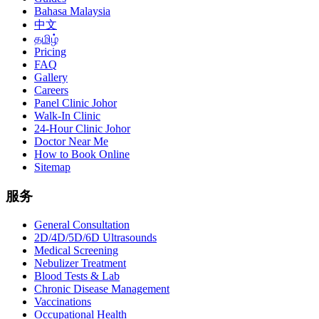
Bahasa Malaysia
中文
தமிழ்
Pricing
FAQ
Gallery
Careers
Panel Clinic Johor
Walk-In Clinic
24-Hour Clinic Johor
Doctor Near Me
How to Book Online
Sitemap
服务
General Consultation
2D/4D/5D/6D Ultrasounds
Medical Screening
Nebulizer Treatment
Blood Tests & Lab
Chronic Disease Management
Vaccinations
Occupational Health