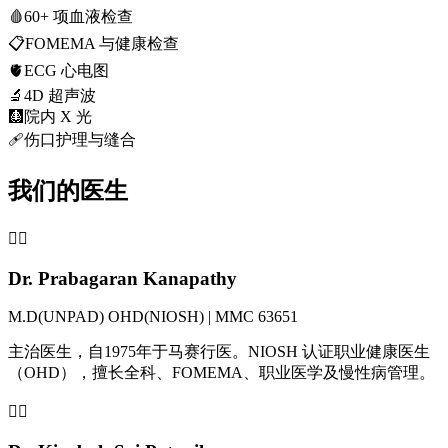
🩸
60+ 项血液检查
📋
FOMEMA 与健康检查
🫀
ECG 心电图
🔬
4D 超声波
🩻
院内 X 光
🩹
伤口护理与缝合
我们的医生
👨‍⚕️
Dr. Prabagaran Kanapathy
M.D(UNPAD) OHD(NIOSH) | MMC 63651
主治医生，自1975年于马赛行医。NIOSH 认证职业健康医生
（OHD），擅长全科、FOMEMA、职业医学及慢性病管理。
👩‍⚕️