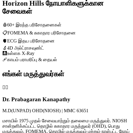
Horizon Hills நோயாளிகளுக்கான
சேவைகள்
🩸
60+ இரத்த பரிசோதனைகள்
📋
FOMEMA & சுகாதார பரிசோதனை
🫀
ECG இதய பரிசோதனை
🔬
4D அல்ட்ராசவுண்ட்
🩻
உள்ளக X-Ray
🩹
காயம் பராமரிப்பு & தையல்
எங்கள் மருத்துவர்கள்
👨‍⚕️
Dr. Prabagaran Kanapathy
M.D(UNPAD) OHD(NIOSH) | MMC 63651
மசாயில் 1975 முதல் சேவையாற்றும் தலைமை மருத்துவர். NIOSH
சான்றளிக்கப்பட்ட தொழில் சுகாதார மருத்துவர் (OHD), பொது
மருத்துவம், FOMEMA, தொழில் மருத்துவம் மற்றும் நாள்பட்ட நோய்