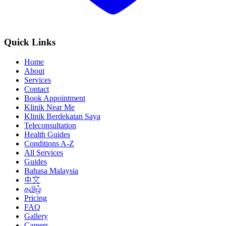
Quick Links
Home
About
Services
Contact
Book Appointment
Klinik Near Me
Klinik Berdekatan Saya
Teleconsultation
Health Guides
Conditions A-Z
All Services
Guides
Bahasa Malaysia
中文
தமிழ்
Pricing
FAQ
Gallery
Careers