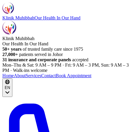
Klinik Muhibbah
Our Health In Our Hand
Klinik Muhibbah
Our Health In Our Hand
50+ years
of trusted family care since 1975
27,000+
patients served in Johor
31 insurance and corporate panels
accepted
Mon–Thu & Sat: 9 AM – 9 PM · Fri: 9 AM – 3 PM, Sun: 9 AM – 3
PM · Walk-ins welcome
Home
About
Services
Contact
Book Appointment
EN