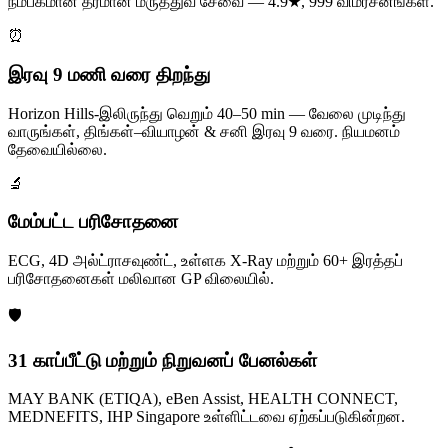
நம்பகமான தரமான மருத்துவ சேவை — 4.9★, 999 விமர்சனங்கள்.
⏰
இரவு 9 மணி வரை திறந்து
Horizon Hills-இலிருந்து வெறும் 40–50 min — வேலை முடிந்து
வாருங்கள், திங்கள்–வியாழன் & சனி இரவு 9 வரை. நியமனம்
தேவையில்லை.
🔬
மேம்பட்ட பரிசோதனை
ECG, 4D அல்ட்ராசவுண்ட், உள்ளக X-Ray மற்றும் 60+ இரத்தப்
பரிசோதனைகள் மலிவான GP விலையில்.
🛡️
31 காப்பீட்டு மற்றும் நிறுவனப் பேனல்கள்
MAY BANK (ETIQA), eBen Assist, HEALTH CONNECT,
MEDNEFITS, IHP Singapore உள்ளிட்டவை ஏற்கப்படுகின்றன.