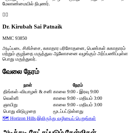
மேலாண்மையில் நிபுணர்.
👩‍⚕️
Dr. Kirubah Sai Patnaik
MMC 93850
அடிப்படை சிகிச்சை, சுகாதார பரிசோதனை, பெண்கள் சுகாதாரம்
மற்றும் குழந்தை மருத்துவ ஆலோசனை வழங்கும் அர்ப்பணிப்புள்ள
பொது மருத்துவர்.
வேலை நேரம்
நாள்
நேரம்
திங்கள்–வியாழன் & சனி
காலை 9:00 - இரவு 9:00
வெள்ளி
காலை 9:00 - மதியம் 3:00
ஞாயிறு
காலை 9:00 - மதியம் 3:00
பொது விடுமுறை
மூடப்பட்டுள்ளது
🗺️
Horizon Hills-இலிருந்து வழியைப் பெறுங்கள்
அடிக்கடி கேட்கப்படும் கேள்விகள்