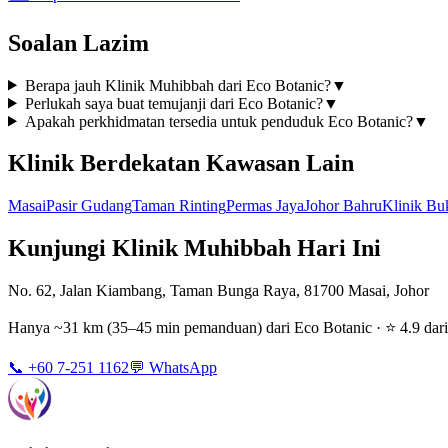
Soalan Lazim
Berapa jauh Klinik Muhibbah dari Eco Botanic?
▼
Perlukah saya buat temujanji dari Eco Botanic?
▼
Apakah perkhidmatan tersedia untuk penduduk Eco Botanic?
▼
Klinik Berdekatan Kawasan Lain
Masai
Pasir Gudang
Taman Rinting
Permas Jaya
Johor Bahru
Klinik Bu
Kunjungi Klinik Muhibbah Hari Ini
No. 62, Jalan Kiambang, Taman Bunga Raya, 81700 Masai, Johor
Hanya ~31 km (35–45 min pemanduan) dari Eco Botanic · ⭐ 4.9 dari
📞 +60 7-251 1162
💬 WhatsApp