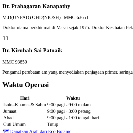
Dr. Prabagaran Kanapathy
M.D(UNPAD) OHD(NIOSH) | MMC 63651
Doktor utama berkhidmat di Masai sejak 1975. Doktor Kesihatan P
👩‍⚕️
Dr. Kirubah Sai Patnaik
MMC 93850
Pengamal perubatan am yang menyediakan penjagaan primer, saringan 
Waktu Operasi
Hari
Waktu
Isnin–Khamis & Sabtu
9:00 pagi - 9:00 malam
Jumaat
9:00 pagi - 3:00 petang
Ahad
9:00 pagi - 1:00 tengah hari
Cuti Umum
Tutup
🗺️
Dapatkan Arah dari Eco Botanic