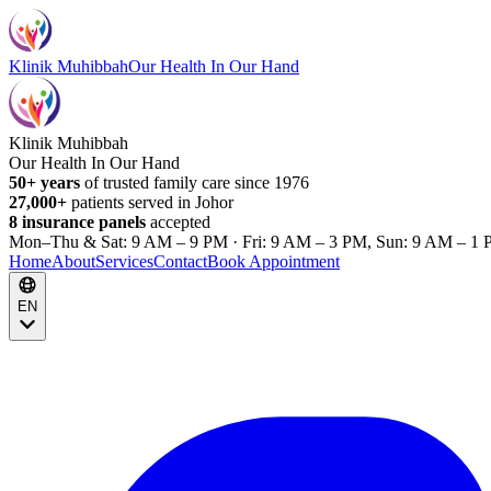
Klinik Muhibbah
Our Health In Our Hand
Klinik Muhibbah
Our Health In Our Hand
50+ years
of trusted family care since 1976
27,000+
patients served in Johor
8 insurance panels
accepted
Mon–Thu & Sat: 9 AM – 9 PM · Fri: 9 AM – 3 PM, Sun: 9 AM – 1 
Home
About
Services
Contact
Book Appointment
EN