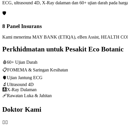
ECG, ultrasound 4D, X-Ray dalaman dan 60+ ujian darah pada harga
🛡️
8 Panel Insurans
Kami menerima MAY BANK (ETIQA), eBen Assist, HEALTH CONN
Perkhidmatan untuk Pesakit Eco Botanic
🩸
60+ Ujian Darah
📋
FOMEMA & Saringan Kesihatan
🫀
Ujian Jantung ECG
🔬
Ultrasound 4D
🩻
X-Ray Dalaman
🩹
Rawatan Luka & Jahitan
Doktor Kami
👨‍⚕️