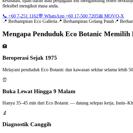
kesihatan, ujian darah atau penjagaan ibu mengandung boleh berkunju
fleksibel mengikut masa anda.
📞 +60 7-251 1162
💬 WhatsApp +60 17-500 7205
📅 MOVO-X
📍
Berhampiran Eco Galleria
📍
Berhampiran Gelang Patah
📍
Berham
Mengapa Penduduk Eco Botanic Memilih
🏥
Beroperasi Sejak 1975
Melayani penduduk Eco Botanic dan kawasan sekitar selama lebih 50 
⏰
Buka Lewat Hingga 9 Malam
Hanya 35–45 min dari Eco Botanic — datang selepas kerja, Isnin–Kh
🔬
Diagnostik Canggih