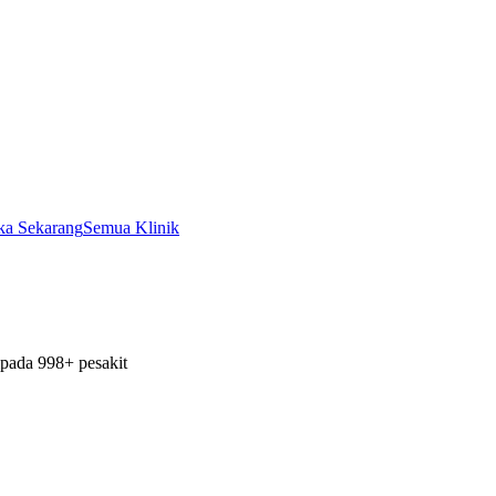
ka Sekarang
Semua Klinik
pada 998+ pesakit