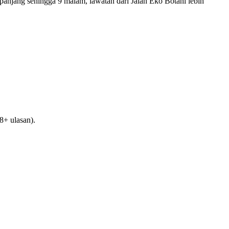
panjang sehingga 9 malam, lawatan dari Jalan Eko Botani lebih
8+ ulasan).