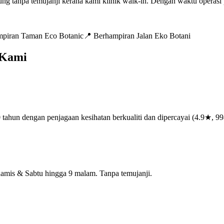
ng tanpa temujanji kerana kami klinik walk-in. Dengan waktu operasi 
piran Taman Eco Botanic
📍
Berhampiran Jalan Eko Botani
 Kami
tahun dengan penjagaan kesihatan berkualiti dan dipercayai (4.9★, 99
amis & Sabtu hingga 9 malam. Tanpa temujanji.