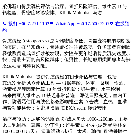
柔佛新山骨质疏松评估与治疗。骨折风险评估、维生素 D 与
钙检验、骨密度转诊安排。Klinik Muhibbah 马赛。
📞 拨打 +60 7-251 1162
💬 WhatsApp +60 17-500 7205
📅 在线预
约
骨质疏松 (osteoporosis) 是骨骼密度降低、骨骼变得脆弱易断裂
的疾病。在马来西亚，骨质疏松往往被忽视，许多患者直到因
轻微跌倒造成骨折才被发现。女性在更年期后骨质流失速度加
快，是最主要的高风险群体；但男性、长期服用类固醇者与缺
乏运动者同样有风险。
Klinik Muhibbah 提供骨质疏松的初步评估与管理，包括：
FRAX 骨折风险评估工具 — 根据年龄、体重、吸烟、饮酒、
激素状况等因素计算 10 年骨折风险；维生素 D 水平检测 —
马来西亚人维生素 D 缺乏非常普遍，即使日照充足，室内工
作、防晒霜使用与肤色都会影响维生素 D 合成；血钙、血磷
与肾功能检验；骨密度扫描 (DEXA scan) 转诊安排。
治疗与预防：足够的钙质摄取 (成人每天 1000-1200mg，主要
来自乳制品、豆腐、沙丁鱼)；维生素 D 补充 (缺乏者需补充
1000-2000 IU/天)；负重运动 (步行、太极、瑜伽) 刺激骨骼生