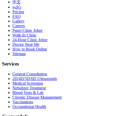
中文
தமிழ்
Pricing
FAQ
Gallery
Careers
Panel Clinic Johor
Walk-In Clinic
24-Hour Clinic Johor
Doctor Near Me
How to Book Online
Sitemap
Services
General Consultation
2D/4D/5D/6D Ultrasounds
Medical Screening
Nebulizer Treatment
Blood Tests & Lab
Chronic Disease Management
Vaccinations
Occupational Health