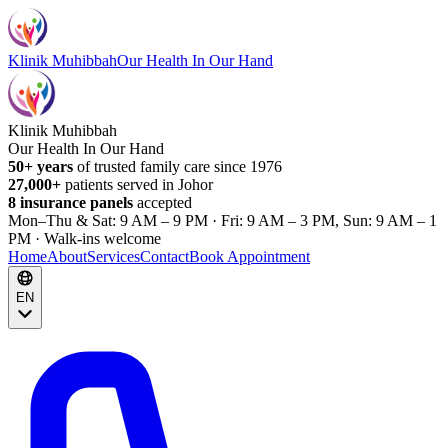
Klinik Muhibbah
Our Health In Our Hand
Klinik Muhibbah
Our Health In Our Hand
50+ years
of trusted family care since 1976
27,000+
patients served in Johor
8 insurance panels
accepted
Mon–Thu & Sat: 9 AM – 9 PM · Fri: 9 AM – 3 PM, Sun: 9 AM – 1
PM · Walk-ins welcome
Home
About
Services
Contact
Book Appointment
EN