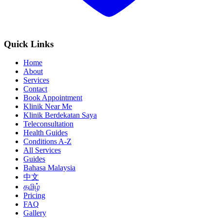
Quick Links
Home
About
Services
Contact
Book Appointment
Klinik Near Me
Klinik Berdekatan Saya
Teleconsultation
Health Guides
Conditions A-Z
All Services
Guides
Bahasa Malaysia
中文
தமிழ்
Pricing
FAQ
Gallery