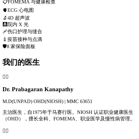
📋
FOMEMA 与健康检查
🫀
ECG 心电图
🔬
4D 超声波
🩻
院内 X 光
🩹
伤口护理与缝合
💉
疫苗接种与点滴
🛡️
8 家保险面板
我们的医生
👨‍⚕️
Dr. Prabagaran Kanapathy
M.D(UNPAD) OHD(NIOSH) | MMC 63651
主治医生，自1975年于马赛行医。NIOSH 认证职业健康医生
（OHD），擅长全科、FOMEMA、职业医学及慢性病管理。
👩‍⚕️