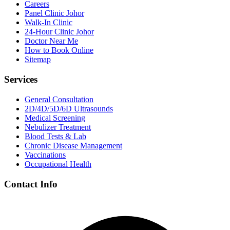
Careers
Panel Clinic Johor
Walk-In Clinic
24-Hour Clinic Johor
Doctor Near Me
How to Book Online
Sitemap
Services
General Consultation
2D/4D/5D/6D Ultrasounds
Medical Screening
Nebulizer Treatment
Blood Tests & Lab
Chronic Disease Management
Vaccinations
Occupational Health
Contact Info