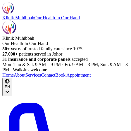
Klinik Muhibbah
Our Health In Our Hand
Klinik Muhibbah
Our Health In Our Hand
50+ years
of trusted family care since 1975
27,000+
patients served in Johor
31 insurance and corporate panels
accepted
Mon–Thu & Sat: 9 AM – 9 PM · Fri: 9 AM – 3 PM, Sun: 9 AM – 3
PM · Walk-ins welcome
Home
About
Services
Contact
Book Appointment
EN