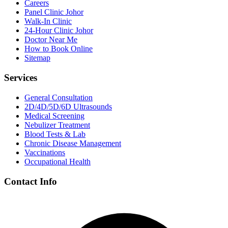
Careers
Panel Clinic Johor
Walk-In Clinic
24-Hour Clinic Johor
Doctor Near Me
How to Book Online
Sitemap
Services
General Consultation
2D/4D/5D/6D Ultrasounds
Medical Screening
Nebulizer Treatment
Blood Tests & Lab
Chronic Disease Management
Vaccinations
Occupational Health
Contact Info