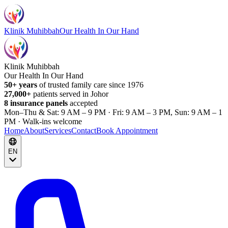
Klinik Muhibbah
Our Health In Our Hand
Klinik Muhibbah
Our Health In Our Hand
50+ years
of trusted family care since 1976
27,000+
patients served in Johor
8 insurance panels
accepted
Mon–Thu & Sat: 9 AM – 9 PM · Fri: 9 AM – 3 PM, Sun: 9 AM – 1
PM · Walk-ins welcome
Home
About
Services
Contact
Book Appointment
EN