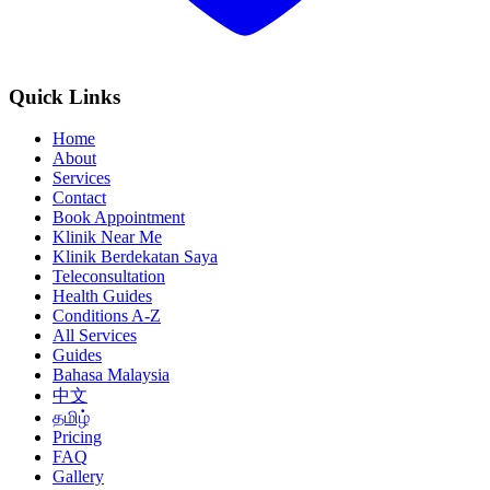
Quick Links
Home
About
Services
Contact
Book Appointment
Klinik Near Me
Klinik Berdekatan Saya
Teleconsultation
Health Guides
Conditions A-Z
All Services
Guides
Bahasa Malaysia
中文
தமிழ்
Pricing
FAQ
Gallery