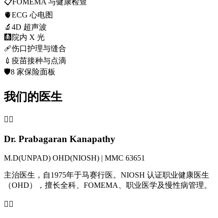
📋
FOMEMA 与健康检查
🫀
ECG 心电图
🔬
4D 超声波
🩻
院内 X 光
🩹
伤口护理与缝合
💉
疫苗接种与点滴
🛡️
8 家保险面板
我们的医生
👨‍⚕️
Dr. Prabagaran Kanapathy
M.D(UNPAD) OHD(NIOSH) | MMC 63651
主治医生，自1975年于马赛行医。NIOSH 认证职业健康医生
（OHD），擅长全科、FOMEMA、职业医学及慢性病管理。
👩‍⚕️