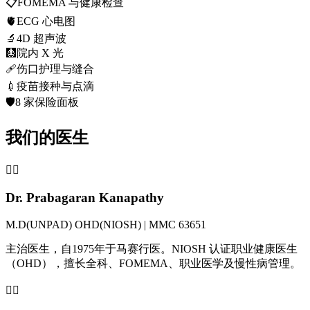
📋
FOMEMA 与健康检查
🫀
ECG 心电图
🔬
4D 超声波
🩻
院内 X 光
🩹
伤口护理与缝合
💉
疫苗接种与点滴
🛡️
8 家保险面板
我们的医生
👨‍⚕️
Dr. Prabagaran Kanapathy
M.D(UNPAD) OHD(NIOSH) | MMC 63651
主治医生，自1975年于马赛行医。NIOSH 认证职业健康医生
（OHD），擅长全科、FOMEMA、职业医学及慢性病管理。
👩‍⚕️