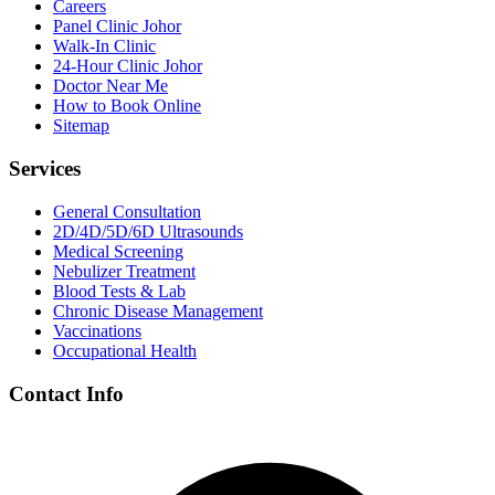
Careers
Panel Clinic Johor
Walk-In Clinic
24-Hour Clinic Johor
Doctor Near Me
How to Book Online
Sitemap
Services
General Consultation
2D/4D/5D/6D Ultrasounds
Medical Screening
Nebulizer Treatment
Blood Tests & Lab
Chronic Disease Management
Vaccinations
Occupational Health
Contact Info