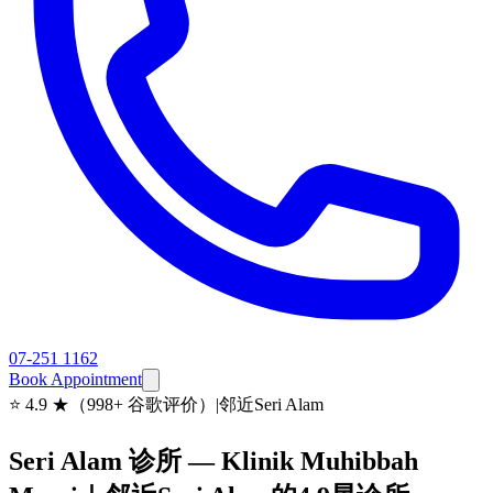
07-251 1162
Book Appointment
⭐
4.9 ★（998+ 谷歌评价）
|
邻近Seri Alam
Seri Alam 诊所 — Klinik Muhibbah