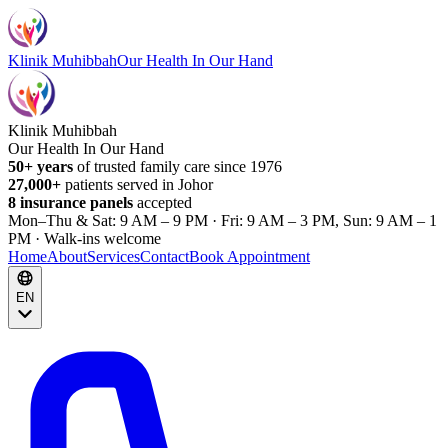
Klinik Muhibbah
Our Health In Our Hand
Klinik Muhibbah
Our Health In Our Hand
50+ years
of trusted family care since 1976
27,000+
patients served in Johor
8 insurance panels
accepted
Mon–Thu & Sat: 9 AM – 9 PM · Fri: 9 AM – 3 PM, Sun: 9 AM – 1
PM · Walk-ins welcome
Home
About
Services
Contact
Book Appointment
EN