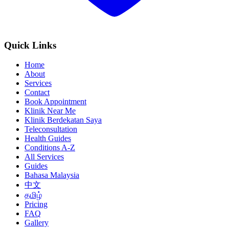
Quick Links
Home
About
Services
Contact
Book Appointment
Klinik Near Me
Klinik Berdekatan Saya
Teleconsultation
Health Guides
Conditions A-Z
All Services
Guides
Bahasa Malaysia
中文
தமிழ்
Pricing
FAQ
Gallery