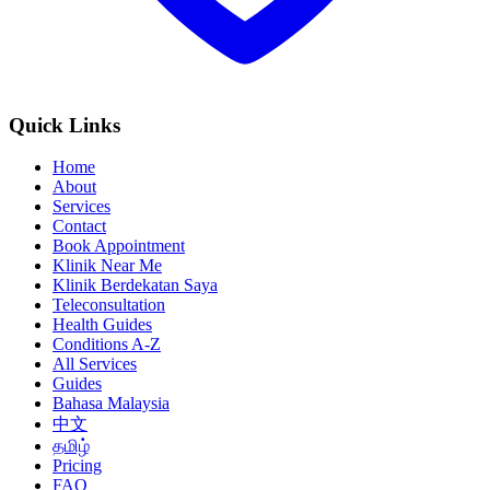
Quick Links
Home
About
Services
Contact
Book Appointment
Klinik Near Me
Klinik Berdekatan Saya
Teleconsultation
Health Guides
Conditions A-Z
All Services
Guides
Bahasa Malaysia
中文
தமிழ்
Pricing
FAQ