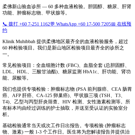
柔佛新山验血诊所 — 60 多种血液检验。胆固醇、糖尿、肝肾
功能、肿瘤标志物、甲状腺等。
📞 拨打 +60 7-251 1162
💬 WhatsApp +60 17-500 7205
📅 在线预
约
Klinik Muhibbah 提供柔佛地区最齐全的血液检验服务，超过
60 种检验项目。我们是新山地区检验项目最齐全的诊所之
一。
常见检验项目：全血细胞计数 (FBC)、血脂全套 (总胆固醇、
LDL、HDL、三酸甘油酯)、糖尿监测 HbA1c、肝功能、肾功
能、尿酸等。
我们也提供专项检验：肿瘤标志物 (PSA 前列腺癌、CEA 肠胃
癌、AFP 肝癌、CA-125 卵巢癌)、甲状腺三项 (TSH、T3、
T4)、乙型与丙型肝炎筛查、HIV 检测、女性激素检测等。所
有标本均由经过训练的护士抽取，并送至受认证的实验室分
析。
基础检验通常当天或次工作日出报告。专项检验 (肿瘤标志
物、激素) 一般 1-3 个工作日。医生将为您解读报告并提供治