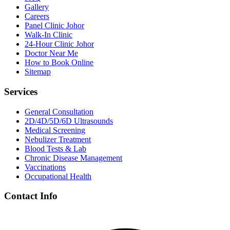
Gallery
Careers
Panel Clinic Johor
Walk-In Clinic
24-Hour Clinic Johor
Doctor Near Me
How to Book Online
Sitemap
Services
General Consultation
2D/4D/5D/6D Ultrasounds
Medical Screening
Nebulizer Treatment
Blood Tests & Lab
Chronic Disease Management
Vaccinations
Occupational Health
Contact Info