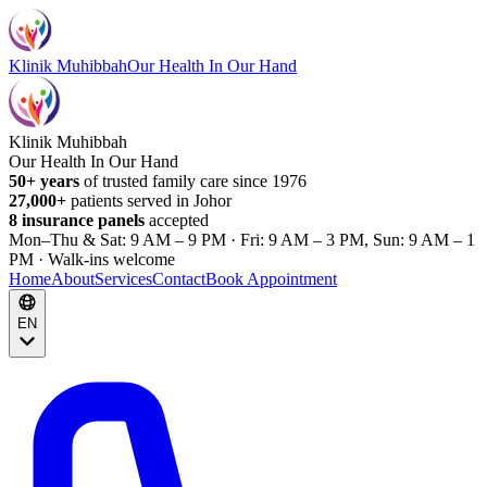
Klinik Muhibbah
Our Health In Our Hand
Klinik Muhibbah
Our Health In Our Hand
50+ years
of trusted family care since 1976
27,000+
patients served in Johor
8 insurance panels
accepted
Mon–Thu & Sat: 9 AM – 9 PM · Fri: 9 AM – 3 PM, Sun: 9 AM – 1
PM · Walk-ins welcome
Home
About
Services
Contact
Book Appointment
EN