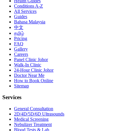
Health Guides
Conditions A-Z
All Services
Guides
Bahasa Malaysia
中文
தமிழ்
Pricing
FAQ
Gallery
Careers
Panel Clinic Johor
Walk-In Clinic
24-Hour Clinic Johor
Doctor Near Me
How to Book Online
Sitemap
Services
General Consultation
2D/4D/5D/6D Ultrasounds
Medical Screening
Nebulizer Treatment
Blood Tests & Lab