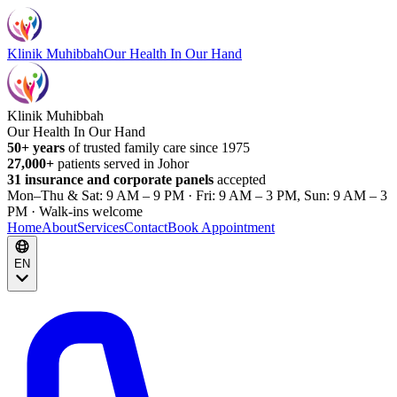
Klinik Muhibbah
Our Health In Our Hand
Klinik Muhibbah
Our Health In Our Hand
50+ years
of trusted family care since 1975
27,000+
patients served in Johor
31 insurance and corporate panels
accepted
Mon–Thu & Sat: 9 AM – 9 PM · Fri: 9 AM – 3 PM, Sun: 9 AM – 3
PM · Walk-ins welcome
Home
About
Services
Contact
Book Appointment
EN