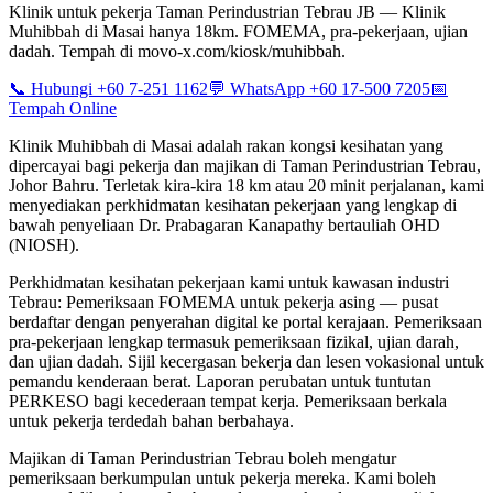
Klinik untuk pekerja Taman Perindustrian Tebrau JB — Klinik
Muhibbah di Masai hanya 18km. FOMEMA, pra-pekerjaan, ujian
dadah. Tempah di movo-x.com/kiosk/muhibbah.
📞 Hubungi +60 7-251 1162
💬 WhatsApp +60 17-500 7205
📅
Tempah Online
Klinik Muhibbah di Masai adalah rakan kongsi kesihatan yang
dipercayai bagi pekerja dan majikan di Taman Perindustrian Tebrau,
Johor Bahru. Terletak kira-kira 18 km atau 20 minit perjalanan, kami
menyediakan perkhidmatan kesihatan pekerjaan yang lengkap di
bawah penyeliaan Dr. Prabagaran Kanapathy bertauliah OHD
(NIOSH).
Perkhidmatan kesihatan pekerjaan kami untuk kawasan industri
Tebrau: Pemeriksaan FOMEMA untuk pekerja asing — pusat
berdaftar dengan penyerahan digital ke portal kerajaan. Pemeriksaan
pra-pekerjaan lengkap termasuk pemeriksaan fizikal, ujian darah,
dan ujian dadah. Sijil kecergasan bekerja dan lesen vokasional untuk
pemandu kenderaan berat. Laporan perubatan untuk tuntutan
PERKESO bagi kecederaan tempat kerja. Pemeriksaan berkala
untuk pekerja terdedah bahan berbahaya.
Majikan di Taman Perindustrian Tebrau boleh mengatur
pemeriksaan berkumpulan untuk pekerja mereka. Kami boleh