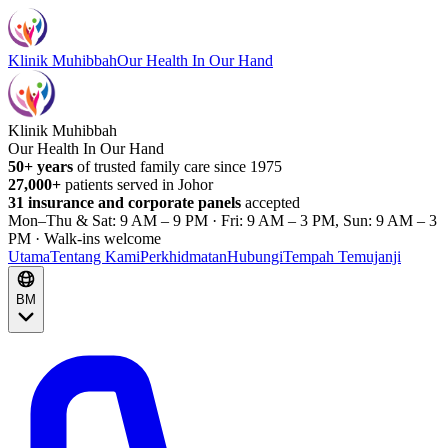
Klinik Muhibbah
Our Health In Our Hand
Klinik Muhibbah
Our Health In Our Hand
50+ years
of trusted family care since 1975
27,000+
patients served in Johor
31 insurance and corporate panels
accepted
Mon–Thu & Sat: 9 AM – 9 PM · Fri: 9 AM – 3 PM, Sun: 9 AM – 3
PM · Walk-ins welcome
Utama
Tentang Kami
Perkhidmatan
Hubungi
Tempah Temujanji
BM