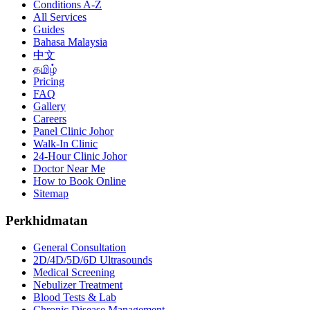
Conditions A-Z
All Services
Guides
Bahasa Malaysia
中文
தமிழ்
Pricing
FAQ
Gallery
Careers
Panel Clinic Johor
Walk-In Clinic
24-Hour Clinic Johor
Doctor Near Me
How to Book Online
Sitemap
Perkhidmatan
General Consultation
2D/4D/5D/6D Ultrasounds
Medical Screening
Nebulizer Treatment
Blood Tests & Lab
Chronic Disease Management