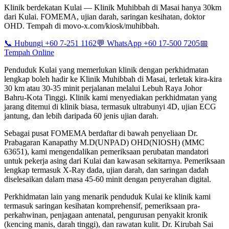
Klinik berdekatan Kulai — Klinik Muhibbah di Masai hanya 30km
dari Kulai. FOMEMA, ujian darah, saringan kesihatan, doktor
OHD. Tempah di movo-x.com/kiosk/muhibbah.
📞 Hubungi +60 7-251 1162
💬 WhatsApp +60 17-500 7205
📅
Tempah Online
Penduduk Kulai yang memerlukan klinik dengan perkhidmatan
lengkap boleh hadir ke Klinik Muhibbah di Masai, terletak kira-kira
30 km atau 30-35 minit perjalanan melalui Lebuh Raya Johor
Bahru-Kota Tinggi. Klinik kami menyediakan perkhidmatan yang
jarang ditemui di klinik biasa, termasuk ultrabunyi 4D, ujian ECG
jantung, dan lebih daripada 60 jenis ujian darah.
Sebagai pusat FOMEMA berdaftar di bawah penyeliaan Dr.
Prabagaran Kanapathy M.D(UNPAD) OHD(NIOSH) (MMC
63651), kami mengendalikan pemeriksaan perubatan mandatori
untuk pekerja asing dari Kulai dan kawasan sekitarnya. Pemeriksaan
lengkap termasuk X-Ray dada, ujian darah, dan saringan dadah
diselesaikan dalam masa 45-60 minit dengan penyerahan digital.
Perkhidmatan lain yang menarik penduduk Kulai ke klinik kami
termasuk saringan kesihatan komprehensif, pemeriksaan pra-
perkahwinan, penjagaan antenatal, pengurusan penyakit kronik
(kencing manis, darah tinggi), dan rawatan kulit. Dr. Kirubah Sai