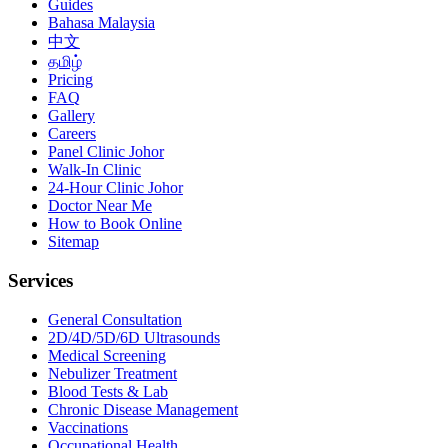
Guides
Bahasa Malaysia
中文
தமிழ்
Pricing
FAQ
Gallery
Careers
Panel Clinic Johor
Walk-In Clinic
24-Hour Clinic Johor
Doctor Near Me
How to Book Online
Sitemap
Services
General Consultation
2D/4D/5D/6D Ultrasounds
Medical Screening
Nebulizer Treatment
Blood Tests & Lab
Chronic Disease Management
Vaccinations
Occupational Health