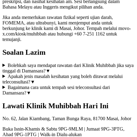
preskripsi, dan nasihat kesihatan am. Sesi berlangsung dalam
Bahasa Melayu atau Inggeris mengikut pilihan anda.
Jika anda memerlukan rawatan fizikal seperti ujian darah,
FOMEMA, atau ultrabunyi, kami menjemput anda untuk
berkunjung ke klinik kami di Masai, Johor. Tempah melalui movo-
x.com/kiosk/muhibbah atau hubungi +60 7-251 1162 untuk
temujanji.
Soalan Lazim
Bolehkah saya mendapat rawatan dari Klinik Muhibbah jika saya
tinggal di Damansara?
▼
Apakah jenis masalah kesihatan yang boleh dirawat melalui
teleconsultasi?
▼
Bagaimana cara untuk tempah sesi teleconsultasi dari
Damansara?
▼
Lawati Klinik Muhibbah Hari Ini
No. 62, Jalan Kiambang, Taman Bunga Raya, 81700 Masai, Johor
Buka Isnin-Khamis & Sabtu 9PG-9MLM | Jumaat 9PG-3PTG,
Ahad 9PG-1PTG | Walk-in Dialu-alukan