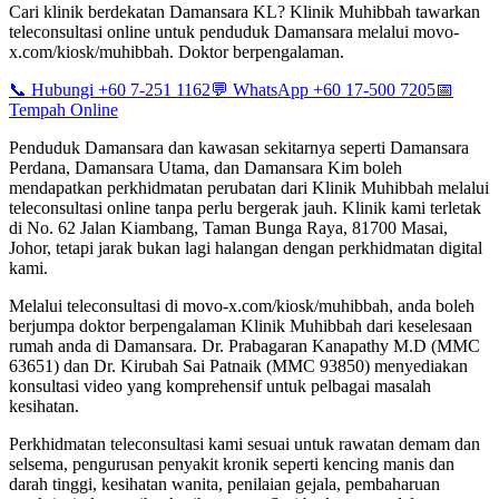
Cari klinik berdekatan Damansara KL? Klinik Muhibbah tawarkan
teleconsultasi online untuk penduduk Damansara melalui movo-
x.com/kiosk/muhibbah. Doktor berpengalaman.
📞 Hubungi +60 7-251 1162
💬 WhatsApp +60 17-500 7205
📅
Tempah Online
Penduduk Damansara dan kawasan sekitarnya seperti Damansara
Perdana, Damansara Utama, dan Damansara Kim boleh
mendapatkan perkhidmatan perubatan dari Klinik Muhibbah melalui
teleconsultasi online tanpa perlu bergerak jauh. Klinik kami terletak
di No. 62 Jalan Kiambang, Taman Bunga Raya, 81700 Masai,
Johor, tetapi jarak bukan lagi halangan dengan perkhidmatan digital
kami.
Melalui teleconsultasi di movo-x.com/kiosk/muhibbah, anda boleh
berjumpa doktor berpengalaman Klinik Muhibbah dari keselesaan
rumah anda di Damansara. Dr. Prabagaran Kanapathy M.D (MMC
63651) dan Dr. Kirubah Sai Patnaik (MMC 93850) menyediakan
konsultasi video yang komprehensif untuk pelbagai masalah
kesihatan.
Perkhidmatan teleconsultasi kami sesuai untuk rawatan demam dan
selsema, pengurusan penyakit kronik seperti kencing manis dan
darah tinggi, kesihatan wanita, penilaian gejala, pembaharuan