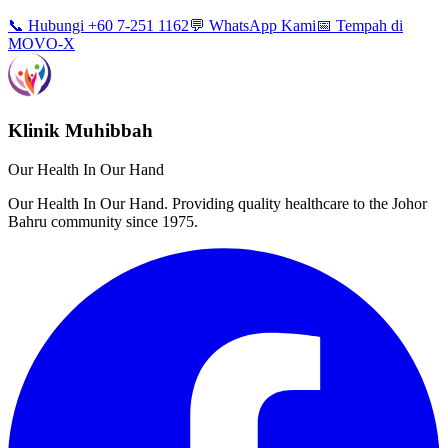
📞 Hubungi +60 7-251 1162
💬 WhatsApp Kami
📅 Tempah di
MOVO-X
Klinik Muhibbah
Our Health In Our Hand
Our Health In Our Hand. Providing quality healthcare to the Johor
Bahru community since 1975.