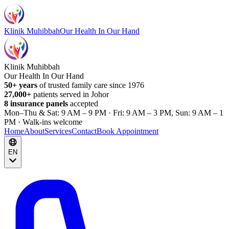
Klinik Muhibbah
Our Health In Our Hand
Klinik Muhibbah
Our Health In Our Hand
50+ years
of trusted family care since 1976
27,000+
patients served in Johor
8 insurance panels
accepted
Mon–Thu & Sat: 9 AM – 9 PM · Fri: 9 AM – 3 PM, Sun: 9 AM – 1
PM · Walk-ins welcome
Home
About
Services
Contact
Book Appointment
EN