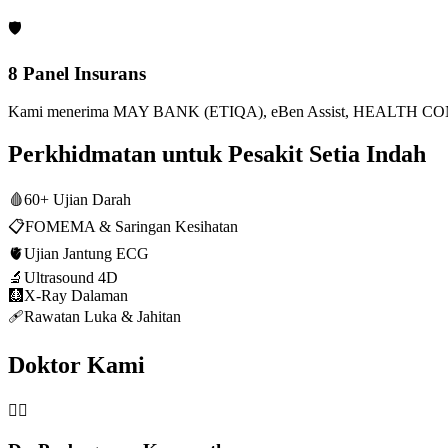
🛡️
8 Panel Insurans
Kami menerima MAY BANK (ETIQA), eBen Assist, HEALTH CONN
Perkhidmatan untuk Pesakit Setia Indah
🩸
60+ Ujian Darah
📋
FOMEMA & Saringan Kesihatan
🫀
Ujian Jantung ECG
🔬
Ultrasound 4D
🩻
X-Ray Dalaman
🩹
Rawatan Luka & Jahitan
Doktor Kami
👨‍⚕️