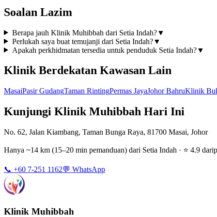
Soalan Lazim
Berapa jauh Klinik Muhibbah dari Setia Indah?
▼
Perlukah saya buat temujanji dari Setia Indah?
▼
Apakah perkhidmatan tersedia untuk penduduk Setia Indah?
▼
Klinik Berdekatan Kawasan Lain
Masai
Pasir Gudang
Taman Rinting
Permas Jaya
Johor Bahru
Klinik Bu
Kunjungi Klinik Muhibbah Hari Ini
No. 62, Jalan Kiambang, Taman Bunga Raya, 81700 Masai, Johor
Hanya ~14 km (15–20 min pemanduan) dari Setia Indah · ⭐ 4.9 darip
📞 +60 7-251 1162
💬 WhatsApp
Klinik Muhibbah