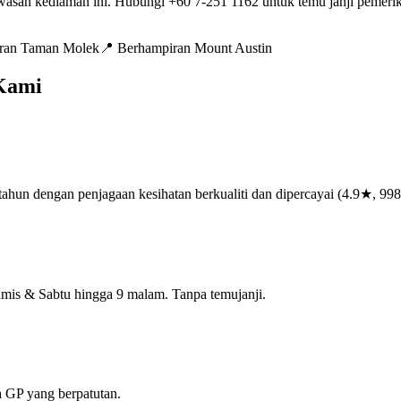
wasan kediaman ini. Hubungi +60 7-251 1162 untuk temu janji pemerik
ran Taman Molek
📍
Berhampiran Mount Austin
Kami
ahun dengan penjagaan kesihatan berkualiti dan dipercayai (4.9★, 998
amis & Sabtu hingga 9 malam. Tanpa temujanji.
 GP yang berpatutan.