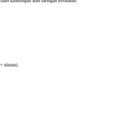
saan kandungan atau saringan kesihatan.
+ ulasan).