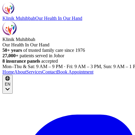
Klinik Muhibbah
Our Health In Our Hand
Klinik Muhibbah
Our Health In Our Hand
50+ years
of trusted family care since 1976
27,000+
patients served in Johor
8 insurance panels
accepted
Mon–Thu & Sat: 9 AM – 9 PM · Fri: 9 AM – 3 PM, Sun: 9 AM – 1 
Home
About
Services
Contact
Book Appointment
EN