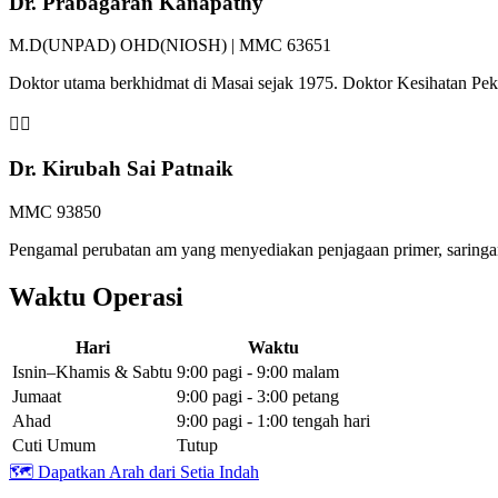
Dr. Prabagaran Kanapathy
M.D(UNPAD) OHD(NIOSH) | MMC 63651
Doktor utama berkhidmat di Masai sejak 1975. Doktor Kesihatan P
👩‍⚕️
Dr. Kirubah Sai Patnaik
MMC 93850
Pengamal perubatan am yang menyediakan penjagaan primer, saringan 
Waktu Operasi
Hari
Waktu
Isnin–Khamis & Sabtu
9:00 pagi - 9:00 malam
Jumaat
9:00 pagi - 3:00 petang
Ahad
9:00 pagi - 1:00 tengah hari
Cuti Umum
Tutup
🗺️
Dapatkan Arah dari Setia Indah