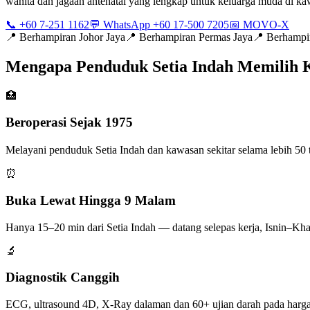
wanita dan jagaan antenatal yang lengkap untuk keluarga muda di ka
📞 +60 7-251 1162
💬 WhatsApp +60 17-500 7205
📅 MOVO-X
📍
Berhampiran Johor Jaya
📍
Berhampiran Permas Jaya
📍
Berhampi
Mengapa Penduduk Setia Indah Memilih 
🏥
Beroperasi Sejak 1975
Melayani penduduk Setia Indah dan kawasan sekitar selama lebih 50 t
⏰
Buka Lewat Hingga 9 Malam
Hanya 15–20 min dari Setia Indah — datang selepas kerja, Isnin–Kh
🔬
Diagnostik Canggih
ECG, ultrasound 4D, X-Ray dalaman dan 60+ ujian darah pada harga