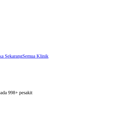
ka Sekarang
Semua Klinik
ada 998+ pesakit