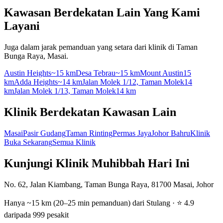
Kawasan Berdekatan Lain Yang Kami
Layani
Juga dalam jarak pemanduan yang setara dari klinik di Taman
Bunga Raya, Masai.
Austin Heights
~15 km
Desa Tebrau
~15 km
Mount Austin
15
km
Adda Heights
~14 km
Jalan Molek 1/12, Taman Molek
14
km
Jalan Molek 1/13, Taman Molek
14 km
Klinik Berdekatan Kawasan Lain
Masai
Pasir Gudang
Taman Rinting
Permas Jaya
Johor Bahru
Klinik
Buka Sekarang
Semua Klinik
Kunjungi Klinik Muhibbah Hari Ini
No. 62, Jalan Kiambang, Taman Bunga Raya, 81700 Masai, Johor
Hanya ~15 km (20–25 min pemanduan) dari Stulang · ⭐ 4.9
daripada 999 pesakit