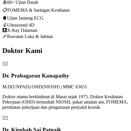
🩸
60+ Ujian Darah
📋
FOMEMA & Saringan Kesihatan
🫀
Ujian Jantung ECG
🔬
Ultrasound 4D
🩻
X-Ray Dalaman
🩹
Rawatan Luka & Jahitan
Doktor Kami
👨‍⚕️
Dr. Prabagaran Kanapathy
M.D(UNPAD) OHD(NIOSH) | MMC 63651
Doktor utama berkhidmat di Masai sejak 1975. Doktor Kesihatan
Pekerjaan (OHD) bertauliah NIOSH, pakar amalan am, FOMEMA,
perubatan pekerjaan dan pengurusan penyakit kronik.
👩‍⚕️
Dr. Kirubah Sai Patnaik