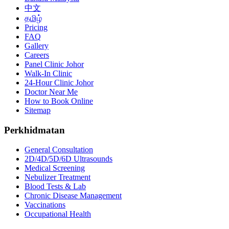
中文
தமிழ்
Pricing
FAQ
Gallery
Careers
Panel Clinic Johor
Walk-In Clinic
24-Hour Clinic Johor
Doctor Near Me
How to Book Online
Sitemap
Perkhidmatan
General Consultation
2D/4D/5D/6D Ultrasounds
Medical Screening
Nebulizer Treatment
Blood Tests & Lab
Chronic Disease Management
Vaccinations
Occupational Health