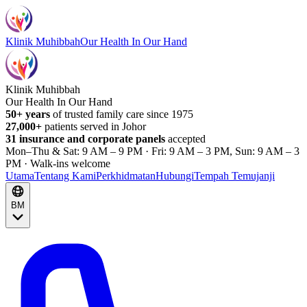
Klinik Muhibbah
Our Health In Our Hand
Klinik Muhibbah
Our Health In Our Hand
50+ years
of trusted family care since 1975
27,000+
patients served in Johor
31 insurance and corporate panels
accepted
Mon–Thu & Sat: 9 AM – 9 PM · Fri: 9 AM – 3 PM, Sun: 9 AM – 3
PM · Walk-ins welcome
Utama
Tentang Kami
Perkhidmatan
Hubungi
Tempah Temujanji
BM