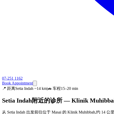
07-251 1162
Book Appointment
📍
距离Setia Indah ~14 km
|
🚗 车程15–20 min
Setia Indah附近的诊所 — Klinik Muhibba
从 Setia Indah 出发前往位于 Masai 的 Klinik Muhibbah,约