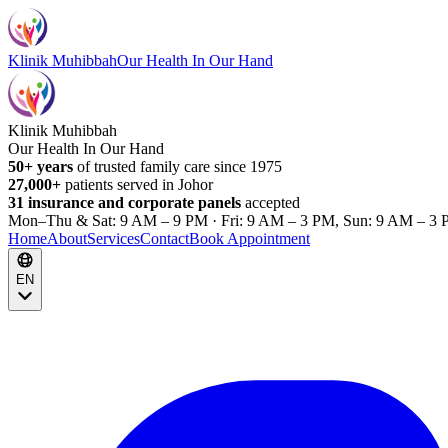
Klinik Muhibbah
Our Health In Our Hand
Klinik Muhibbah
Our Health In Our Hand
50+ years
of trusted family care since 1975
27,000+
patients served in Johor
31 insurance and corporate panels
accepted
Mon–Thu & Sat: 9 AM – 9 PM · Fri: 9 AM – 3 PM, Sun: 9 AM – 3 
Home
About
Services
Contact
Book Appointment
EN