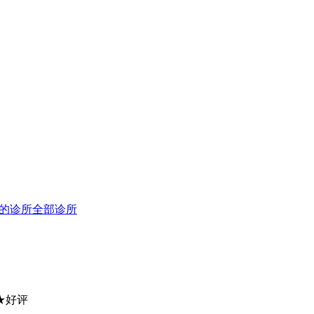
的诊所
全部诊所
.9★好评