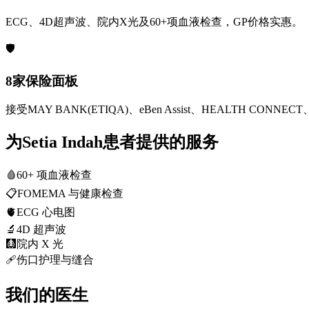
ECG、4D超声波、院内X光及60+项血液检查，GP价格实惠。
🛡️
8家保险面板
接受MAY BANK(ETIQA)、eBen Assist、HEALTH CONNECT、
为Setia Indah患者提供的服务
🩸
60+ 项血液检查
📋
FOMEMA 与健康检查
🫀
ECG 心电图
🔬
4D 超声波
🩻
院内 X 光
🩹
伤口护理与缝合
我们的医生