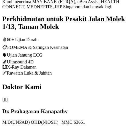
Kami menerima MAY BANK (ETIQA), eBen Assist, HEALTH
CONNECT, MEDNEFITS, IHP Singapore dan banyak lagi.
Perkhidmatan untuk Pesakit Jalan Molek
1/13, Taman Molek
🩸
60+ Ujian Darah
📋
FOMEMA & Saringan Kesihatan
🫀
Ujian Jantung ECG
🔬
Ultrasound 4D
🩻
X-Ray Dalaman
🩹
Rawatan Luka & Jahitan
Doktor Kami
👨‍⚕️
Dr. Prabagaran Kanapathy
M.D(UNPAD) OHD(NIOSH) | MMC 63651