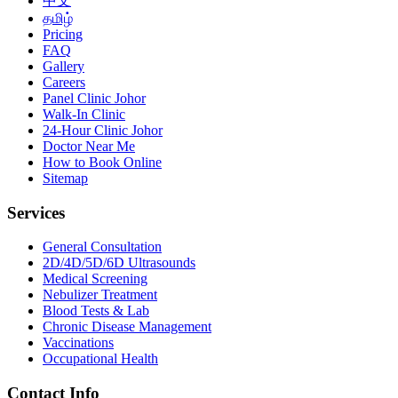
中文
தமிழ்
Pricing
FAQ
Gallery
Careers
Panel Clinic Johor
Walk-In Clinic
24-Hour Clinic Johor
Doctor Near Me
How to Book Online
Sitemap
Services
General Consultation
2D/4D/5D/6D Ultrasounds
Medical Screening
Nebulizer Treatment
Blood Tests & Lab
Chronic Disease Management
Vaccinations
Occupational Health
Contact Info