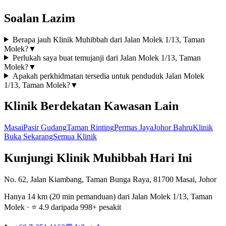
Soalan Lazim
Berapa jauh Klinik Muhibbah dari Jalan Molek 1/13, Taman
Molek?
▼
Perlukah saya buat temujanji dari Jalan Molek 1/13, Taman
Molek?
▼
Apakah perkhidmatan tersedia untuk penduduk Jalan Molek
1/13, Taman Molek?
▼
Klinik Berdekatan Kawasan Lain
Masai
Pasir Gudang
Taman Rinting
Permas Jaya
Johor Bahru
Klinik
Buka Sekarang
Semua Klinik
Kunjungi Klinik Muhibbah Hari Ini
No. 62, Jalan Kiambang, Taman Bunga Raya, 81700 Masai, Johor
Hanya 14 km (20 min pemanduan) dari Jalan Molek 1/13, Taman
Molek · ⭐ 4.9 daripada 998+ pesakit