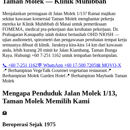
Taman Molek — Klinik Muhibbah
Menjalankan perniagaan di Jalan Molek 1/13? Ramai majikan
sekitar kawasan komersial Taman Molek menghantar pekerja
mereka ke Klinik Muhibbah di Masai untuk pemeriksaan
FOMEMA, medical pra-pekerjaan dan kesihatan pekerjaan. Dr.
Prabagaran Kanapathy ialah doktor bertauliah OHD NIOSH —
ujian audiometri, spirometri dan pengawasan perubatan tempat kerja
semuanya dibuat di klinik. Jaraknya kira-kira 14 km dari kawasan
anda, lebih kurang 20 minit ke Jalan Kiambang, Taman Bunga
Raya. Hubungi +60 7-251 1162 untuk tempahan berkumpulan.
📞 +60 7-251 1162
💬 WhatsApp +60 17-500 7205
📅 MOVO-X
📍
Berhampiran VegeTalk Gourmet vegetarian restaurant
📍
Berhampiran Molek Garden Hotel
📍
Berhampiran Maybank Taman
Molek
Mengapa Penduduk Jalan Molek 1/13,
Taman Molek Memilih Kami
🏥
Beroperasi Sejak 1975