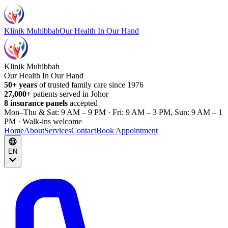
Klinik Muhibbah
Our Health In Our Hand
Klinik Muhibbah
Our Health In Our Hand
50+ years
of trusted family care since 1976
27,000+
patients served in Johor
8 insurance panels
accepted
Mon–Thu & Sat: 9 AM – 9 PM · Fri: 9 AM – 3 PM, Sun: 9 AM – 1
PM · Walk-ins welcome
Home
About
Services
Contact
Book Appointment
EN