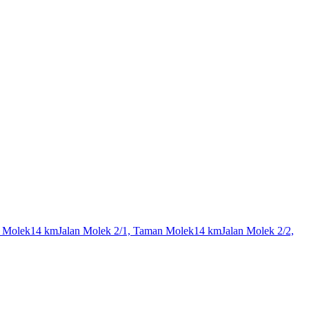
n Molek
14 km
Jalan Molek 2/1, Taman Molek
14 km
Jalan Molek 2/2,