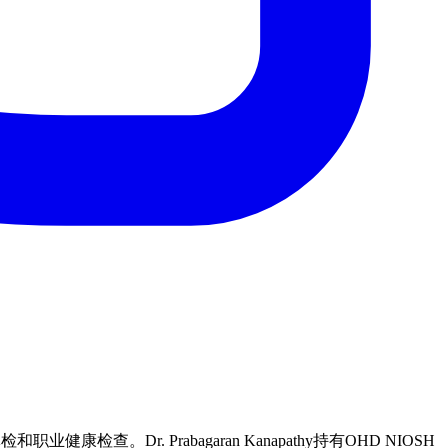
业健康检查。Dr. Prabagaran Kanapathy持有OHD NIOSH