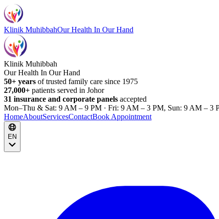
Klinik Muhibbah
Our Health In Our Hand
Klinik Muhibbah
Our Health In Our Hand
50+ years
of trusted family care since 1975
27,000+
patients served in Johor
31 insurance and corporate panels
accepted
Mon–Thu & Sat: 9 AM – 9 PM · Fri: 9 AM – 3 PM, Sun: 9 AM – 3 
Home
About
Services
Contact
Book Appointment
EN