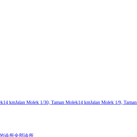
ek
14 km
Jalan Molek 1/30, Taman Molek
14 km
Jalan Molek 1/9, Tama
的诊所
全部诊所