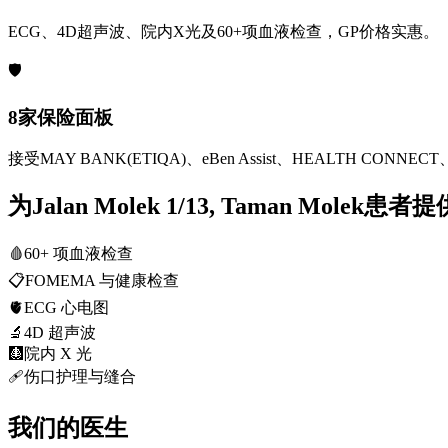
ECG、4D超声波、院内X光及60+项血液检查，GP价格实惠。
🛡️
8家保险面板
接受MAY BANK(ETIQA)、eBen Assist、HEALTH CONNECT、
为Jalan Molek 1/13, Taman Molek患
🩸
60+ 项血液检查
📋
FOMEMA 与健康检查
🫀
ECG 心电图
🔬
4D 超声波
🩻
院内 X 光
🩹
伤口护理与缝合
我们的医生