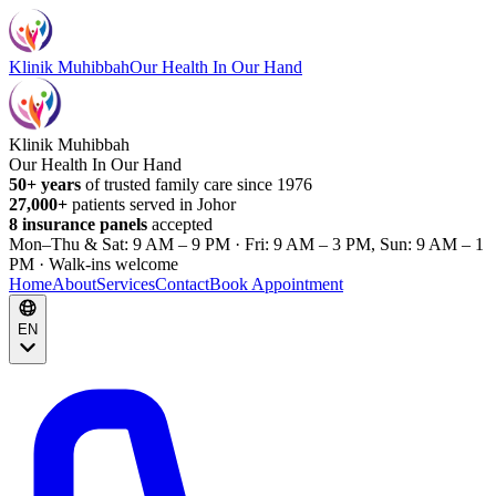
Klinik Muhibbah
Our Health In Our Hand
Klinik Muhibbah
Our Health In Our Hand
50+ years
of trusted family care since 1976
27,000+
patients served in Johor
8 insurance panels
accepted
Mon–Thu & Sat: 9 AM – 9 PM · Fri: 9 AM – 3 PM, Sun: 9 AM – 1
PM · Walk-ins welcome
Home
About
Services
Contact
Book Appointment
EN