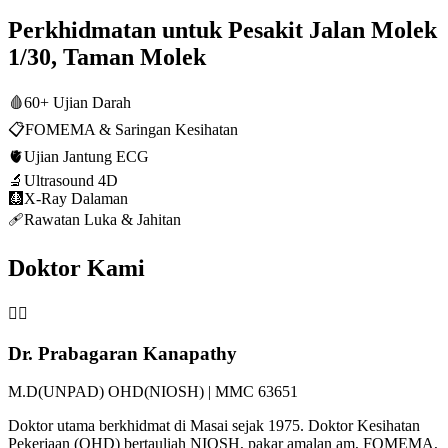
Perkhidmatan untuk Pesakit Jalan Molek
1/30, Taman Molek
🩸
60+ Ujian Darah
📋
FOMEMA & Saringan Kesihatan
🫀
Ujian Jantung ECG
🔬
Ultrasound 4D
🩻
X-Ray Dalaman
🩹
Rawatan Luka & Jahitan
Doktor Kami
👨‍⚕️
Dr. Prabagaran Kanapathy
M.D(UNPAD) OHD(NIOSH) | MMC 63651
Doktor utama berkhidmat di Masai sejak 1975. Doktor Kesihatan
Pekerjaan (OHD) bertauliah NIOSH, pakar amalan am, FOMEMA,