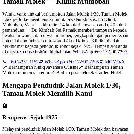
Taman Molek — Klinik Muhibbah
Wanita yang tinggal berhampiran Jalan Molek 1/30, Taman Molek
tidak perlu ke pusat bandar untuk rawatan khusus. Di Klinik
Muhibbah, Masai — kira-kira 14 km dari kawasan anda, 20 minit
pemanduan — Dr. Kirubah Sai Patnaik memberi tumpuan kepada
kesihatan wanita dan rawatan primer, lengkap dengan pemeriksaan
antenatal dan imbasan ultrasound 4D di klinik. Klinik ini telah
berkhidmat kepada penduduk Johor sejak 1975. Tempah slot anda
di movo-x.com/kiosk/muhibbah atau WhatsApp +60 17-500 7205.
📞 +60 7-251 1162
💬 WhatsApp +60 17-500 7205
📅 MOVO-X
📍
Berhampiran Niniq Javanese Cuisine
📍
Berhampiran Taman
Molek commercial centre
📍
Berhampiran Molek Garden Hotel
Mengapa Penduduk Jalan Molek 1/30,
Taman Molek Memilih Kami
🏥
Beroperasi Sejak 1975
Melayani penduduk Jalan Molek 1/30, Taman Molek dan kawasan