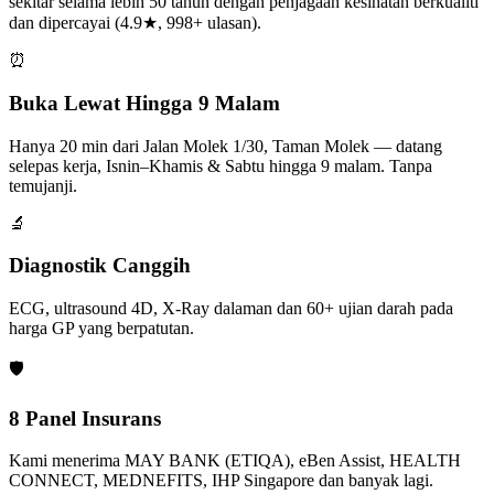
sekitar selama lebih 50 tahun dengan penjagaan kesihatan berkualiti
dan dipercayai (4.9★, 998+ ulasan).
⏰
Buka Lewat Hingga 9 Malam
Hanya 20 min dari Jalan Molek 1/30, Taman Molek — datang
selepas kerja, Isnin–Khamis & Sabtu hingga 9 malam. Tanpa
temujanji.
🔬
Diagnostik Canggih
ECG, ultrasound 4D, X-Ray dalaman dan 60+ ujian darah pada
harga GP yang berpatutan.
🛡️
8 Panel Insurans
Kami menerima MAY BANK (ETIQA), eBen Assist, HEALTH
CONNECT, MEDNEFITS, IHP Singapore dan banyak lagi.