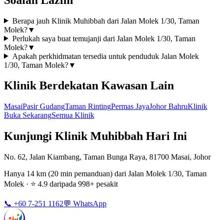
Berapa jauh Klinik Muhibbah dari Jalan Molek 1/30, Taman
Molek?
▼
Perlukah saya buat temujanji dari Jalan Molek 1/30, Taman
Molek?
▼
Apakah perkhidmatan tersedia untuk penduduk Jalan Molek
1/30, Taman Molek?
▼
Klinik Berdekatan Kawasan Lain
Masai
Pasir Gudang
Taman Rinting
Permas Jaya
Johor Bahru
Klinik
Buka Sekarang
Semua Klinik
Kunjungi Klinik Muhibbah Hari Ini
No. 62, Jalan Kiambang, Taman Bunga Raya, 81700 Masai, Johor
Hanya 14 km (20 min pemanduan) dari Jalan Molek 1/30, Taman
Molek · ⭐ 4.9 daripada 998+ pesakit
📞 +60 7-251 1162
💬 WhatsApp