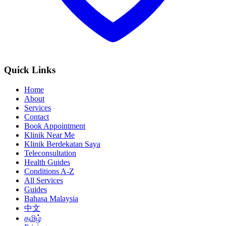
Quick Links
Home
About
Services
Contact
Book Appointment
Klinik Near Me
Klinik Berdekatan Saya
Teleconsultation
Health Guides
Conditions A-Z
All Services
Guides
Bahasa Malaysia
中文
தமிழ்