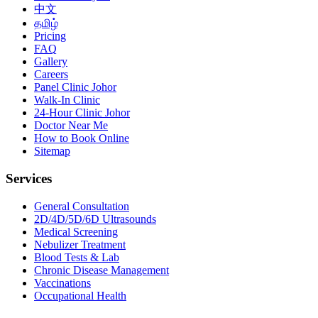
中文
தமிழ்
Pricing
FAQ
Gallery
Careers
Panel Clinic Johor
Walk-In Clinic
24-Hour Clinic Johor
Doctor Near Me
How to Book Online
Sitemap
Services
General Consultation
2D/4D/5D/6D Ultrasounds
Medical Screening
Nebulizer Treatment
Blood Tests & Lab
Chronic Disease Management
Vaccinations
Occupational Health