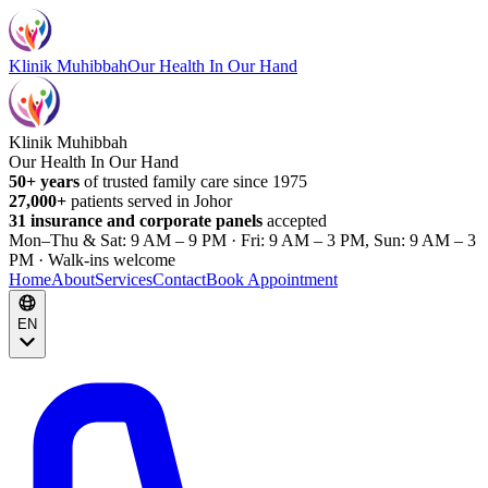
Klinik Muhibbah
Our Health In Our Hand
Klinik Muhibbah
Our Health In Our Hand
50+ years
of trusted family care since 1975
27,000+
patients served in Johor
31 insurance and corporate panels
accepted
Mon–Thu & Sat: 9 AM – 9 PM · Fri: 9 AM – 3 PM, Sun: 9 AM – 3
PM · Walk-ins welcome
Home
About
Services
Contact
Book Appointment
EN