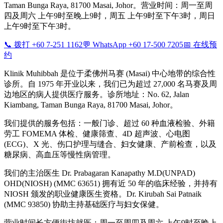
Taman Bunga Raya, 81700 Masai, Johor。营业时间：周一至周
四及周六 上午9时至晚上9时，周五 上午9时至下午3时，周日
上午9时至下午3时。
📞 拨打 +60 7-251 1162
💬 WhatsApp +60 17-500 7205
📅 在线预
约
Klinik Muhibbah 是位于柔佛州马赛 (Masai) 中心地带的综合性
诊所。自 1975 年开业以来，我们已为超过 27,000 名马赛及周
边地区的病人提供医疗服务。诊所地址：No. 62, Jalan
Kiambang, Taman Bunga Raya, 81700 Masai, Johor。
我们提供的服务包括：一般门诊、超过 60 种血液检验、外籍
劳工 FOMEMA 体检、健康筛查、4D 超声波、心电图
(ECG)、X 光、伤口护理与缝合、妇女健康、产前检查，以及
糖尿病、高血压等慢性病管理。
我们的主治医生 Dr. Prabagaran Kanapathy M.D(UNPAD)
OHD(NIOSH) (MMC 63651) 拥有近 50 年的临床经验，并持有
NIOSH 颁发的职业健康医生资格。Dr. Kirubah Sai Patnaik
(MMC 93850) 协助主持基础医疗与妇女保健。
营业时间长方便街坊就医：周一至周四及周六 上午9时至晚上