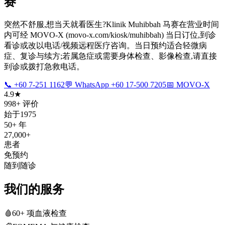
赛
突然不舒服,想当天就看医生?Klinik Muhibbah 马赛在营业时间
内可经 MOVO-X (movo-x.com/kiosk/muhibbah) 当日订位,到诊
看诊或改以电话/视频远程医疗咨询。当日预约适合轻微病
症、复诊与续方;若属急症或需要身体检查、影像检查,请直接
到诊或拨打急救电话。
📞 +60 7-251 1162
💬 WhatsApp +60 17-500 7205
📅 MOVO-X
4.9★
998+ 评价
始于1975
50+ 年
27,000+
患者
免预约
随到随诊
我们的服务
🩸
60+ 项血液检查