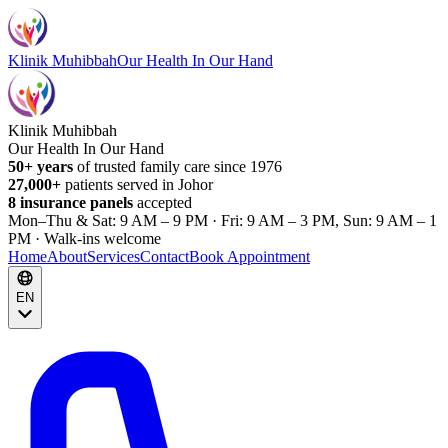
Klinik Muhibbah
Our Health In Our Hand
Klinik Muhibbah
Our Health In Our Hand
50+ years
of trusted family care since 1976
27,000+
patients served in Johor
8 insurance panels
accepted
Mon–Thu & Sat: 9 AM – 9 PM · Fri: 9 AM – 3 PM, Sun: 9 AM – 1
PM · Walk-ins welcome
Home
About
Services
Contact
Book Appointment
EN