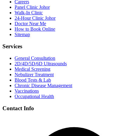
Careers
Panel Clinic Johor
Walk-In Clinic
24-Hour Clinic Johor
Doctor Near Me
How to Book Online
Sitemap
Services
General Consultation
2D/4D/5D/6D Ultrasounds
Medical Screening
Nebulizer Treatment
Blood Tests & Lab
Chronic Disease Management
Vaccinations
Occupational Health
Contact Info