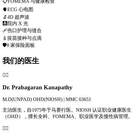
📋
FOMEMA 与健康检查
🫀
ECG 心电图
🔬
4D 超声波
🩻
院内 X 光
🩹
伤口护理与缝合
💉
疫苗接种与点滴
🛡️
8 家保险面板
我们的医生
👨‍⚕️
Dr. Prabagaran Kanapathy
M.D(UNPAD) OHD(NIOSH) | MMC 63651
主治医生，自1975年于马赛行医。NIOSH 认证职业健康医生
（OHD），擅长全科、FOMEMA、职业医学及慢性病管理。
👩‍⚕️