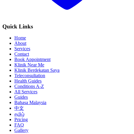
Quick Links
Home
About
Services
Contact
Book Appointment
Klinik Near Me
Klinik Berdekatan Saya
Teleconsultation
Health Guides
Conditions A-Z
All Services
Guides
Bahasa Malaysia
中文
தமிழ்
Pricing
FAQ
Gallery