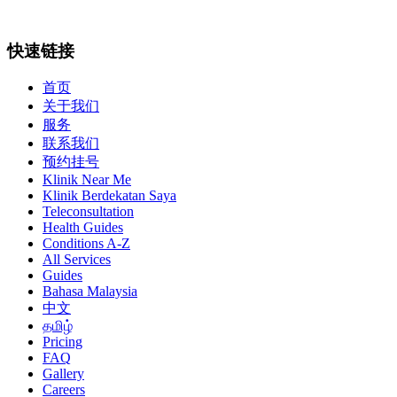
快速链接
首页
关于我们
服务
联系我们
预约挂号
Klinik Near Me
Klinik Berdekatan Saya
Teleconsultation
Health Guides
Conditions A-Z
All Services
Guides
Bahasa Malaysia
中文
தமிழ்
Pricing
FAQ
Gallery
Careers