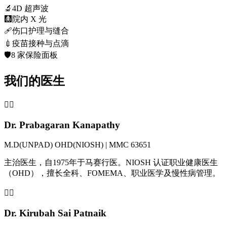
🔬
4D 超声波
🩻
院内 X 光
🩹
伤口护理与缝合
💉
疫苗接种与点滴
🛡️
8 家保险面板
我们的医生
👨‍⚕️
Dr. Prabagaran Kanapathy
M.D(UNPAD) OHD(NIOSH) | MMC 63651
主治医生，自1975年于马赛行医。NIOSH 认证职业健康医生
（OHD），擅长全科、FOMEMA、职业医学及慢性病管理。
👩‍⚕️
Dr. Kirubah Sai Patnaik