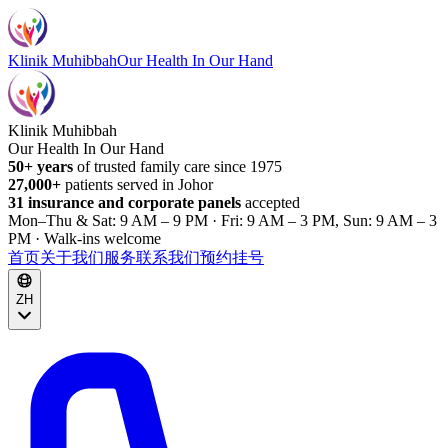
Klinik Muhibbah
Our Health In Our Hand
Klinik Muhibbah
Our Health In Our Hand
50+ years
of trusted family care since 1975
27,000+
patients served in Johor
31 insurance and corporate panels
accepted
Mon–Thu & Sat: 9 AM – 9 PM · Fri: 9 AM – 3 PM, Sun: 9 AM – 3
PM · Walk-ins welcome
首页
关于我们
服务
联系我们
预约挂号
ZH