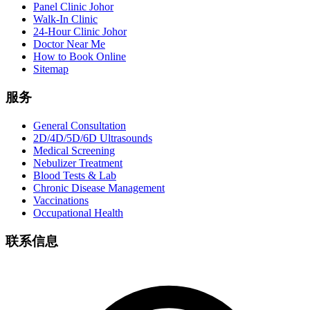
Panel Clinic Johor
Walk-In Clinic
24-Hour Clinic Johor
Doctor Near Me
How to Book Online
Sitemap
服务
General Consultation
2D/4D/5D/6D Ultrasounds
Medical Screening
Nebulizer Treatment
Blood Tests & Lab
Chronic Disease Management
Vaccinations
Occupational Health
联系信息