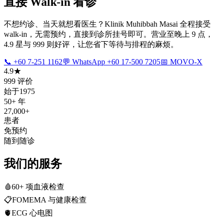
直接 Walk-in 看诊
不想约诊、当天就想看医生？Klinik Muhibbah Masai 全程接受
walk-in，无需预约，直接到诊所挂号即可。营业至晚上 9 点，
4.9 星与 999 则好评，让您省下等待与排程的麻烦。
📞 +60 7-251 1162
💬 WhatsApp +60 17-500 7205
📅 MOVO-X
4.9★
999 评价
始于1975
50+ 年
27,000+
患者
免预约
随到随诊
我们的服务
🩸
60+ 项血液检查
📋
FOMEMA 与健康检查
🫀
ECG 心电图