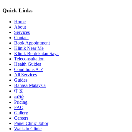
Quick Links
Home
About
Services
Contact
Book Appointment
Klinik Near Me
Klinik Berdekatan Saya
Teleconsultation
Health Guides
Conditions A-Z
All Services
Guides
Bahasa Malaysia
中文
தமிழ்
Pricing
FAQ
Gallery
Careers
Panel Clinic Johor
Walk-In Clinic