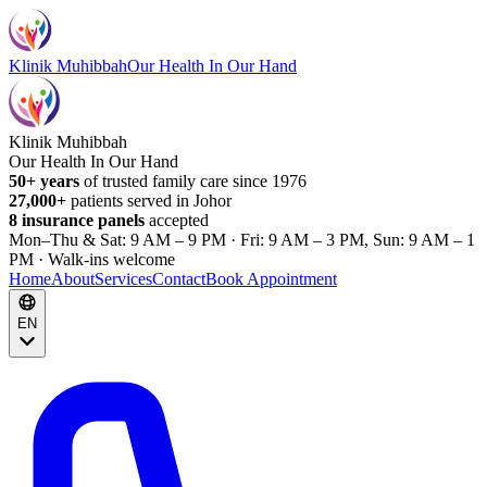
Klinik Muhibbah
Our Health In Our Hand
Klinik Muhibbah
Our Health In Our Hand
50+ years
of trusted family care since 1976
27,000+
patients served in Johor
8 insurance panels
accepted
Mon–Thu & Sat: 9 AM – 9 PM · Fri: 9 AM – 3 PM, Sun: 9 AM – 1
PM · Walk-ins welcome
Home
About
Services
Contact
Book Appointment
EN