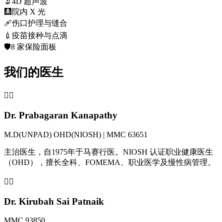
🔬
4D 超声波
🩻
院内 X 光
🩹
伤口护理与缝合
💉
疫苗接种与点滴
🛡️
8 家保险面板
我们的医生
👨‍⚕️
Dr. Prabagaran Kanapathy
M.D(UNPAD) OHD(NIOSH) | MMC 63651
主治医生，自1975年于马赛行医。NIOSH 认证职业健康医生
（OHD），擅长全科、FOMEMA、职业医学及慢性病管理。
👩‍⚕️
Dr. Kirubah Sai Patnaik
MMC 93850