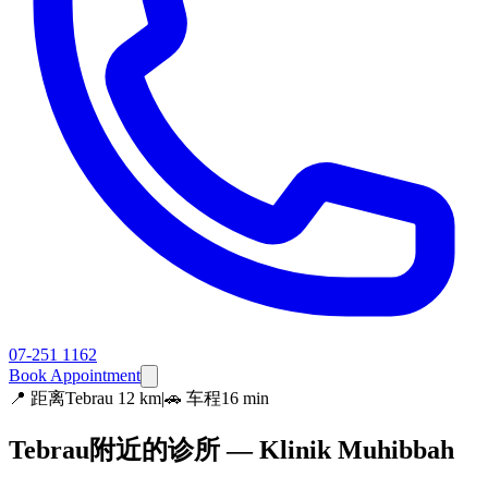
07-251 1162
Book Appointment
📍
距离Tebrau 12 km
|
🚗 车程16 min
Tebrau附近的诊所 — Klinik Muhibbah