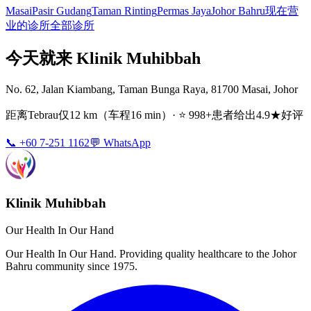
Masai
Pasir Gudang
Taman Rinting
Permas Jaya
Johor Bahru
现在营
业的诊所
全部诊所
今天就来 Klinik Muhibbah
No. 62, Jalan Kiambang, Taman Bunga Raya, 81700 Masai, Johor
距离Tebrau仅12 km（车程16 min）· ⭐ 998+患者给出4.9★好评
📞 +60 7-251 1162
💬 WhatsApp
Klinik Muhibbah
Our Health In Our Hand
Our Health In Our Hand. Providing quality healthcare to the Johor
Bahru community since 1975.