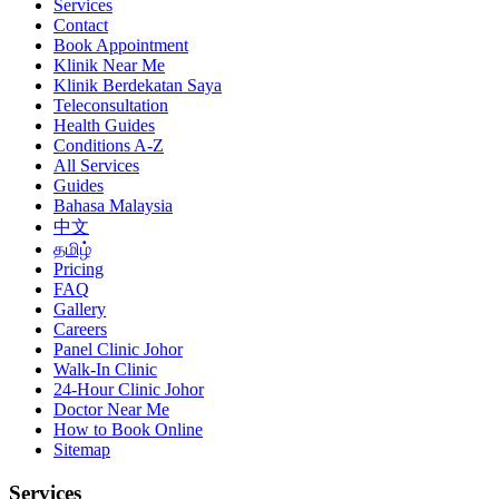
Services
Contact
Book Appointment
Klinik Near Me
Klinik Berdekatan Saya
Teleconsultation
Health Guides
Conditions A-Z
All Services
Guides
Bahasa Malaysia
中文
தமிழ்
Pricing
FAQ
Gallery
Careers
Panel Clinic Johor
Walk-In Clinic
24-Hour Clinic Johor
Doctor Near Me
How to Book Online
Sitemap
Services