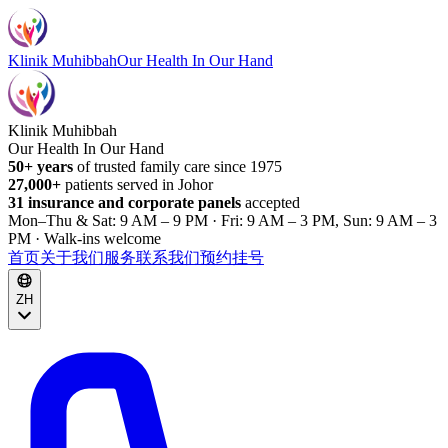
Klinik Muhibbah
Our Health In Our Hand
Klinik Muhibbah
Our Health In Our Hand
50+ years
of trusted family care since 1975
27,000+
patients served in Johor
31 insurance and corporate panels
accepted
Mon–Thu & Sat: 9 AM – 9 PM · Fri: 9 AM – 3 PM, Sun: 9 AM – 3
PM · Walk-ins welcome
首页
关于我们
服务
联系我们
预约挂号
ZH