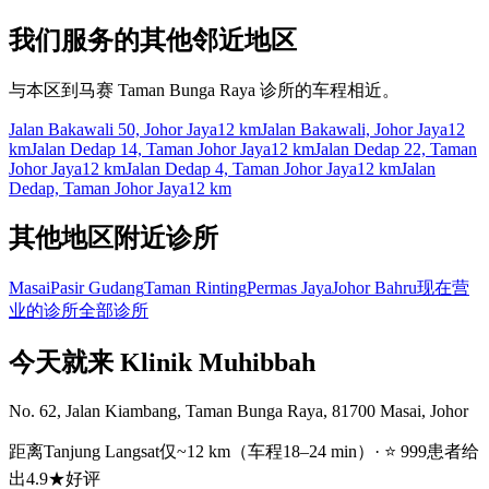
我们服务的其他邻近地区
与本区到马赛 Taman Bunga Raya 诊所的车程相近。
Jalan Bakawali 50, Johor Jaya
12 km
Jalan Bakawali, Johor Jaya
12
km
Jalan Dedap 14, Taman Johor Jaya
12 km
Jalan Dedap 22, Taman
Johor Jaya
12 km
Jalan Dedap 4, Taman Johor Jaya
12 km
Jalan
Dedap, Taman Johor Jaya
12 km
其他地区附近诊所
Masai
Pasir Gudang
Taman Rinting
Permas Jaya
Johor Bahru
现在营
业的诊所
全部诊所
今天就来 Klinik Muhibbah
No. 62, Jalan Kiambang, Taman Bunga Raya, 81700 Masai, Johor
距离Tanjung Langsat仅~12 km（车程18–24 min）· ⭐ 999患者给
出4.9★好评