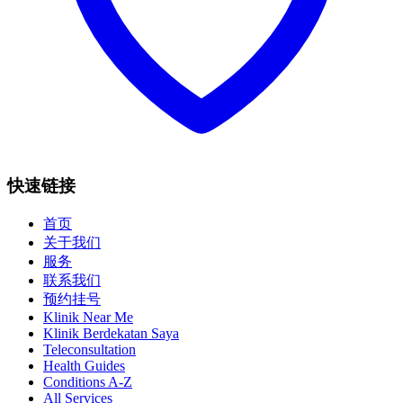
快速链接
首页
关于我们
服务
联系我们
预约挂号
Klinik Near Me
Klinik Berdekatan Saya
Teleconsultation
Health Guides
Conditions A-Z
All Services