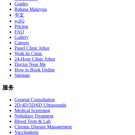
Guides
Bahasa Malaysia
中文
தமிழ்
Pricing
FAQ
Gallery
Careers
Panel Clinic Johor
Walk-In Clinic
24-Hour Clinic Johor
Doctor Near Me
How to Book Online
Sitemap
服务
General Consultation
2D/4D/5D/6D Ultrasounds
Medical Screening
Nebulizer Treatment
Blood Tests & Lab
Chronic Disease Management
Vaccinations