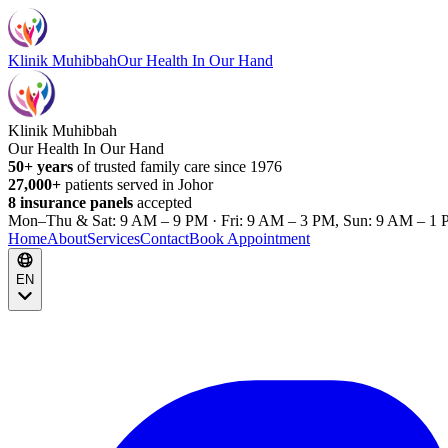
Klinik Muhibbah
Our Health In Our Hand
Klinik Muhibbah
Our Health In Our Hand
50+ years
of trusted family care since 1976
27,000+
patients served in Johor
8 insurance panels
accepted
Mon–Thu & Sat: 9 AM – 9 PM · Fri: 9 AM – 3 PM, Sun: 9 AM – 1 
Home
About
Services
Contact
Book Appointment
EN