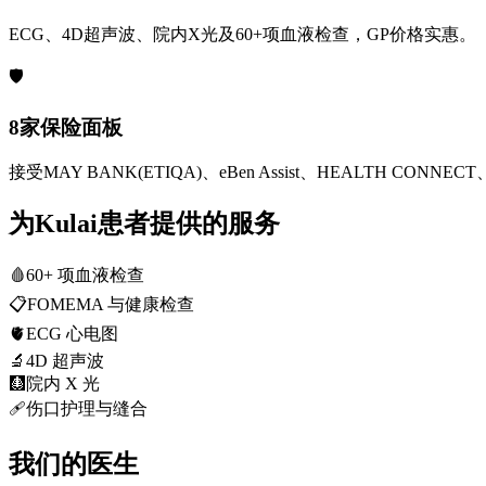
ECG、4D超声波、院内X光及60+项血液检查，GP价格实惠。
🛡️
8家保险面板
接受MAY BANK(ETIQA)、eBen Assist、HEALTH CONNECT、
为Kulai患者提供的服务
🩸
60+ 项血液检查
📋
FOMEMA 与健康检查
🫀
ECG 心电图
🔬
4D 超声波
🩻
院内 X 光
🩹
伤口护理与缝合
我们的医生