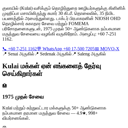
குலாயில் (Kulai) வசிக்கும் தொழிற்துறை ஊழியர்களுக்கு கிளினிக்
முஹிப்பா மசாயிலிருந்து சுமார் 30 கி.மீ. தொலைவில், 35 நிமிட
பயணத்தில் அமைந்துள்ளது. டாக்டர் பிரபாகரனின் NIOSH OHD
தொழில்சார் சுகாதார சேவை மற்றும் FOMEMA
பரிசோதனைகளுடன், 1975 முதல் 50+ ஆண்டுகளாக நம்பகமான
மருத்துவ சேவையை வழங்கி வருகிறோம். அழைப்பு: +60 7-251
1162.
📞 +60 7-251 1162
💬 WhatsApp +60 17-500 7205
📅 MOVO-X
📍
Senai அருகில்
📍
Sedenak அருகில்
📍
Saleng அருகில்
Kulai மக்கள் ஏன் எங்களைத் தேர்வு
செய்கிறார்கள்
🏥
1975 முதல் சேவை
Kulai மற்றும் சுற்றுவட்டார மக்களுக்கு 50+ ஆண்டுகளாக
நம்பகமான தரமான மருத்துவ சேவை — 4.9★, 998+
விமர்சனங்கள்.
⏰