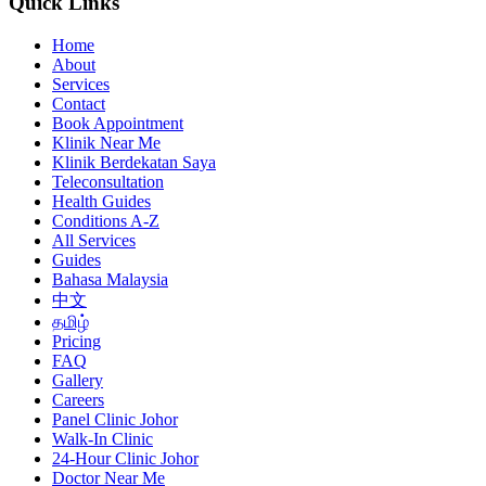
Quick Links
Home
About
Services
Contact
Book Appointment
Klinik Near Me
Klinik Berdekatan Saya
Teleconsultation
Health Guides
Conditions A-Z
All Services
Guides
Bahasa Malaysia
中文
தமிழ்
Pricing
FAQ
Gallery
Careers
Panel Clinic Johor
Walk-In Clinic
24-Hour Clinic Johor
Doctor Near Me