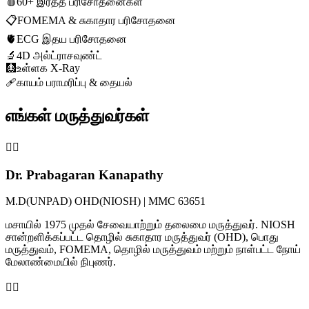
🩸
60+ இரத்த பரிசோதனைகள்
📋
FOMEMA & சுகாதார பரிசோதனை
🫀
ECG இதய பரிசோதனை
🔬
4D அல்ட்ராசவுண்ட்
🩻
உள்ளக X-Ray
🩹
காயம் பராமரிப்பு & தையல்
எங்கள் மருத்துவர்கள்
👨‍⚕️
Dr. Prabagaran Kanapathy
M.D(UNPAD) OHD(NIOSH) | MMC 63651
மசாயில் 1975 முதல் சேவையாற்றும் தலைமை மருத்துவர். NIOSH
சான்றளிக்கப்பட்ட தொழில் சுகாதார மருத்துவர் (OHD), பொது
மருத்துவம், FOMEMA, தொழில் மருத்துவம் மற்றும் நாள்பட்ட நோய்
மேலாண்மையில் நிபுணர்.
👩‍⚕️