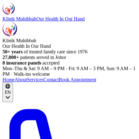
Klinik Muhibbah
Our Health In Our Hand
Klinik Muhibbah
Our Health In Our Hand
50+ years
of trusted family care since 1976
27,000+
patients served in Johor
8 insurance panels
accepted
Mon–Thu & Sat: 9 AM – 9 PM · Fri: 9 AM – 3 PM, Sun: 9 AM – 1
PM · Walk-ins welcome
Home
About
Services
Contact
Book Appointment
EN