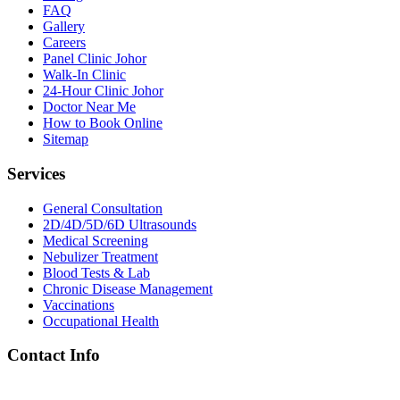
FAQ
Gallery
Careers
Panel Clinic Johor
Walk-In Clinic
24-Hour Clinic Johor
Doctor Near Me
How to Book Online
Sitemap
Services
General Consultation
2D/4D/5D/6D Ultrasounds
Medical Screening
Nebulizer Treatment
Blood Tests & Lab
Chronic Disease Management
Vaccinations
Occupational Health
Contact Info