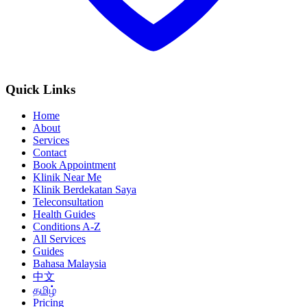
Quick Links
Home
About
Services
Contact
Book Appointment
Klinik Near Me
Klinik Berdekatan Saya
Teleconsultation
Health Guides
Conditions A-Z
All Services
Guides
Bahasa Malaysia
中文
தமிழ்
Pricing