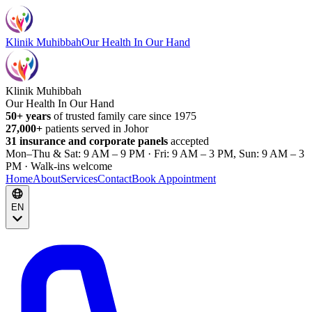
Klinik Muhibbah
Our Health In Our Hand
Klinik Muhibbah
Our Health In Our Hand
50+ years
of trusted family care since 1975
27,000+
patients served in Johor
31 insurance and corporate panels
accepted
Mon–Thu & Sat: 9 AM – 9 PM · Fri: 9 AM – 3 PM, Sun: 9 AM – 3
PM · Walk-ins welcome
Home
About
Services
Contact
Book Appointment
EN