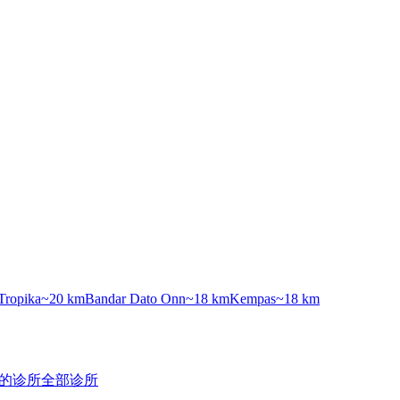
Tropika
~20 km
Bandar Dato Onn
~18 km
Kempas
~18 km
的诊所
全部诊所