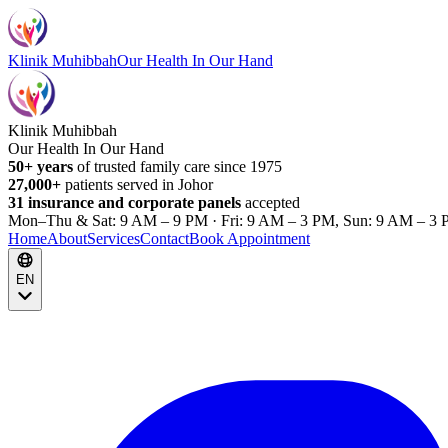
Klinik Muhibbah
Our Health In Our Hand
Klinik Muhibbah
Our Health In Our Hand
50+ years
of trusted family care since 1975
27,000+
patients served in Johor
31 insurance and corporate panels
accepted
Mon–Thu & Sat: 9 AM – 9 PM · Fri: 9 AM – 3 PM, Sun: 9 AM – 3 
Home
About
Services
Contact
Book Appointment
EN