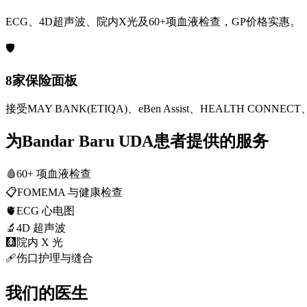
ECG、4D超声波、院内X光及60+项血液检查，GP价格实惠。
🛡️
8家保险面板
接受MAY BANK(ETIQA)、eBen Assist、HEALTH CONNECT、
为Bandar Baru UDA患者提供的服务
🩸
60+ 项血液检查
📋
FOMEMA 与健康检查
🫀
ECG 心电图
🔬
4D 超声波
🩻
院内 X 光
🩹
伤口护理与缝合
我们的医生