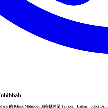
uhibbah
Masai 的 Klinik Muhibbah,服务延伸至 Tampoi、Larkin、J