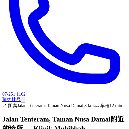
07-251 1162
预约挂号
📍
距离Jalan Tenteram, Taman Nusa Damai 8 km
|
🚗 车程12 min
Jalan Tenteram, Taman Nusa Damai附近
的诊所 — Klinik Muhibbah