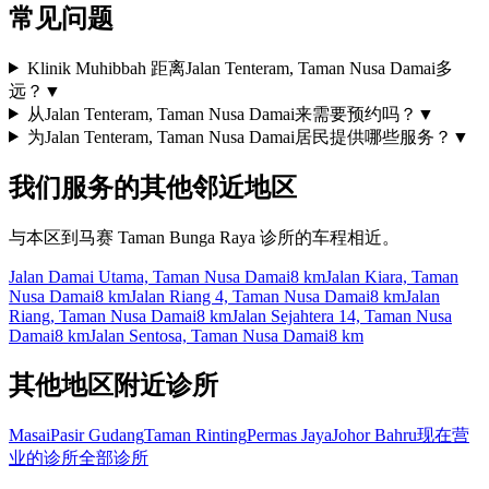
常见问题
Klinik Muhibbah 距离Jalan Tenteram, Taman Nusa Damai多
远？
▼
从Jalan Tenteram, Taman Nusa Damai来需要预约吗？
▼
为Jalan Tenteram, Taman Nusa Damai居民提供哪些服务？
▼
我们服务的其他邻近地区
与本区到马赛 Taman Bunga Raya 诊所的车程相近。
Jalan Damai Utama, Taman Nusa Damai
8 km
Jalan Kiara, Taman
Nusa Damai
8 km
Jalan Riang 4, Taman Nusa Damai
8 km
Jalan
Riang, Taman Nusa Damai
8 km
Jalan Sejahtera 14, Taman Nusa
Damai
8 km
Jalan Sentosa, Taman Nusa Damai
8 km
其他地区附近诊所
Masai
Pasir Gudang
Taman Rinting
Permas Jaya
Johor Bahru
现在营
业的诊所
全部诊所