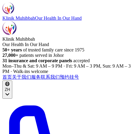
Klinik Muhibbah
Our Health In Our Hand
Klinik Muhibbah
Our Health In Our Hand
50+ years
of trusted family care since 1975
27,000+
patients served in Johor
31 insurance and corporate panels
accepted
Mon–Thu & Sat: 9 AM – 9 PM · Fri: 9 AM – 3 PM, Sun: 9 AM – 3
PM · Walk-ins welcome
首页
关于我们
服务
联系我们
预约挂号
ZH