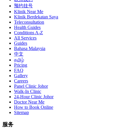
预约挂号
Klinik Near Me
Klinik Berdekatan Saya
Teleconsultation
Health Guides
Conditions A-Z
All Services
Guides
Bahasa Malaysia
中文
தமிழ்
Pricing
FAQ
Gallery
Careers
Panel Clinic Johor
Walk-In Clinic
24-Hour Clinic Johor
Doctor Near Me
How to Book Online
Sitemap
服务