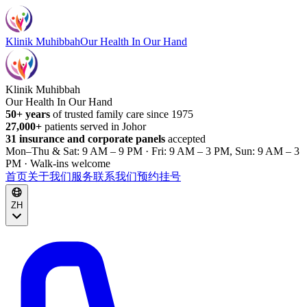
Klinik Muhibbah
Our Health In Our Hand
Klinik Muhibbah
Our Health In Our Hand
50+ years
of trusted family care since 1975
27,000+
patients served in Johor
31 insurance and corporate panels
accepted
Mon–Thu & Sat: 9 AM – 9 PM · Fri: 9 AM – 3 PM, Sun: 9 AM – 3
PM · Walk-ins welcome
首页
关于我们
服务
联系我们
预约挂号
ZH