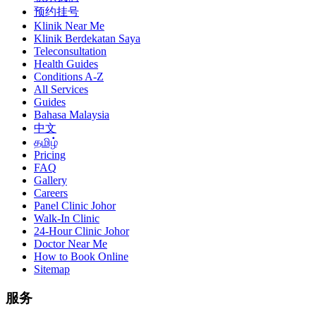
预约挂号
Klinik Near Me
Klinik Berdekatan Saya
Teleconsultation
Health Guides
Conditions A-Z
All Services
Guides
Bahasa Malaysia
中文
தமிழ்
Pricing
FAQ
Gallery
Careers
Panel Clinic Johor
Walk-In Clinic
24-Hour Clinic Johor
Doctor Near Me
How to Book Online
Sitemap
服务