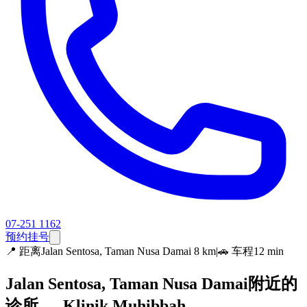
07-251 1162
预约挂号
📍
距离Jalan Sentosa, Taman Nusa Damai 8 km
|
🚗 车程12 min
Jalan Sentosa, Taman Nusa Damai附近的
诊所 — Klinik Muhibbah