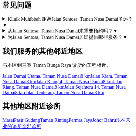
常见问题
Klinik Muhibbah 距离Jalan Sentosa, Taman Nusa Damai多远？
▼
从Jalan Sentosa, Taman Nusa Damai来需要预约吗？
▼
为Jalan Sentosa, Taman Nusa Damai居民提供哪些服务？
▼
我们服务的其他邻近地区
与本区到马赛 Taman Bunga Raya 诊所的车程相近。
Jalan Damai Utama, Taman Nusa Damai
8 km
Jalan Kiara, Taman
Nusa Damai
8 km
Jalan Riang 4, Taman Nusa Damai
8 km
Jalan
Riang, Taman Nusa Damai
8 km
Jalan Sejahtera 14, Taman Nusa
Damai
8 km
Jalan Tenteram, Taman Nusa Damai
8 km
其他地区附近诊所
Masai
Pasir Gudang
Taman Rinting
Permas Jaya
Johor Bahru
现在营
业的诊所
全部诊所