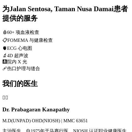
为Jalan Sentosa, Taman Nusa Damai患者
提供的服务
🩸
60+ 项血液检查
📋
FOMEMA 与健康检查
🫀
ECG 心电图
🔬
4D 超声波
🩻
院内 X 光
🩹
伤口护理与缝合
我们的医生
👨‍⚕️
Dr. Prabagaran Kanapathy
M.D(UNPAD) OHD(NIOSH) | MMC 63651
主治医生，自1975年于马赛行医。NIOSH 认证职业健康医生