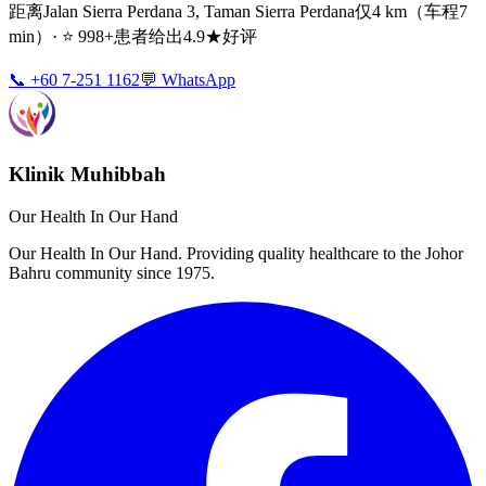
距离Jalan Sierra Perdana 3, Taman Sierra Perdana仅4 km（车程7
min）· ⭐ 998+患者给出4.9★好评
📞 +60 7-251 1162
💬 WhatsApp
Klinik Muhibbah
Our Health In Our Hand
Our Health In Our Hand. Providing quality healthcare to the Johor
Bahru community since 1975.