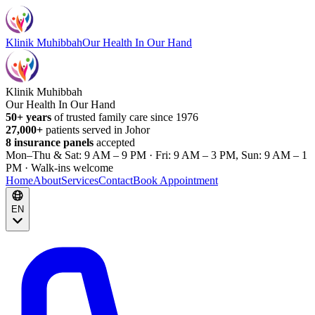
Klinik Muhibbah
Our Health In Our Hand
Klinik Muhibbah
Our Health In Our Hand
50+ years
of trusted family care since 1976
27,000+
patients served in Johor
8 insurance panels
accepted
Mon–Thu & Sat: 9 AM – 9 PM · Fri: 9 AM – 3 PM, Sun: 9 AM – 1
PM · Walk-ins welcome
Home
About
Services
Contact
Book Appointment
EN