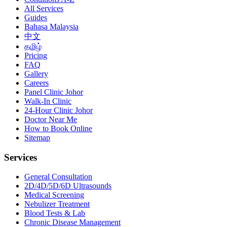
All Services
Guides
Bahasa Malaysia
中文
தமிழ்
Pricing
FAQ
Gallery
Careers
Panel Clinic Johor
Walk-In Clinic
24-Hour Clinic Johor
Doctor Near Me
How to Book Online
Sitemap
Services
General Consultation
2D/4D/5D/6D Ultrasounds
Medical Screening
Nebulizer Treatment
Blood Tests & Lab
Chronic Disease Management