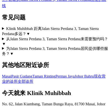
线
常见问题
Klinik Muhibbah 距离Jalan Sierra Perdana 3, Taman Sierra
Perdana多远？
▼
从Jalan Sierra Perdana 3, Taman Sierra Perdana来需要预约吗？
▼
为Jalan Sierra Perdana 3, Taman Sierra Perdana居民提供哪些服
务？
▼
其他地区附近诊所
Masai
Pasir Gudang
Taman Rinting
Permas Jaya
Johor Bahru
现在营
业的诊所
全部诊所
今天就来 Klinik Muhibbah
No. 62, Jalan Kiambang, Taman Bunga Raya, 81700 Masai, Johor