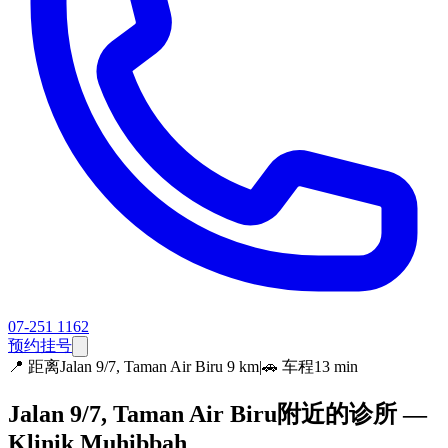
07-251 1162
预约挂号
📍
距离Jalan 9/7, Taman Air Biru 9 km
|
🚗 车程13 min
Jalan 9/7, Taman Air Biru附近的诊所 —
Klinik Muhibbah