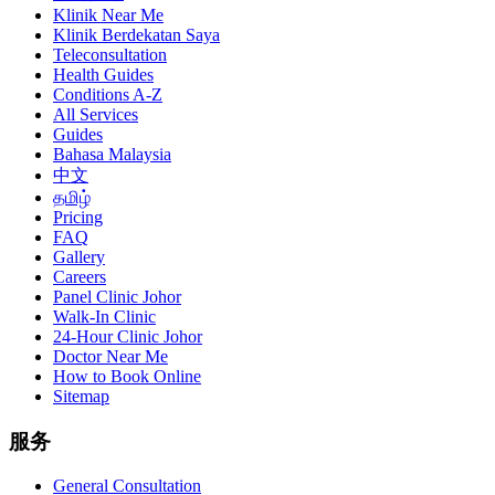
Klinik Near Me
Klinik Berdekatan Saya
Teleconsultation
Health Guides
Conditions A-Z
All Services
Guides
Bahasa Malaysia
中文
தமிழ்
Pricing
FAQ
Gallery
Careers
Panel Clinic Johor
Walk-In Clinic
24-Hour Clinic Johor
Doctor Near Me
How to Book Online
Sitemap
服务
General Consultation