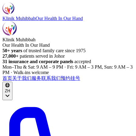
Klinik Muhibbah
Our Health In Our Hand
Klinik Muhibbah
Our Health In Our Hand
50+ years
of trusted family care since 1975
27,000+
patients served in Johor
31 insurance and corporate panels
accepted
Mon–Thu & Sat: 9 AM – 9 PM · Fri: 9 AM – 3 PM, Sun: 9 AM – 3
PM · Walk-ins welcome
首页
关于我们
服务
联系我们
预约挂号
ZH