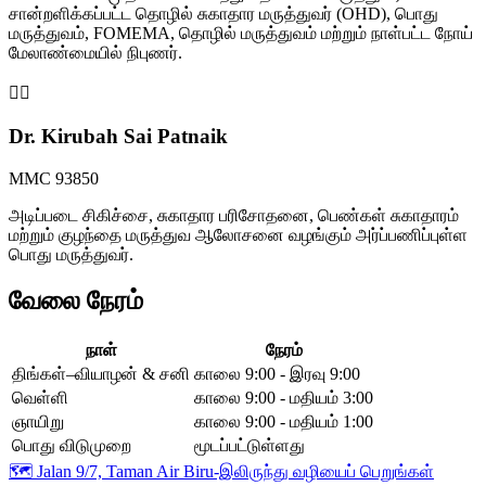
சான்றளிக்கப்பட்ட தொழில் சுகாதார மருத்துவர் (OHD), பொது
மருத்துவம், FOMEMA, தொழில் மருத்துவம் மற்றும் நாள்பட்ட நோய்
மேலாண்மையில் நிபுணர்.
👩‍⚕️
Dr. Kirubah Sai Patnaik
MMC 93850
அடிப்படை சிகிச்சை, சுகாதார பரிசோதனை, பெண்கள் சுகாதாரம்
மற்றும் குழந்தை மருத்துவ ஆலோசனை வழங்கும் அர்ப்பணிப்புள்ள
பொது மருத்துவர்.
வேலை நேரம்
நாள்
நேரம்
திங்கள்–வியாழன் & சனி
காலை 9:00 - இரவு 9:00
வெள்ளி
காலை 9:00 - மதியம் 3:00
ஞாயிறு
காலை 9:00 - மதியம் 1:00
பொது விடுமுறை
மூடப்பட்டுள்ளது
🗺️
Jalan 9/7, Taman Air Biru-இலிருந்து வழியைப் பெறுங்கள்