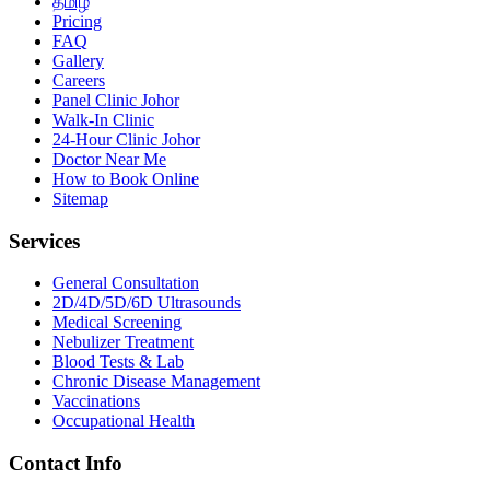
தமிழ்
Pricing
FAQ
Gallery
Careers
Panel Clinic Johor
Walk-In Clinic
24-Hour Clinic Johor
Doctor Near Me
How to Book Online
Sitemap
Services
General Consultation
2D/4D/5D/6D Ultrasounds
Medical Screening
Nebulizer Treatment
Blood Tests & Lab
Chronic Disease Management
Vaccinations
Occupational Health
Contact Info