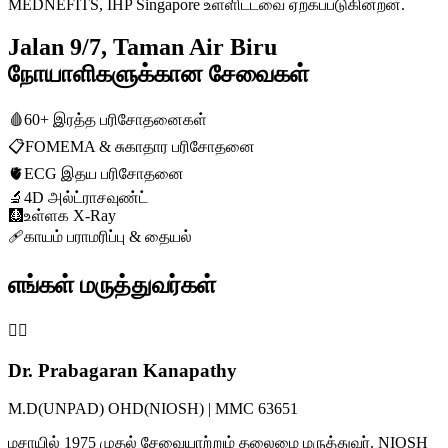
MEDNEFITS, IHP Singapore உள்ளிட்டவை ஏற்கப்படுகின்றன.
Jalan 9/7, Taman Air Biru
நோயாளிகளுக்கான சேவைகள்
🩸
60+ இரத்த பரிசோதனைகள்
📋
FOMEMA & சுகாதார பரிசோதனை
🫀
ECG இதய பரிசோதனை
🔬
4D அல்ட்ராசவுண்ட்
🩻
உள்ளக X-Ray
🩹
காயம் பராமரிப்பு & தையல்
எங்கள் மருத்துவர்கள்
👨‍⚕️
Dr. Prabagaran Kanapathy
M.D(UNPAD) OHD(NIOSH) | MMC 63651
மசாயில் 1975 முதல் சேவையாற்றும் தலைமை மருத்துவர். NIOSH