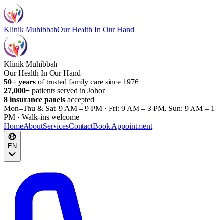
Klinik Muhibbah
Our Health In Our Hand
Klinik Muhibbah
Our Health In Our Hand
50+ years
of trusted family care since 1976
27,000+
patients served in Johor
8 insurance panels
accepted
Mon–Thu & Sat: 9 AM – 9 PM · Fri: 9 AM – 3 PM, Sun: 9 AM – 1
PM · Walk-ins welcome
Home
About
Services
Contact
Book Appointment
EN