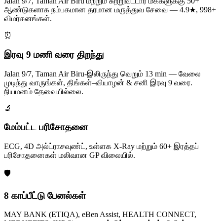
Jalan 9/7, Taman Air Biru மற்றும் சுற்றுவட்டார மக்களுக்கு 50+
ஆண்டுகளாக நம்பகமான தரமான மருத்துவ சேவை — 4.9★, 998+
விமர்சனங்கள்.
⏰
இரவு 9 மணி வரை திறந்து
Jalan 9/7, Taman Air Biru-இலிருந்து வெறும் 13 min — வேலை
முடிந்து வாருங்கள், திங்கள்–வியாழன் & சனி இரவு 9 வரை.
நியமனம் தேவையில்லை.
🔬
மேம்பட்ட பரிசோதனை
ECG, 4D அல்ட்ராசவுண்ட், உள்ளக X-Ray மற்றும் 60+ இரத்தப்
பரிசோதனைகள் மலிவான GP விலையில்.
🛡️
8 காப்பீட்டு பேனல்கள்
MAY BANK (ETIQA), eBen Assist, HEALTH CONNECT,