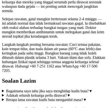
keluarga dan mereka yang tinggal serumah perlu dirawat serentak
walaupun tiada gejala — ini penting untuk mencegah jangkitan
semula.
Selepas rawatan, gatal mungkin berterusan selama 2-4 minggu —
ini adalah normal dan tidak bermaksud rawatan gagal. Ia disebabkan
oleh reaksi alahan terhadap bangkai tungau yang mati. Doktor
mungkin memberikan antihistamin untuk melegakan gatal dan krim
steroid topikal jika keradangan teruk.
Langkah-langkah penting bersama rawatan: Cuci semua pakaian,
kain tempat tidur, dan tuala dalam air panas (60°C atau lebih) dan
keringkan pada suhu tinggi. Bungkus barang yang tidak boleh
dibasuh dalam plastik selama 3 hari. Vakum tilam dan sofa. Elakkan
hubungan fizikal rapat sehingga semua anggota keluarga selesai
dirawat. Hubungi +60 7-251 1162 atau WhatsApp +60 17-500
7205.
Soalan Lazim
Bagaimana saya tahu jika saya menghidap kudis buta?
▼
Adakah seluruh keluarga perlu dirawat?
▼
Berapa lama rawatan kudis buta mengambil masa?
▼