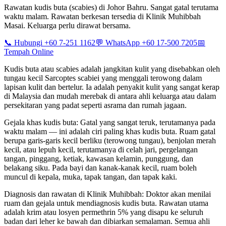
Rawatan kudis buta (scabies) di Johor Bahru. Sangat gatal terutama
waktu malam. Rawatan berkesan tersedia di Klinik Muhibbah
Masai. Keluarga perlu dirawat bersama.
📞 Hubungi +60 7-251 1162
💬 WhatsApp +60 17-500 7205
📅
Tempah Online
Kudis buta atau scabies adalah jangkitan kulit yang disebabkan oleh
tungau kecil Sarcoptes scabiei yang menggali terowong dalam
lapisan kulit dan bertelur. Ia adalah penyakit kulit yang sangat kerap
di Malaysia dan mudah merebak di antara ahli keluarga atau dalam
persekitaran yang padat seperti asrama dan rumah jagaan.
Gejala khas kudis buta: Gatal yang sangat teruk, terutamanya pada
waktu malam — ini adalah ciri paling khas kudis buta. Ruam gatal
berupa garis-garis kecil berliku (terowong tungau), benjolan merah
kecil, atau lepuh kecil, terutamanya di celah jari, pergelangan
tangan, pinggang, ketiak, kawasan kelamin, punggung, dan
belakang siku. Pada bayi dan kanak-kanak kecil, ruam boleh
muncul di kepala, muka, tapak tangan, dan tapak kaki.
Diagnosis dan rawatan di Klinik Muhibbah: Doktor akan menilai
ruam dan gejala untuk mendiagnosis kudis buta. Rawatan utama
adalah krim atau losyen permethrin 5% yang disapu ke seluruh
badan dari leher ke bawah dan dibiarkan semalaman. Semua ahli