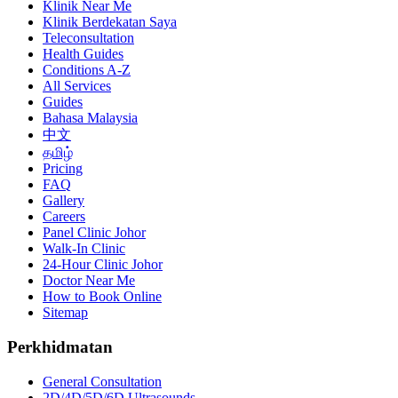
Klinik Near Me
Klinik Berdekatan Saya
Teleconsultation
Health Guides
Conditions A-Z
All Services
Guides
Bahasa Malaysia
中文
தமிழ்
Pricing
FAQ
Gallery
Careers
Panel Clinic Johor
Walk-In Clinic
24-Hour Clinic Johor
Doctor Near Me
How to Book Online
Sitemap
Perkhidmatan
General Consultation
2D/4D/5D/6D Ultrasounds