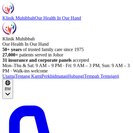
Klinik Muhibbah
Our Health In Our Hand
Klinik Muhibbah
Our Health In Our Hand
50+ years
of trusted family care since 1975
27,000+
patients served in Johor
31 insurance and corporate panels
accepted
Mon–Thu & Sat: 9 AM – 9 PM · Fri: 9 AM – 3 PM, Sun: 9 AM – 3
PM · Walk-ins welcome
Utama
Tentang Kami
Perkhidmatan
Hubungi
Tempah Temujanji
BM