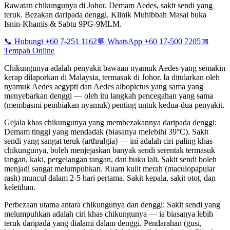
Rawatan chikungunya di Johor. Demam Aedes, sakit sendi yang
teruk. Bezakan daripada denggi. Klinik Muhibbah Masai buka
Isnin-Khamis & Sabtu 9PG-9MLM.
📞 Hubungi +60 7-251 1162
💬 WhatsApp +60 17-500 7205
📅
Tempah Online
Chikungunya adalah penyakit bawaan nyamuk Aedes yang semakin
kerap dilaporkan di Malaysia, termasuk di Johor. Ia ditularkan oleh
nyamuk Aedes aegypti dan Aedes albopictus yang sama yang
menyebarkan denggi — oleh itu langkah pencegahan yang sama
(membasmi pembiakan nyamuk) penting untuk kedua-dua penyakit.
Gejala khas chikungunya yang membezakannya daripada denggi:
Demam tinggi yang mendadak (biasanya melebihi 39°C). Sakit
sendi yang sangat teruk (arthralgia) — ini adalah ciri paling khas
chikungunya, boleh menjejaskan banyak sendi serentak termasuk
tangan, kaki, pergelangan tangan, dan buku lali. Sakit sendi boleh
menjadi sangat melumpuhkan. Ruam kulit merah (maculopapular
rash) muncul dalam 2-5 hari pertama. Sakit kepala, sakit otot, dan
keletihan.
Perbezaan utama antara chikungunya dan denggi: Sakit sendi yang
melumpuhkan adalah ciri khas chikungunya — ia biasanya lebih
teruk daripada yang dialami dalam denggi. Pendarahan (gusi,