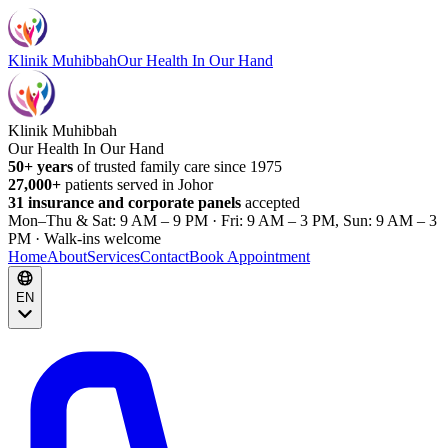
Klinik Muhibbah
Our Health In Our Hand
Klinik Muhibbah
Our Health In Our Hand
50+ years
of trusted family care since 1975
27,000+
patients served in Johor
31 insurance and corporate panels
accepted
Mon–Thu & Sat: 9 AM – 9 PM · Fri: 9 AM – 3 PM, Sun: 9 AM – 3
PM · Walk-ins welcome
Home
About
Services
Contact
Book Appointment
EN