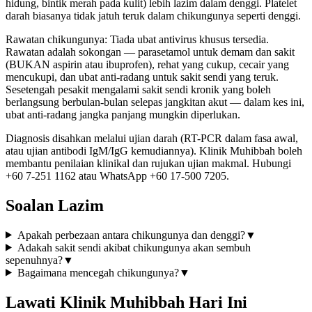
hidung, bintik merah pada kulit) lebih lazim dalam denggi. Platelet
darah biasanya tidak jatuh teruk dalam chikungunya seperti denggi.
Rawatan chikungunya: Tiada ubat antivirus khusus tersedia.
Rawatan adalah sokongan — parasetamol untuk demam dan sakit
(BUKAN aspirin atau ibuprofen), rehat yang cukup, cecair yang
mencukupi, dan ubat anti-radang untuk sakit sendi yang teruk.
Sesetengah pesakit mengalami sakit sendi kronik yang boleh
berlangsung berbulan-bulan selepas jangkitan akut — dalam kes ini,
ubat anti-radang jangka panjang mungkin diperlukan.
Diagnosis disahkan melalui ujian darah (RT-PCR dalam fasa awal,
atau ujian antibodi IgM/IgG kemudiannya). Klinik Muhibbah boleh
membantu penilaian klinikal dan rujukan ujian makmal. Hubungi
+60 7-251 1162 atau WhatsApp +60 17-500 7205.
Soalan Lazim
Apakah perbezaan antara chikungunya dan denggi?
▼
Adakah sakit sendi akibat chikungunya akan sembuh
sepenuhnya?
▼
Bagaimana mencegah chikungunya?
▼
Lawati Klinik Muhibbah Hari Ini