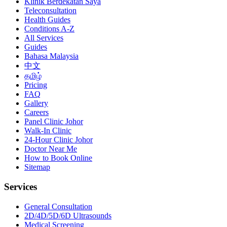
Klinik Berdekatan Saya
Teleconsultation
Health Guides
Conditions A-Z
All Services
Guides
Bahasa Malaysia
中文
தமிழ்
Pricing
FAQ
Gallery
Careers
Panel Clinic Johor
Walk-In Clinic
24-Hour Clinic Johor
Doctor Near Me
How to Book Online
Sitemap
Services
General Consultation
2D/4D/5D/6D Ultrasounds
Medical Screening