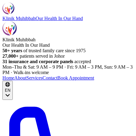
Klinik Muhibbah
Our Health In Our Hand
Klinik Muhibbah
Our Health In Our Hand
50+ years
of trusted family care since 1975
27,000+
patients served in Johor
31 insurance and corporate panels
accepted
Mon–Thu & Sat: 9 AM – 9 PM · Fri: 9 AM – 3 PM, Sun: 9 AM – 3
PM · Walk-ins welcome
Home
About
Services
Contact
Book Appointment
EN