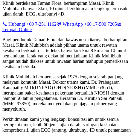
Klinik berdekatan Taman Flora, berhampiran Masai. Klinik
Muhibbah hanya ~8km, 10 minit. Perkhidmatan lengkap termasuk
ujian darah, ECG, ultrabunyi 4D.
📞 Hubungi +60 7-251 1162
💬 WhatsApp +60 17-500 7205
📅
Tempah Online
Bagi penduduk Taman Flora dan kawasan sekitarnya berhampiran
Masai, Klinik Muhibbah adalah pilihan utama untuk rawatan
kesihatan berkualiti — terletak hanya kira-kira 8 km atau 10 minit
pemanduan. Jarak yang dekat ini menjadikan Klinik Muhibbah
sangat mudah diakses untuk rawatan harian mahupun pemeriksaan
kesihatan berkala.
Klinik Muhibbah beroperasi sejak 1975 dengan sejarah panjang
melayani komuniti Masai. Doktor utama kami, Dr. Prabagaran
Kanapathy M.D(UNPAD) OHD(NIOSH) (MMC 63651),
merupakan pakar kesihatan pekerjaan bertauliah NIOSH dengan
hampir 50 tahun pengalaman. Bersama Dr. Kirubah Sai Patnaik
(MMC 93850), mereka menyediakan penjagaan primer yang
menyeluruh.
Perkhidmatan kami yang lengkap: konsultasi am untuk semua
peringkat umur, lebih 60 jenis ujian darah, saringan kesihatan
komprehensif, ujian ECG jantung, ultrabunyi 4D untuk pemantauan