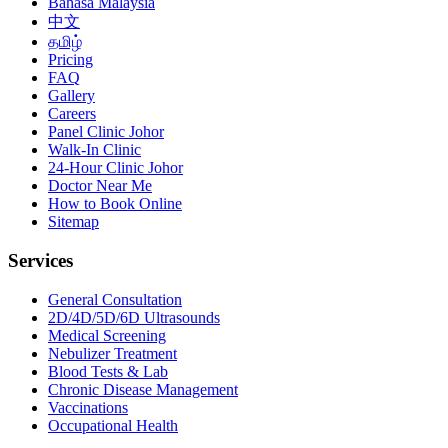
Bahasa Malaysia
中文
தமிழ்
Pricing
FAQ
Gallery
Careers
Panel Clinic Johor
Walk-In Clinic
24-Hour Clinic Johor
Doctor Near Me
How to Book Online
Sitemap
Services
General Consultation
2D/4D/5D/6D Ultrasounds
Medical Screening
Nebulizer Treatment
Blood Tests & Lab
Chronic Disease Management
Vaccinations
Occupational Health