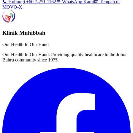
📞 Hubungi +60 7-251 1162
💬 WhatsApp Kami
📅 Tempah di
MOVO-X
Klinik Muhibbah
Our Health In Our Hand
Our Health In Our Hand. Providing quality healthcare to the Johor
Bahru community since 1975.