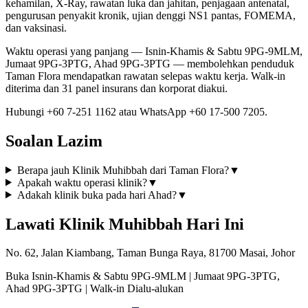
kehamilan, X-Ray, rawatan luka dan jahitan, penjagaan antenatal,
pengurusan penyakit kronik, ujian denggi NS1 pantas, FOMEMA,
dan vaksinasi.
Waktu operasi yang panjang — Isnin-Khamis & Sabtu 9PG-9MLM,
Jumaat 9PG-3PTG, Ahad 9PG-3PTG — membolehkan penduduk
Taman Flora mendapatkan rawatan selepas waktu kerja. Walk-in
diterima dan 31 panel insurans dan korporat diakui.
Hubungi +60 7-251 1162 atau WhatsApp +60 17-500 7205.
Soalan Lazim
Berapa jauh Klinik Muhibbah dari Taman Flora?
▼
Apakah waktu operasi klinik?
▼
Adakah klinik buka pada hari Ahad?
▼
Lawati Klinik Muhibbah Hari Ini
No. 62, Jalan Kiambang, Taman Bunga Raya, 81700 Masai, Johor
Buka Isnin-Khamis & Sabtu 9PG-9MLM | Jumaat 9PG-3PTG,
Ahad 9PG-3PTG | Walk-in Dialu-alukan