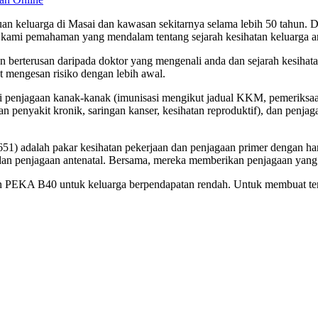
uan keluarga di Masai dan kawasan sekitarnya selama lebih 50 tahun. 
kami pemahaman yang mendalam tentang sejarah kesihatan keluarga a
 berterusan daripada doktor yang mengenali anda dan sejarah kesihat
 mengesan risiko dengan lebih awal.
 penjagaan kanak-kanak (imunisasi mengikut jadual KKM, pemeriksaa
an penyakit kronik, saringan kanser, kesihatan reproduktif), dan penj
lah pakar kesihatan pekerjaan dan penjagaan primer dengan hampir
n penjagaan antenatal. Bersama, mereka memberikan penjagaan yang m
n PEKA B40 untuk keluarga berpendapatan rendah. Untuk membuat tem