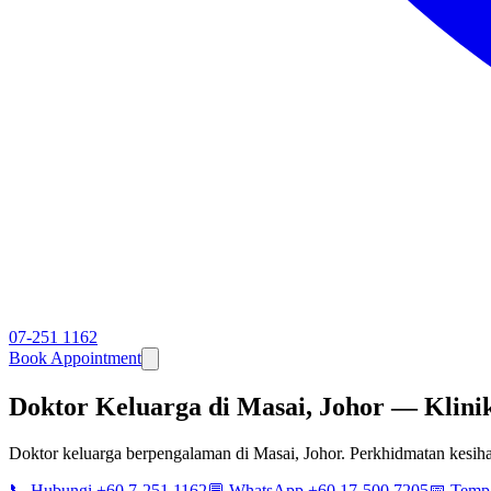
07-251 1162
Book Appointment
Doktor Keluarga di Masai, Johor — Klin
Doktor keluarga berpengalaman di Masai, Johor. Perkhidmatan kesiha
📞 Hubungi +60 7-251 1162
💬 WhatsApp +60 17-500 7205
📅 Temp