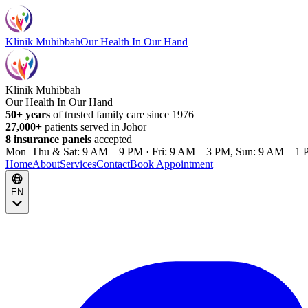
Klinik Muhibbah
Our Health In Our Hand
Klinik Muhibbah
Our Health In Our Hand
50+ years
of trusted family care since 1976
27,000+
patients served in Johor
8 insurance panels
accepted
Mon–Thu & Sat: 9 AM – 9 PM · Fri: 9 AM – 3 PM, Sun: 9 AM – 1 
Home
About
Services
Contact
Book Appointment
EN