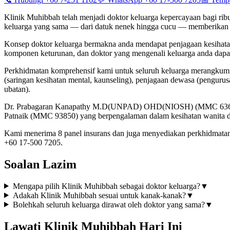
Klinik Muhibbah telah menjadi doktor keluarga kepercayaan bagi rib
keluarga yang sama — dari datuk nenek hingga cucu — memberikan 
Konsep doktor keluarga bermakna anda mendapat penjagaan kesihatan
komponen keturunan, dan doktor yang mengenali keluarga anda dapat
Perkhidmatan komprehensif kami untuk seluruh keluarga merangkumi
(saringan kesihatan mental, kaunseling), penjagaan dewasa (pengurus
ubatan).
Dr. Prabagaran Kanapathy M.D(UNPAD) OHD(NIOSH) (MMC 63651) ada
Patnaik (MMC 93850) yang berpengalaman dalam kesihatan wanita da
Kami menerima 8 panel insurans dan juga menyediakan perkhidmata
+60 17-500 7205.
Soalan Lazim
Mengapa pilih Klinik Muhibbah sebagai doktor keluarga?
▼
Adakah Klinik Muhibbah sesuai untuk kanak-kanak?
▼
Bolehkah seluruh keluarga dirawat oleh doktor yang sama?
▼
Lawati Klinik Muhibbah Hari Ini