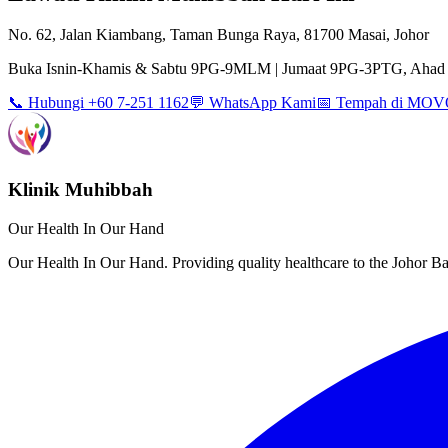
No. 62, Jalan Kiambang, Taman Bunga Raya, 81700 Masai, Johor
Buka Isnin-Khamis & Sabtu 9PG-9MLM | Jumaat 9PG-3PTG, Ahad 
📞 Hubungi +60 7-251 1162
💬 WhatsApp Kami
📅 Tempah di MO
Klinik Muhibbah
Our Health In Our Hand
Our Health In Our Hand. Providing quality healthcare to the Johor 