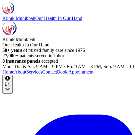
Klinik Muhibbah
Our Health In Our Hand
Klinik Muhibbah
Our Health In Our Hand
50+ years
of trusted family care since 1976
27,000+
patients served in Johor
8 insurance panels
accepted
Mon–Thu & Sat: 9 AM – 9 PM · Fri: 9 AM – 3 PM, Sun: 9 AM – 1 
Home
About
Services
Contact
Book Appointment
EN