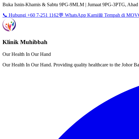
Buka Isnin-Khamis & Sabtu 9PG-9MLM | Jumaat 9PG-3PTG, Ahad 
📞 Hubungi +60 7-251 1162
💬 WhatsApp Kami
📅 Tempah di MO
Klinik Muhibbah
Our Health In Our Hand
Our Health In Our Hand. Providing quality healthcare to the Johor 