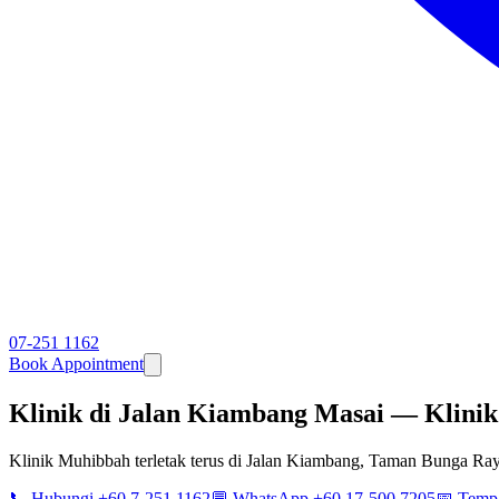
07-251 1162
Book Appointment
Klinik di Jalan Kiambang Masai — Klini
Klinik Muhibbah terletak terus di Jalan Kiambang, Taman Bunga R
📞 Hubungi +60 7-251 1162
💬 WhatsApp +60 17-500 7205
📅 Temp