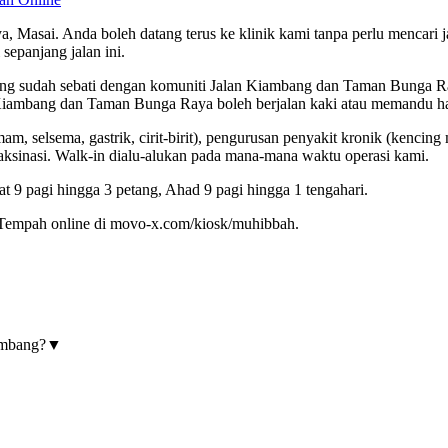
, Masai. Anda boleh datang terus ke klinik kami tanpa perlu mencari
sepanjang jalan ini.
 yang sudah sebati dengan komuniti Jalan Kiambang dan Taman Bunga R
 Kiambang dan Taman Bunga Raya boleh berjalan kaki atau memandu hany
, selsema, gastrik, cirit-birit), pengurusan penyakit kronik (kencing
vaksinasi. Walk-in dialu-alukan pada mana-mana waktu operasi kami.
t 9 pagi hingga 3 petang, Ahad 9 pagi hingga 1 tengahari.
Tempah online di movo-x.com/kiosk/muhibbah.
ambang?
▼