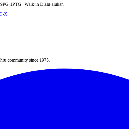
9PG-1PTG | Walk-in Dialu-alukan
VO-X
Bahru community since 1975.