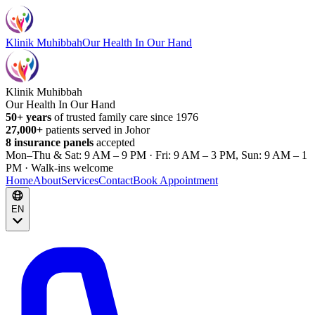
Klinik Muhibbah
Our Health In Our Hand
Klinik Muhibbah
Our Health In Our Hand
50+ years
of trusted family care since 1976
27,000+
patients served in Johor
8 insurance panels
accepted
Mon–Thu & Sat: 9 AM – 9 PM · Fri: 9 AM – 3 PM, Sun: 9 AM – 1
PM · Walk-ins welcome
Home
About
Services
Contact
Book Appointment
EN