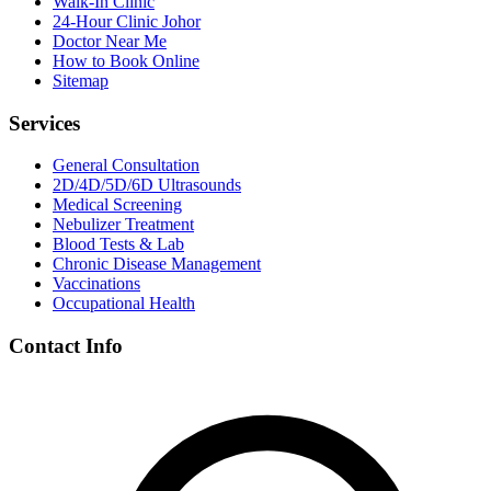
Walk-In Clinic
24-Hour Clinic Johor
Doctor Near Me
How to Book Online
Sitemap
Services
General Consultation
2D/4D/5D/6D Ultrasounds
Medical Screening
Nebulizer Treatment
Blood Tests & Lab
Chronic Disease Management
Vaccinations
Occupational Health
Contact Info