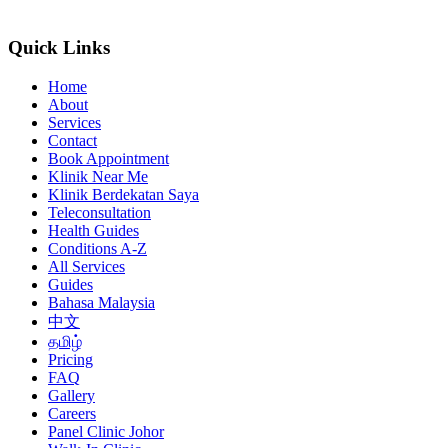
Quick Links
Home
About
Services
Contact
Book Appointment
Klinik Near Me
Klinik Berdekatan Saya
Teleconsultation
Health Guides
Conditions A-Z
All Services
Guides
Bahasa Malaysia
中文
தமிழ்
Pricing
FAQ
Gallery
Careers
Panel Clinic Johor