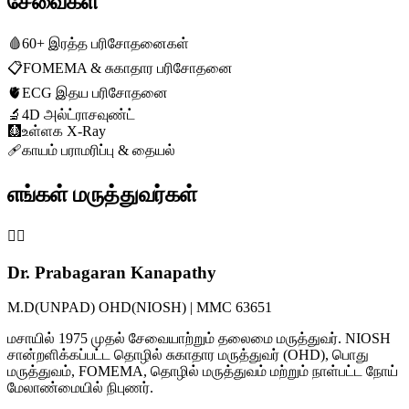
சேவைகள்
🩸
60+ இரத்த பரிசோதனைகள்
📋
FOMEMA & சுகாதார பரிசோதனை
🫀
ECG இதய பரிசோதனை
🔬
4D அல்ட்ராசவுண்ட்
🩻
உள்ளக X-Ray
🩹
காயம் பராமரிப்பு & தையல்
எங்கள் மருத்துவர்கள்
👨‍⚕️
Dr. Prabagaran Kanapathy
M.D(UNPAD) OHD(NIOSH) | MMC 63651
மசாயில் 1975 முதல் சேவையாற்றும் தலைமை மருத்துவர். NIOSH
சான்றளிக்கப்பட்ட தொழில் சுகாதார மருத்துவர் (OHD), பொது
மருத்துவம், FOMEMA, தொழில் மருத்துவம் மற்றும் நாள்பட்ட நோய்
மேலாண்மையில் நிபுணர்.