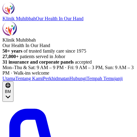
Klinik Muhibbah
Our Health In Our Hand
Klinik Muhibbah
Our Health In Our Hand
50+ years
of trusted family care since 1975
27,000+
patients served in Johor
31 insurance and corporate panels
accepted
Mon–Thu & Sat: 9 AM – 9 PM · Fri: 9 AM – 3 PM, Sun: 9 AM – 3
PM · Walk-ins welcome
Utama
Tentang Kami
Perkhidmatan
Hubungi
Tempah Temujanji
BM