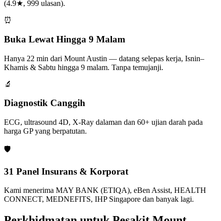
(4.9★, 999 ulasan).
⏰
Buka Lewat Hingga 9 Malam
Hanya 22 min dari Mount Austin — datang selepas kerja, Isnin–
Khamis & Sabtu hingga 9 malam. Tanpa temujanji.
🔬
Diagnostik Canggih
ECG, ultrasound 4D, X-Ray dalaman dan 60+ ujian darah pada
harga GP yang berpatutan.
🛡️
31 Panel Insurans & Korporat
Kami menerima MAY BANK (ETIQA), eBen Assist, HEALTH
CONNECT, MEDNEFITS, IHP Singapore dan banyak lagi.
Perkhidmatan untuk Pesakit Mount