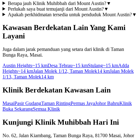
Berapa jauh Klinik Muhibbah dari Mount Austin?
▼
Perlukah saya buat temujanji dari Mount Austin?
▼
Apakah perkhidmatan tersedia untuk penduduk Mount Austin?
▼
Kawasan Berdekatan Lain Yang Kami
Layani
Juga dalam jarak pemanduan yang setara dari klinik di Taman
Bunga Raya, Masai.
Austin Heights
~15 km
Desa Tebrau
~15 km
Stulang
~15 km
Adda
Heights
~14 km
Jalan Molek 1/12, Taman Molek
14 km
Jalan Molek
1/13, Taman Molek
14 km
Klinik Berdekatan Kawasan Lain
Masai
Pasir Gudang
Taman Rinting
Permas Jaya
Johor Bahru
Klinik
Buka Sekarang
Semua Klinik
Kunjungi Klinik Muhibbah Hari Ini
No. 62, Jalan Kiambang, Taman Bunga Raya, 81700 Masai, Johor