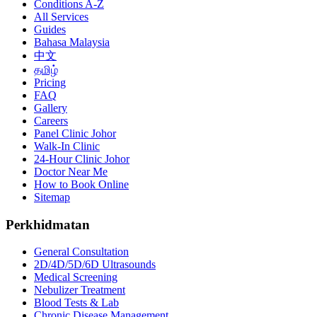
Conditions A-Z
All Services
Guides
Bahasa Malaysia
中文
தமிழ்
Pricing
FAQ
Gallery
Careers
Panel Clinic Johor
Walk-In Clinic
24-Hour Clinic Johor
Doctor Near Me
How to Book Online
Sitemap
Perkhidmatan
General Consultation
2D/4D/5D/6D Ultrasounds
Medical Screening
Nebulizer Treatment
Blood Tests & Lab
Chronic Disease Management