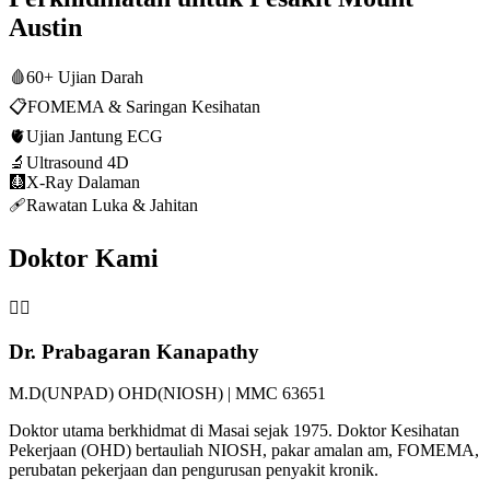
Austin
🩸
60+ Ujian Darah
📋
FOMEMA & Saringan Kesihatan
🫀
Ujian Jantung ECG
🔬
Ultrasound 4D
🩻
X-Ray Dalaman
🩹
Rawatan Luka & Jahitan
Doktor Kami
👨‍⚕️
Dr. Prabagaran Kanapathy
M.D(UNPAD) OHD(NIOSH) | MMC 63651
Doktor utama berkhidmat di Masai sejak 1975. Doktor Kesihatan
Pekerjaan (OHD) bertauliah NIOSH, pakar amalan am, FOMEMA,
perubatan pekerjaan dan pengurusan penyakit kronik.