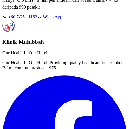
Hanya ~3.5 km (7-9 min pemanduan) dari Masai Utama · ⭐ 4.9
daripada 999 pesakit
📞 +60 7-251 1162
💬 WhatsApp
Klinik Muhibbah
Our Health In Our Hand
Our Health In Our Hand. Providing quality healthcare to the Johor
Bahru community since 1975.