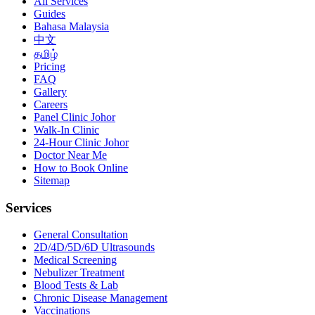
All Services
Guides
Bahasa Malaysia
中文
தமிழ்
Pricing
FAQ
Gallery
Careers
Panel Clinic Johor
Walk-In Clinic
24-Hour Clinic Johor
Doctor Near Me
How to Book Online
Sitemap
Services
General Consultation
2D/4D/5D/6D Ultrasounds
Medical Screening
Nebulizer Treatment
Blood Tests & Lab
Chronic Disease Management
Vaccinations