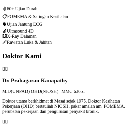
🩸
60+ Ujian Darah
📋
FOMEMA & Saringan Kesihatan
🫀
Ujian Jantung ECG
🔬
Ultrasound 4D
🩻
X-Ray Dalaman
🩹
Rawatan Luka & Jahitan
Doktor Kami
👨‍⚕️
Dr. Prabagaran Kanapathy
M.D(UNPAD) OHD(NIOSH) | MMC 63651
Doktor utama berkhidmat di Masai sejak 1975. Doktor Kesihatan
Pekerjaan (OHD) bertauliah NIOSH, pakar amalan am, FOMEMA,
perubatan pekerjaan dan pengurusan penyakit kronik.
👩‍⚕️