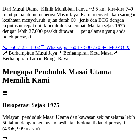
Dari Masai Utama, Klinik Muhibbah hanya ~3.5 km, kira-kira 7–9
minit pemanduan menerusi Masai Jaya. Kami menyediakan saringan
kesihatan menyeluruh, ujian darah 60+ jenis dan ECG dengan
keputusan cepat untuk penduduk setempat. Mantap sejak 1975
dengan lebih 27,000 pesakit dirawat — pengalaman yang anda
boleh percayai.
📞 +60 7-251 1162
💬 WhatsApp +60 17-500 7205
📅 MOVO-X
📍
Berhampiran Masai Jaya
📍
Berhampiran Kota Masai
📍
Berhampiran Taman Bunga Raya
Mengapa Penduduk Masai Utama
Memilih Kami
🏥
Beroperasi Sejak 1975
Melayani penduduk Masai Utama dan kawasan sekitar selama lebih
50 tahun dengan penjagaan kesihatan berkualiti dan dipercayai
(4.9★, 999 ulasan).