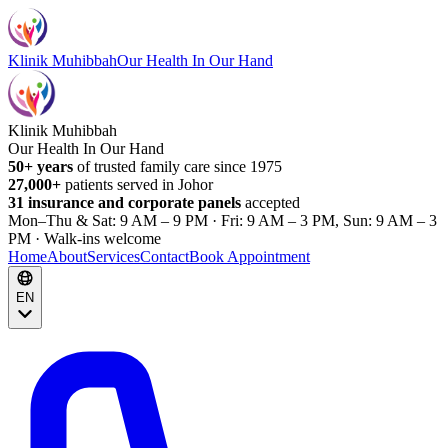
Klinik Muhibbah
Our Health In Our Hand
Klinik Muhibbah
Our Health In Our Hand
50+ years
of trusted family care since 1975
27,000+
patients served in Johor
31 insurance and corporate panels
accepted
Mon–Thu & Sat: 9 AM – 9 PM · Fri: 9 AM – 3 PM, Sun: 9 AM – 3
PM · Walk-ins welcome
Home
About
Services
Contact
Book Appointment
EN