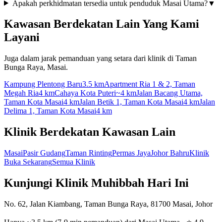
Apakah perkhidmatan tersedia untuk penduduk Masai Utama?
▼
Kawasan Berdekatan Lain Yang Kami
Layani
Juga dalam jarak pemanduan yang setara dari klinik di Taman
Bunga Raya, Masai.
Kampung Plentong Baru
3.5 km
Apartment Ria 1 & 2, Taman
Megah Ria
4 km
Cahaya Kota Puteri
~4 km
Jalan Bacang Utama,
Taman Kota Masai
4 km
Jalan Betik 1, Taman Kota Masai
4 km
Jalan
Delima 1, Taman Kota Masai
4 km
Klinik Berdekatan Kawasan Lain
Masai
Pasir Gudang
Taman Rinting
Permas Jaya
Johor Bahru
Klinik
Buka Sekarang
Semua Klinik
Kunjungi Klinik Muhibbah Hari Ini
No. 62, Jalan Kiambang, Taman Bunga Raya, 81700 Masai, Johor