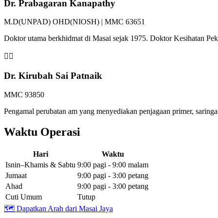
Dr. Prabagaran Kanapathy
M.D(UNPAD) OHD(NIOSH) | MMC 63651
Doktor utama berkhidmat di Masai sejak 1975. Doktor Kesihatan P
👩‍⚕️
Dr. Kirubah Sai Patnaik
MMC 93850
Pengamal perubatan am yang menyediakan penjagaan primer, saringan 
Waktu Operasi
Hari
Waktu
Isnin–Khamis & Sabtu
9:00 pagi - 9:00 malam
Jumaat
9:00 pagi - 3:00 petang
Ahad
9:00 pagi - 3:00 petang
Cuti Umum
Tutup
🗺️
Dapatkan Arah dari Masai Jaya