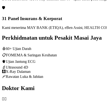
🛡️
31 Panel Insurans & Korporat
Kami menerima MAY BANK (ETIQA), eBen Assist, HEALTH CONN
Perkhidmatan untuk Pesakit Masai Jaya
🩸
60+ Ujian Darah
📋
FOMEMA & Saringan Kesihatan
🫀
Ujian Jantung ECG
🔬
Ultrasound 4D
🩻
X-Ray Dalaman
🩹
Rawatan Luka & Jahitan
Doktor Kami
👨‍⚕️