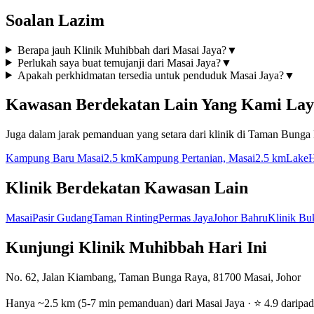
Soalan Lazim
Berapa jauh Klinik Muhibbah dari Masai Jaya?
▼
Perlukah saya buat temujanji dari Masai Jaya?
▼
Apakah perkhidmatan tersedia untuk penduduk Masai Jaya?
▼
Kawasan Berdekatan Lain Yang Kami Lay
Juga dalam jarak pemanduan yang setara dari klinik di Taman Bunga
Kampung Baru Masai
2.5 km
Kampung Pertanian, Masai
2.5 km
LakeHi
Klinik Berdekatan Kawasan Lain
Masai
Pasir Gudang
Taman Rinting
Permas Jaya
Johor Bahru
Klinik Bu
Kunjungi Klinik Muhibbah Hari Ini
No. 62, Jalan Kiambang, Taman Bunga Raya, 81700 Masai, Johor
Hanya ~2.5 km (5-7 min pemanduan) dari Masai Jaya · ⭐ 4.9 daripad