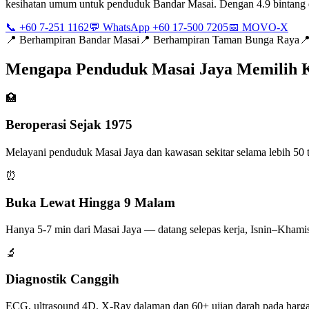
kesihatan umum untuk penduduk Bandar Masai. Dengan 4.9 bintang d
📞 +60 7-251 1162
💬 WhatsApp +60 17-500 7205
📅 MOVO-X
📍
Berhampiran Bandar Masai
📍
Berhampiran Taman Bunga Raya

Mengapa Penduduk Masai Jaya Memilih 
🏥
Beroperasi Sejak 1975
Melayani penduduk Masai Jaya dan kawasan sekitar selama lebih 50 t
⏰
Buka Lewat Hingga 9 Malam
Hanya 5-7 min dari Masai Jaya — datang selepas kerja, Isnin–Khami
🔬
Diagnostik Canggih
ECG, ultrasound 4D, X-Ray dalaman dan 60+ ujian darah pada harga