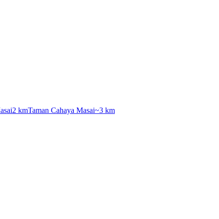
asai
2 km
Taman Cahaya Masai
~3 km