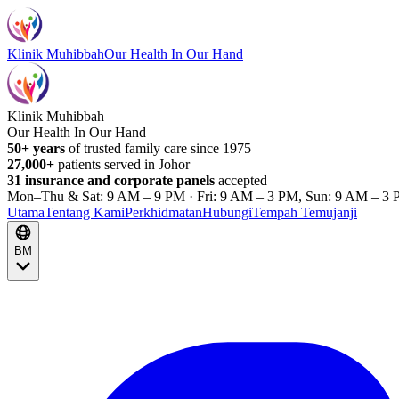
Klinik Muhibbah
Our Health In Our Hand
Klinik Muhibbah
Our Health In Our Hand
50+ years
of trusted family care since 1975
27,000+
patients served in Johor
31 insurance and corporate panels
accepted
Mon–Thu & Sat: 9 AM – 9 PM · Fri: 9 AM – 3 PM, Sun: 9 AM – 3 
Utama
Tentang Kami
Perkhidmatan
Hubungi
Tempah Temujanji
BM