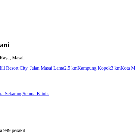
ani
 Raya, Masai.
ll Resort City, Jalan Masai Lama
2.5 km
Kampung Kopok
3 km
Kota M
ka Sekarang
Semua Klinik
a 999 pesakit